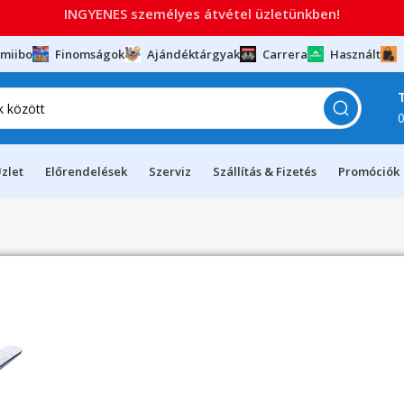
INGYENES személyes átvétel üzletünkben!
miibo
Finomságok
Ajándéktárgyak
Carrera
Használt
zlet
Előrendelések
Szerviz
Szállítás & Fizetés
Promóciók