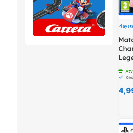
Playst
Matc
Cha
Lege
Átv
Kés
4,9