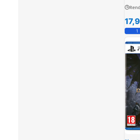
🕒Rend
17,