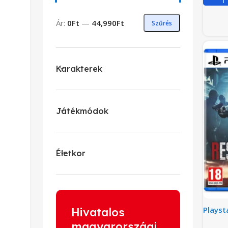
Ár:
0Ft
—
44,990Ft
Szűrés
Karakterek
Játékmódok
Életkor
Playst
Hivatalos
magyarországi