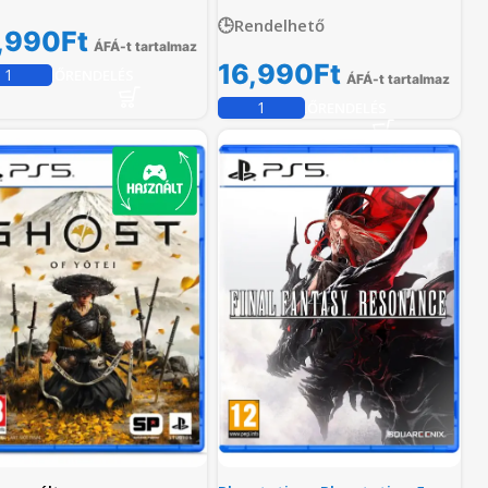
🕒Rendelhető
,990
Ft
ÁFÁ-t tartalmaz
16,990
Ft
ELŐRENDELÉS
ÁFÁ-t tartalmaz
ELŐRENDELÉS