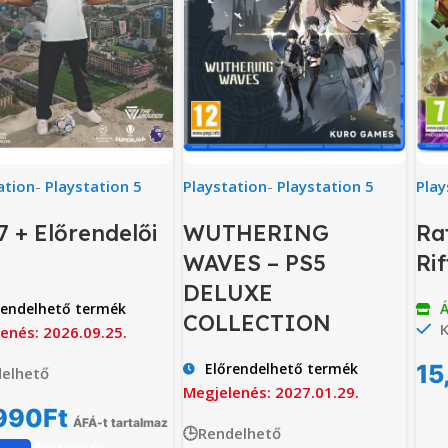
ation
-
Playstation 5
Playstation
-
Playstation 5
Play
7 + Előrendelői
WUTHERING
Ra
WAVES – PS5
Ri
DELUXE
rendelhető termék
Á
COLLECTION
K
enés: 2026.09.25.
Előrendelhető termék
15
elhető
Megjelenés: 2027.01.29.
990
Ft
ÁFÁ-t tartalmaz
🕒Rendelhető