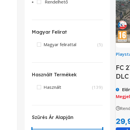
Rendelhető
Magyar Felirat
Magyar felirattal
(5)
Playst
FC 2
Használt Termékek
DLC
Használt
(139)
Elő
Megjel
🕒Rend
Szűrés Ár Alapján
29,