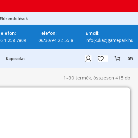
Előrendelések
Telefon:
Telefon:
Email:
06 1 258 7809
06/30/94-22-55-8
info(kukac)gamepark.hu
Kapcsolat
0
Ft
1–30 termék, összesen 415 db