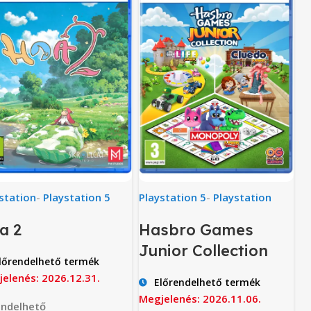
station
-
Playstation 5
Playstation 5
-
Playstation
a 2
Hasbro Games
Junior Collection
lőrendelhető termék
elenés: 2026.12.31.
Előrendelhető termék
Megjelenés: 2026.11.06.
endelhető