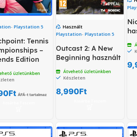
H
Play
Ni
ation
-
Playstation 5
Használt
ha
Playstation
-
Playstation 5
hpoint: Tennis
Á
Outcast 2: A New
mpionships –
K
Beginning használt
nds Edition
9,
Átvehető üzletünkben
ehető üzletünkben
Készleten
zleten
8,990
Ft
90
Ft
ÁFÁ-t tartalmaz
Kosárba Teszem
Kosárba Teszem