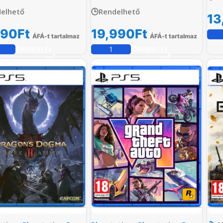
elhető
🕒Rendelhető
13
990
Ft
19,990
Ft
ÁFÁ-t tartalmaz
ÁFÁ-t tartalmaz
ELŐRENDELÉS
ELŐRENDELÉS