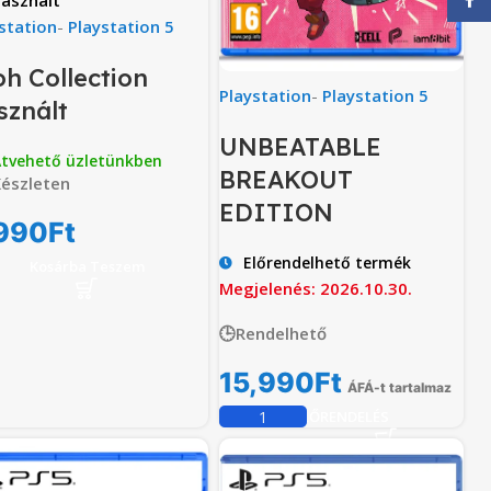
asznált
station
-
Playstation 5
oh Collection
Playstation
-
Playstation 5
sznált
UNBEATABLE
tvehető üzletünkben
BREAKOUT
észleten
EDITION
990
Ft
Előrendelhető termék
Kosárba Teszem
Megjelenés: 2026.10.30.
🕒Rendelhető
15,990
Ft
ÁFÁ-t tartalmaz
ELŐRENDELÉS