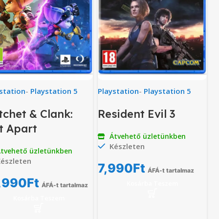
station
-
Playstation 5
Playstation
-
Playstation 5
tchet & Clank:
Resident Evil 3
ft Apart
Átvehető üzletünkben
Készleten
tvehető üzletünkben
észleten
7,990
Ft
ÁFÁ-t tartalmaz
,990
Ft
Kosárba Teszem
ÁFÁ-t tartalmaz
Kosárba Teszem