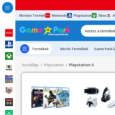
Minden Termék
Nintendo
Playstation
Xbox
A
Termékek
Akciós Termékek
Game Park Ü
Kezdőlap
Playstation
Playstation 5