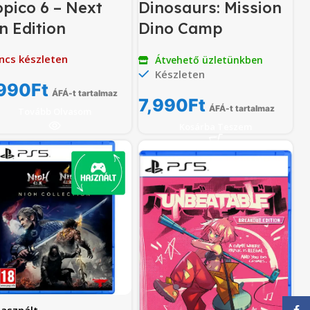
opico 6 – Next
Dinosaurs: Mission
n Edition
Dino Camp
ncs készleten
Átvehető üzletünkben
Készleten
990
Ft
ÁFÁ-t tartalmaz
7,990
Ft
ÁFÁ-t tartalmaz
Tovább Olvasom
Kosárba Teszem
Face