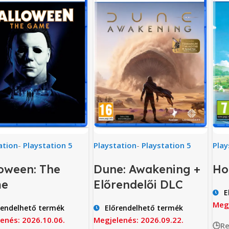
ation
-
Playstation 5
Playstation
-
Playstation 5
Play
oween: The
Dune: Awakening +
Ho
e
Előrendelői DLC
E
Megj
rendelhető termék
Előrendelhető termék
enés: 2026.10.06.
Megjelenés: 2026.09.22.
🕒R