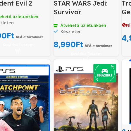
dent Evil 2
STAR WARS Jedi:
Tr
Survivor
Ge
ehető üzletünkben
zleten
🚫Ni
Átvehető üzletünkben
Készleten
90
Ft
4,
ÁFÁ-t tartalmaz
8,990
Ft
Kosárba Teszem
ÁFÁ-t tartalmaz
Kosárba Teszem