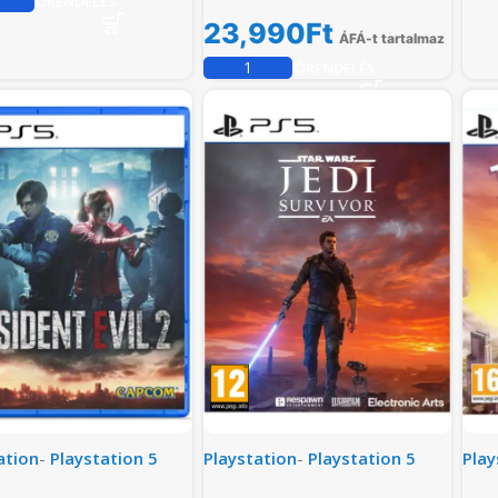
ELŐRENDELÉS
23,990
Ft
ÁFÁ-t tartalmaz
ELŐRENDELÉS
ation
-
Playstation 5
Playstation
-
Playstation 5
Play