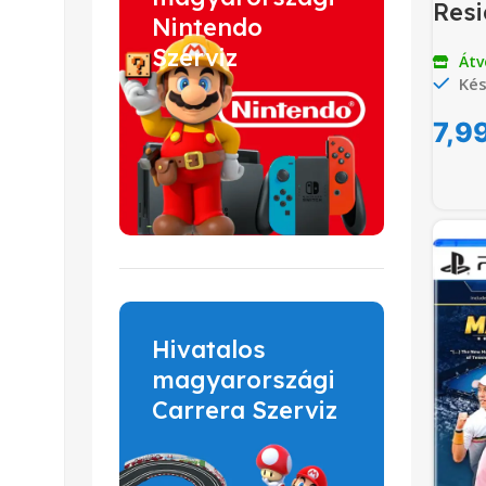
Resi
Nintendo
Szerviz
Átv
Kés
7,9
Hivatalos
magyarországi
Carrera Szerviz