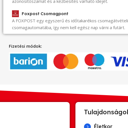
azonosítószámát és a kézbesítés várható idejét.
Foxpost Csomagpont
A FOXPOST egy egyszerű és időtakarékos csomagátvéte
csomagautomatába, így nem kell egész nap várni a futárt.
Fizetési módok:
Tulajdonságo
Életkor