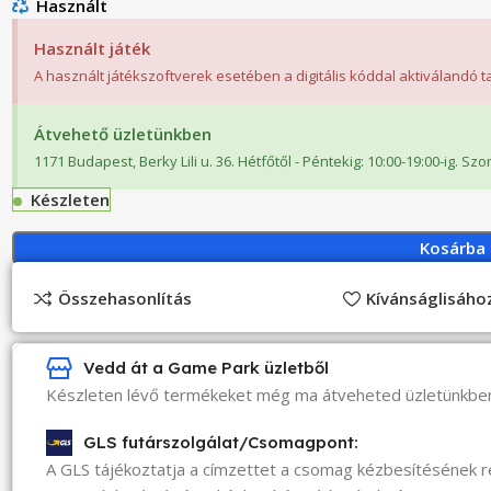
Használt
Használt játék
A használt játékszoftverek esetében a digitális kóddal aktiválandó 
Átvehető üzletünkben
1171 Budapest, Berky Lili u. 36. Hétfőtől - Péntekig: 10:00-19:00-ig. Sz
Készleten
Kosárba
Összehasonlítás
Kívánságlisáh
Vedd át a Game Park üzletből
Készleten lévő termékeket még ma átveheted üzletünkbe
GLS futárszolgálat/Csomagpont:
A GLS tájékoztatja a címzettet a csomag kézbesítésének 