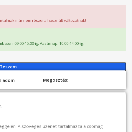
tartalmak már nem részei a használt változatnak!
ombaton: 09:00-15:00-ig. Vasárnap: 10:00-14:00-ig.
 Teszem
Megosztás:
oz adom
n.
reggelén. A szöveges üzenet tartalmazza a csomag