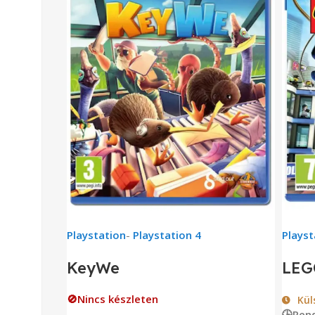
Playstation
-
Playstation 4
Playst
KeyWe
LEG
🚫Nincs készleten
Kül
🕒Ren