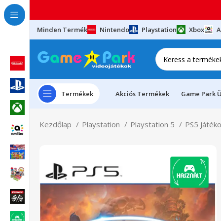
Minden Termék
Nintendo
Playstation
Xbox
A
Termékek
Akciós Termékek
Game Park Ü
Kezdőlap
Playstation
Playstation 5
PS5 Játék