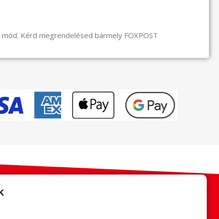
li mód. Kérd megrendelésed bármely FOXPOST
k