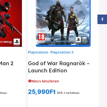
Face
5
Playstation
-
Playstation 5
Man 2
God of War Ragnarök –
Launch Edition
🚫Nincs készleten
25,990
Ft
almaz
ÁFÁ-t tartalmaz
om
Tovább Olvasom