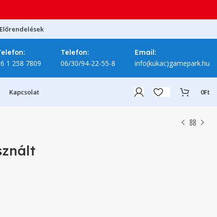
Előrendelések
Telefon:
Telefon:
Email:
06 1 258 7809
06/30/94-22-55-8
info(kukac)gamepark.hu
Kapcsolat
0
Ft
sznált