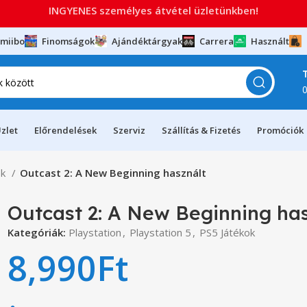
INGYENES személyes átvétel üzletünkben!
miibo
Finomságok
Ajándéktárgyak
Carrera
Használt
zlet
Előrendelések
Szerviz
Szállítás & Fizetés
Promóciók
ok
Outcast 2: A New Beginning használt
Outcast 2: A New Beginning ha
Kategóriák:
Playstation
,
Playstation 5
,
PS5 Játékok
8,990
Ft