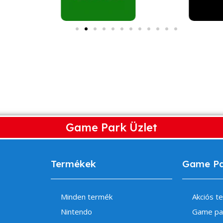
Game Park Üzlet
Termékek
Game P
Minden termék
Akciós t
Nintendo
Game pa