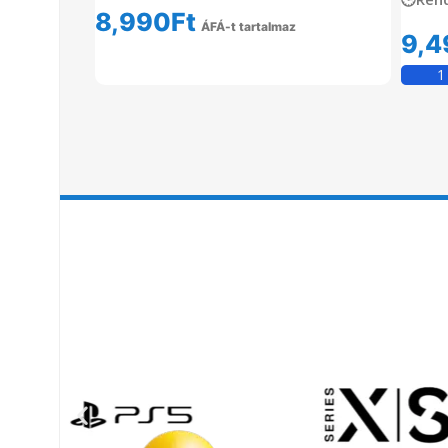
8,990
Ft
ÁFÁ-t tartalmaz
9,4
Tovább Olvasom