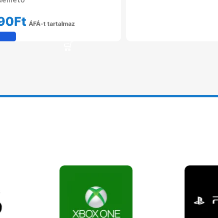
90
Ft
ÁFÁ-t tartalmaz
Kosárba Teszem