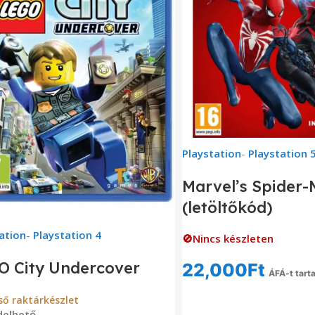
Playstation
-
Playstation 
Marvel’s Spider-
(letöltőkód)
ation
-
Playstation 4
🚫Nincs készleten
O City Undercover
22,000
Ft
ÁFÁ-t tart
Tovább Olvas
ső raktárkészlet
delhető