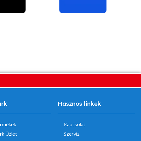
ark
Hasznos linkek
ermékek
Kapcsolat
rk Üzlet
Szerviz