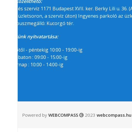
Megközelíthető:
üzlet és szerviz 1171 Budapest XVII. ker. Berky Lili u. 36. (A
felőli üzletsoron, a szerviz úton) Ingyenes parkoló az üzle
BKK buszmegálló: Kucorgó tér.
Üzletünk nyitvatartása:
Hétfőtől - péntekig 10:00 - 19:00-ig
Szombaton : 09:00 - 15:00-ig
Vasárnap : 10:00 - 14:00-ig
Segítségre van
szükséged?
06/1/258-7809
06/30/94-22-55-8
Powered by
WEBCOMPASS
2023
webcompass.hu 
Messenger
Email: