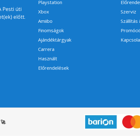
Playstation
Előrende
 Pesti úti
Xbox
Szerviz
t(ek) előtt.
Amiibo
Szállítás
Finomságok
Promóci
Ajándéktárgyak
Kapcsola
Carrera
Használt
Előrendelések
🚀
.