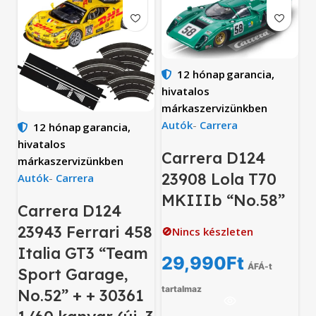
12 hónap
garancia,
hivatalos
márkaszervizünkben
Autók
-
Carrera
12 hónap
garancia,
hivatalos
Carrera D124
márkaszervizünkben
23908 Lola T70
Autók
-
Carrera
MKIIIb “No.58”
Carrera D124
23943 Ferrari 458
🚫Nincs készleten
Italia GT3 “Team
29,990
Ft
ÁFÁ-t
Sport Garage,
tartalmaz
No.52” + + 30361