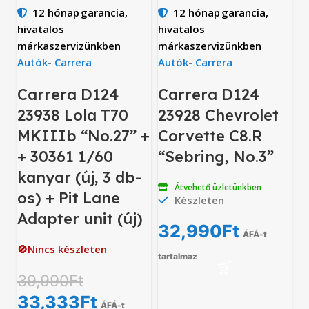
12 hónap
garancia,
12 hónap
garancia,
hivatalos
hivatalos
márkaszervizünkben
márkaszervizünkben
Autók
-
Carrera
Autók
-
Carrera
Carrera D124
Carrera D124
23938 Lola T70
23928 Chevrolet
MKIIIb “No.27” +
Corvette C8.R
+ 30361 1/60
“Sebring, No.3”
kanyar (új, 3 db-
Átvehető üzletünkben
os) + Pit Lane
Készleten
Adapter unit (új)
32,990
Ft
ÁFÁ-t
🚫Nincs készleten
tartalmaz
39,990
Ft
33,333
Ft
ÁFÁ-t