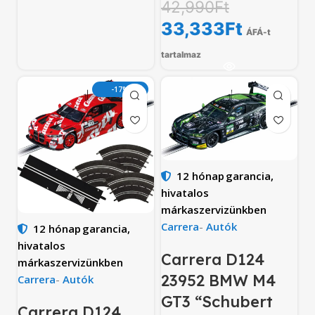
42,990
Ft
33,333
Ft
ÁFÁ-t
tartalmaz
-17%
12 hónap
garancia,
hivatalos
márkaszervizünkben
Carrera
-
Autók
12 hónap
garancia,
hivatalos
Carrera D124
márkaszervizünkben
23952 BMW M4
Carrera
-
Autók
GT3 “Schubert
Carrera D124