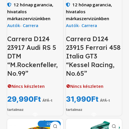
12 hónap
garancia,
12 hónap
garancia,
hivatalos
hivatalos
márkaszervizünkben
márkaszervizünkben
Autók
-
Carrera
Autók
-
Carrera
Carrera D124
Carrera D124
23917 Audi RS 5
23915 Ferrari 458
DTM
Italia GT3
“M.Rockenfeller,
“Kessel Racing,
No.99”
No.65”
🚫Nincs készleten
🚫Nincs készleten
29,990
Ft
31,990
Ft
ÁFÁ-t
ÁFÁ-t
tartalmaz
tartalmaz
-22%