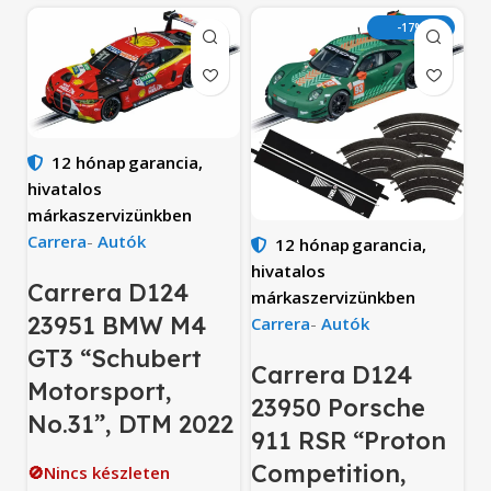
-17%
12 hónap
garancia,
hivatalos
márkaszervizünkben
Carrera
-
Autók
12 hónap
garancia,
hivatalos
Carrera D124
márkaszervizünkben
23951 BMW M4
Carrera
-
Autók
GT3 “Schubert
Carrera D124
Motorsport,
23950 Porsche
No.31”, DTM 2022
911 RSR “Proton
Competition,
🚫Nincs készleten