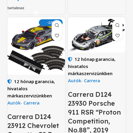
tartalmaz
-22%
12 hónap
garancia,
hivatalos
márkaszervizünkben
Autók
-
Carrera
12 hónap
garancia,
hivatalos
Carrera D124
márkaszervizünkben
23930 Porsche
Autók
-
Carrera
911 RSR “Proton
Carrera D124
Competition,
23912 Chevrolet
No.88”, 2019