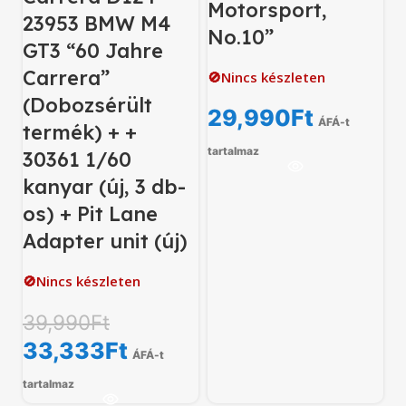
Motorsport,
23953 BMW M4
No.10”
GT3 “60 Jahre
Carrera”
🚫Nincs készleten
(Dobozsérült
29,990
Ft
ÁFÁ-t
termék) + +
tartalmaz
30361 1/60
kanyar (új, 3 db-
os) + Pit Lane
Adapter unit (új)
🚫Nincs készleten
39,990
Ft
33,333
Ft
ÁFÁ-t
tartalmaz