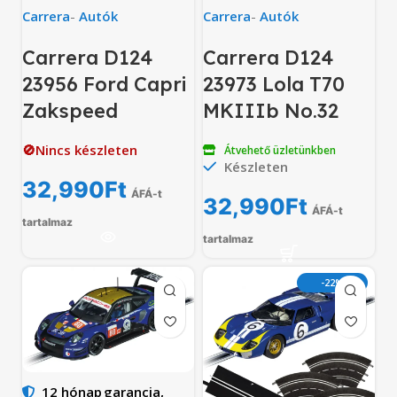
Carrera
-
Autók
Carrera
-
Autók
Carrera D124
Carrera D124
23956 Ford Capri
23973 Lola T70
Zakspeed
MKIIIb No.32
🚫Nincs készleten
Átvehető üzletünkben
Készleten
32,990
Ft
ÁFÁ-t
32,990
Ft
ÁFÁ-t
tartalmaz
tartalmaz
-22%
12 hónap
garancia,