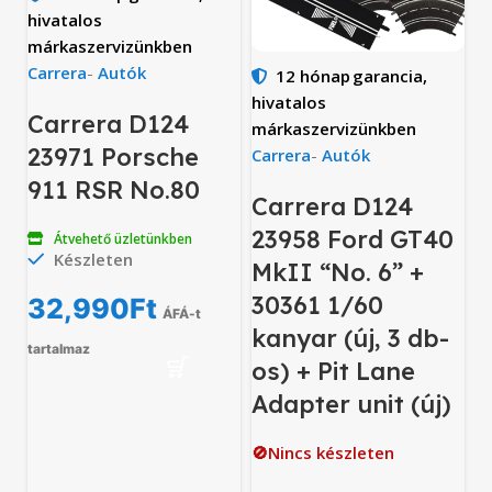
hivatalos
márkaszervizünkben
Carrera
-
Autók
12 hónap
garancia,
hivatalos
Carrera D124
márkaszervizünkben
23971 Porsche
Carrera
-
Autók
911 RSR No.80
Carrera D124
23958 Ford GT40
Átvehető üzletünkben
Készleten
MkII “No. 6” +
30361 1/60
32,990
Ft
ÁFÁ-t
kanyar (új, 3 db-
tartalmaz
os) + Pit Lane
Adapter unit (új)
🚫Nincs készleten