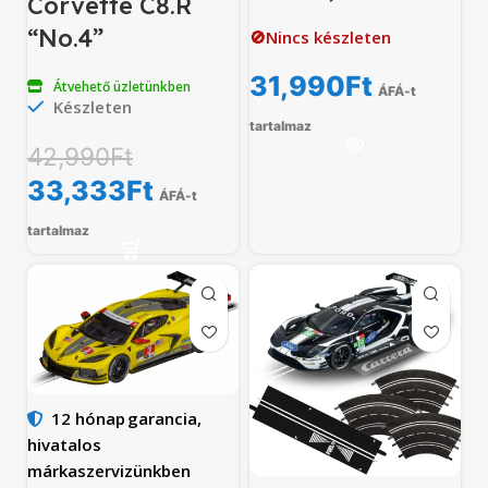
Corvette C8.R
“No.4”
🚫Nincs készleten
31,990
Ft
Átvehető üzletünkben
ÁFÁ-t
Készleten
tartalmaz
42,990
Ft
33,333
Ft
ÁFÁ-t
tartalmaz
12 hónap
garancia,
hivatalos
márkaszervizünkben