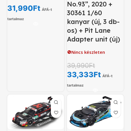
No.93”, 2020 +
31,990
Ft
ÁFÁ-t
30361 1/60
tartalmaz
kanyar (új, 3 db-
os) + Pit Lane
Adapter unit (új)
🚫Nincs készleten
39,990
Ft
33,333
Ft
ÁFÁ-t
tartalmaz