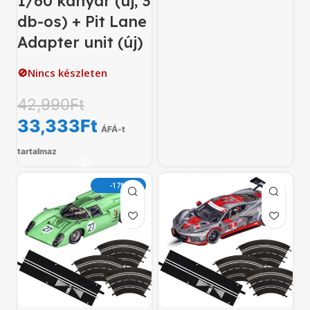
1/60 kanyar (új, 3
db-os) + Pit Lane
Adapter unit (új)
🚫Nincs készleten
42,990
Ft
33,333
Ft
ÁFÁ-t
tartalmaz
-17%