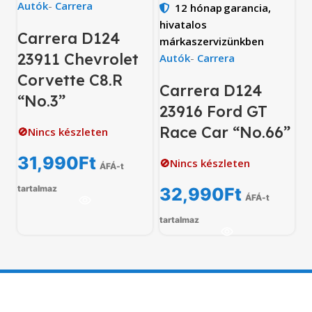
Autók
-
Carrera
12 hónap
garancia,
hivatalos
Carrera D124
márkaszervizünkben
23911 Chevrolet
Autók
-
Carrera
Corvette C8.R
Carrera D124
“No.3”
23916 Ford GT
Race Car “No.66”
🚫Nincs készleten
31,990
Ft
🚫Nincs készleten
ÁFÁ-t
tartalmaz
32,990
Ft
ÁFÁ-t
tartalmaz