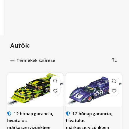
Autók
Termékek szűrése
12 hónap
garancia,
12 hónap
garancia,
hivatalos
hivatalos
márkaszervizünkben
márkaszervizünkben