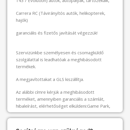
143 / Evolution) autók, autópályák, tartozékaik,
Carrera RC (Távirányítós autók, helikopterek,
hajók)
garanciális és fizetős javítását végezzük!
Szervizünkbe személyesen és csomagküldő
szolgálattal is leadhatóak a meghibásodott
termékek.
A megjavítottakat a GLS kiszállítja.
Az alábbi címre kérjük a meghibásodott
terméket, amennyiben garanciális a számlát,
hibaleírást, elérhetőséget elküldeni:Game Park,