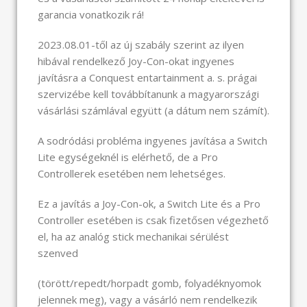
garancia vonatkozik rá!
2023.08.01-től az új szabály szerint az ilyen
hibával rendelkező Joy-Con-okat ingyenes
javításra a Conquest entartainment a. s. prágai
szervizébe kell továbbítanunk a magyarországi
vásárlási számlával együtt (a dátum nem számít).
A sodródási probléma ingyenes javítása a Switch
Lite egységeknél is elérhető, de a Pro
Controllerek esetében nem lehetséges.
Ez a javítás a Joy-Con-ok, a Switch Lite és a Pro
Controller esetében is csak fizetősen végezhető
el, ha az analóg stick mechanikai sérülést
szenved
(törött/repedt/horpadt gomb, folyadéknyomok
jelennek meg), vagy a vásárló nem rendelkezik