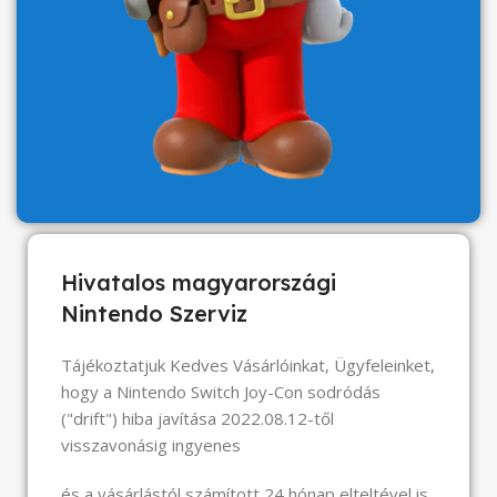
Hivatalos magyarországi
Nintendo Szerviz
Tájékoztatjuk Kedves Vásárlóinkat, Ügyfeleinket,
hogy a Nintendo Switch Joy-Con sodródás
("drift") hiba javítása 2022.08.12-től
visszavonásig ingyenes
és a vásárlástól számított 24 hónap elteltével is