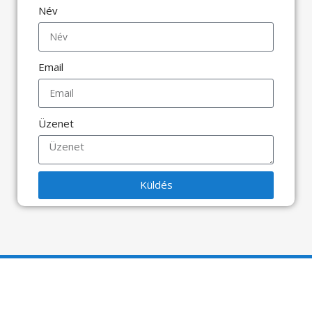
Név
Email
Üzenet
Küldés