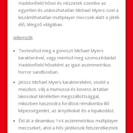
Haddonfield hősei és nézzetek szembe az
egyetlen és utánozhatatlan Michael Myers-szel a
kiszámíthatatlan multiplayer meccsek alatt a játék
élő, lélegző világában.
Jellemzők
Testesítsd meg a gonoszt Michael Myers
karakterével, vagy mentsd meg szomszédaidat
Haddonfield hőseként az igazi aszimmetrikus
horror sandboxban.
Játssz Michael Myers karaktereként, viseld a
maszkot, válj a mumussá és kövess ártatlan
lakosokat kíméletlen megszállottsággal,
miközben hasznodra fordítod rémálomba illő
képességeidet, az árnyékokat és a lopakodást.
Éld át a dinamikus 1v4 aszimmetrikus multiplayer
meccseket, ahol a hős játékosok felszerelkeznek