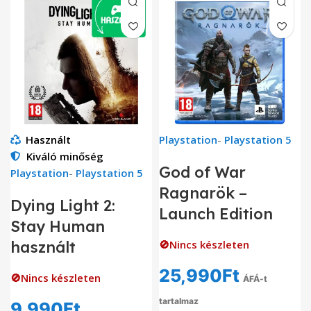
Használt
Playstation
-
Playstation 5
Kiváló minőség
God of War
Playstation
-
Playstation 5
Ragnarök –
Dying Light 2:
Launch Edition
Stay Human
használt
🚫Nincs készleten
25,990
Ft
🚫Nincs készleten
ÁFÁ-t
tartalmaz
9,990
Ft