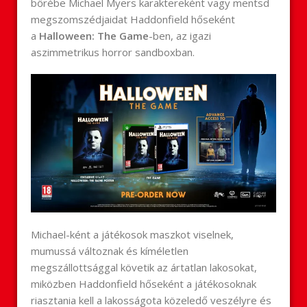
bőrébe Michael Myers karaktereként vagy mentsd
megszomszédjaidat Haddonfield hőseként
a
Halloween: The Game
-ben, az igazi
aszimmetrikus horror sandboxban.
Michael-ként a játékosok maszkot viselnek,
mumussá változnak és kíméletlen
megszállottsággal követik az ártatlan lakosokat,
miközben Haddonfield hőseként a játékosoknak
riasztania kell a lakosságota közeledő veszélyre és