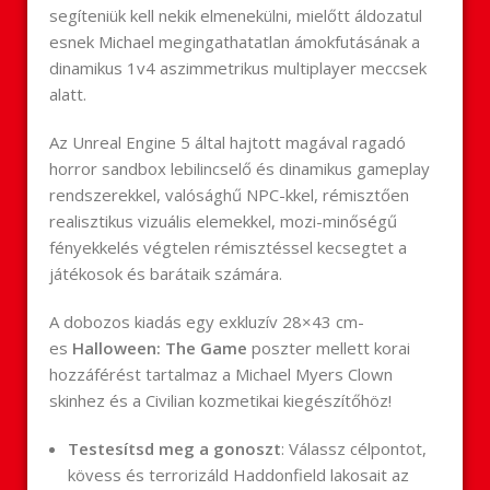
segíteniük kell nekik elmenekülni, mielőtt áldozatul
esnek Michael megingathatatlan ámokfutásának a
dinamikus 1v4 aszimmetrikus multiplayer meccsek
alatt.
Az Unreal Engine 5 által hajtott magával ragadó
horror sandbox lebilincselő és dinamikus gameplay
rendszerekkel, valósághű NPC-kkel, rémisztően
realisztikus vizuális elemekkel, mozi-minőségű
fényekkelés végtelen rémisztéssel kecsegtet a
játékosok és barátaik számára.
A dobozos kiadás egy exkluzív 28×43 cm-
es
Halloween: The Game
poszter mellett korai
hozzáférést tartalmaz a Michael Myers Clown
skinhez és a Civilian kozmetikai kiegészítőhöz!
Testesítsd meg a gonoszt
: Válassz célpontot,
kövess és terrorizáld Haddonfield lakosait az