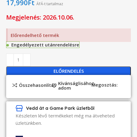
17,990
Ft
ÁFÁ-t tartalmaz
Megjelenés: 2026.10.06.
Előrendelhető termék
Engedélyezett utánrendelésre
ELŐRENDELÉS
Kívánságlisához
Megosztás:
Összehasonlítás
adom
Vedd át a Game Park üzletből
Készleten lévő termékeket még ma átveheted
üzletünkben.