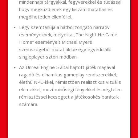
mindennapi tárgyakkal, fegyverekkel és tudással,
hogy megküzdjenek egy kiszámíthatatlan és
megölhetetlen ellenféllel.
Légy szemtanúja a hátborzongató narratív
eseményeknek, melyek a „The Night He Came
Home” eseményeit Michael Myers
szemszögéből mutatják be egy egyedülálló
singleplayer sztori módban.
Az Unreal Engine 5 által hajtott játék magával
ragadó és dinamikus gameplay rendszerekkel,
élethű NPC-kkel, rémisztően realisztikus vizuális
elemekkel, mozi-minőségi fényekkel és végtelen
rémisztéssel kecsegtet a játékosokés barátaik
számára.