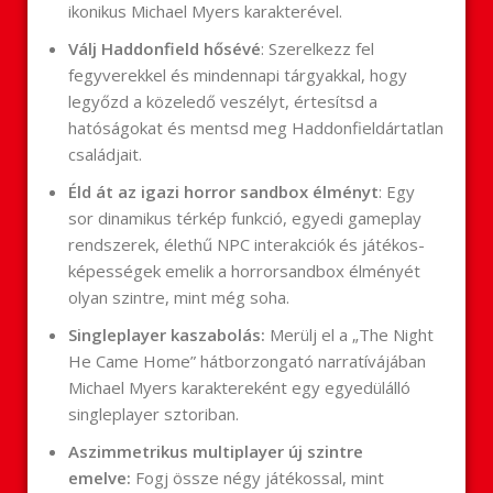
ikonikus Michael Myers karakterével.
Válj Haddonfield hősévé
: Szerelkezz fel
fegyverekkel és mindennapi tárgyakkal, hogy
legyőzd a közeledő veszélyt, értesítsd a
hatóságokat és mentsd meg Haddonfieldártatlan
családjait.
Éld át az igazi horror sandbox élményt
: Egy
sor dinamikus térkép funkció, egyedi gameplay
rendszerek, élethű NPC interakciók és játékos-
képességek emelik a horrorsandbox élményét
olyan szintre, mint még soha.
Singleplayer kaszabolás:
Merülj el a „The Night
He Came Home” hátborzongató narratívájában
Michael Myers karaktereként egy egyedülálló
singleplayer sztoriban.
Aszimmetrikus multiplayer új szintre
emelve:
Fogj össze négy játékossal, mint