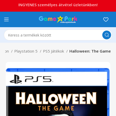
INGYENES személyes átvétel üzletünkben!
tation
Playstation 5
PS5 Játékok
Halloween: The Game