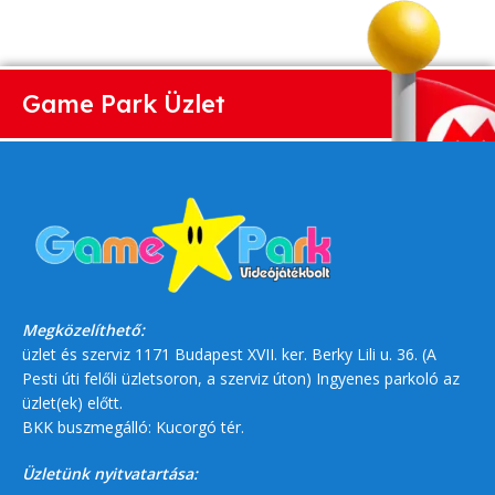
Game Park Üzlet
Megközelíthető:
üzlet és szerviz 1171 Budapest XVII. ker. Berky Lili u. 36. (A
Pesti úti felőli üzletsoron, a szerviz úton) Ingyenes parkoló az
üzlet(ek) előtt.
BKK buszmegálló: Kucorgó tér.
Üzletünk nyitvatartása: