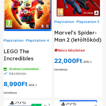
Playstation
-
Playstation 5
Marvel’s Spider-
Man 2 (letöltőkód)
Playstation
-
Playstation 4
🚫Nincs készleten
LEGO The
Incredibles
22,000
Ft
ÁFÁ-t
Átvehető üzletünkben
tartalmaz
Készleten
8,990
Ft
ÁFÁ-t
tartalmaz