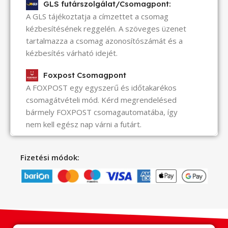
GLS futárszolgálat/Csomagpont:
A GLS tájékoztatja a címzettet a csomag
kézbesítésének reggelén. A szöveges üzenet
tartalmazza a csomag azonosítószámát és a
kézbesítés várható idejét.
Foxpost Csomagpont
A FOXPOST egy egyszerű és időtakarékos
csomagátvételi mód. Kérd megrendelésed
bármely FOXPOST csomagautomatába, így
nem kell egész nap várni a futárt.
Fizetési módok: