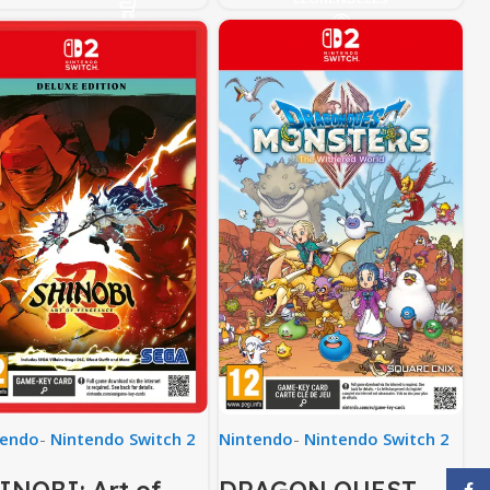
tendo
-
Nintendo Switch 2
Nintendo
-
Nintendo Switch 2
Face