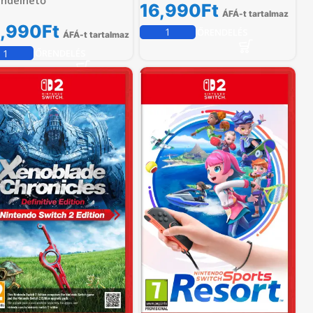
endelhető
16,990
Ft
ÁFÁ-t tartalmaz
,990
Ft
ELŐRENDELÉS
ÁFÁ-t tartalmaz
ELŐRENDELÉS