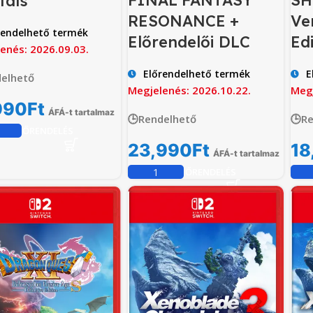
FINAL FANTASY
SH
tals
RESONANCE +
Ve
rendelhető termék
Előrendelői DLC
Ed
enés: 2026.09.03.
Előrendelhető termék
E
elhető
Megjelenés: 2026.10.22.
Megj
990
Ft
ÁFÁ-t tartalmaz
🕒Rendelhető
🕒R
ELŐRENDELÉS
23,990
Ft
18
ÁFÁ-t tartalmaz
ELŐRENDELÉS