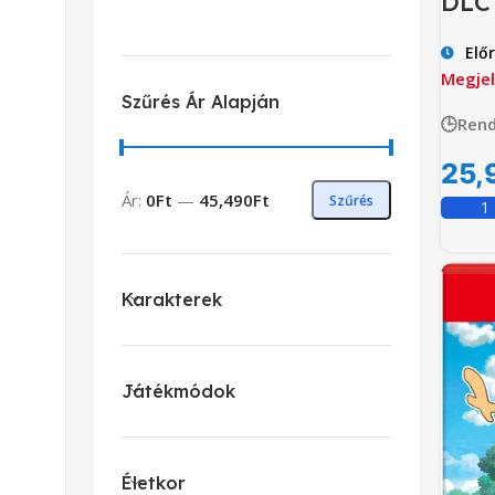
DLC
Elő
Megjel
Szűrés Ár Alapján
🕒Rend
25,
Ár:
0Ft
—
45,490Ft
Szűrés
Karakterek
Játékmódok
Életkor