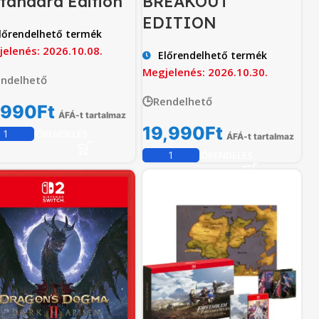
Standard Edition
BREAKOUT
EDITION
lőrendelhető termék
elenés: 2026.10.08.
Előrendelhető termék
Megjelenés: 2026.10.30.
endelhető
🕒Rendelhető
,990
Ft
ÁFÁ-t tartalmaz
19,990
Ft
ELŐRENDELÉS
ÁFÁ-t tartalmaz
ELŐRENDELÉS