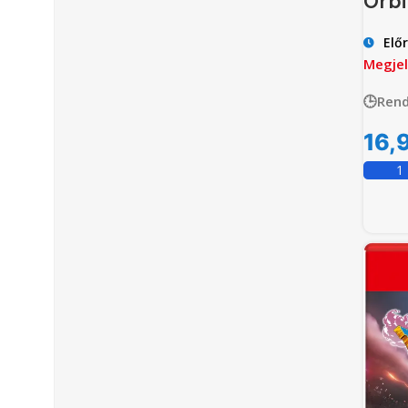
Orbi
Elő
Megjel
🕒Rend
16,