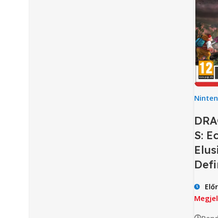
Ninte
DRA
S: E
Elus
Defi
Elő
Megjel
🕒Rend