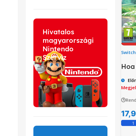
Hivatalos
magyarországi
Nintendo
Switch
Szerviz
Hoa
Elő
Megjel
🕒Rend
17,