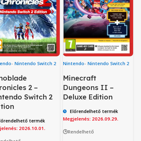
Nintendo
-
Nintendo Switch 2
tendo
-
Nintendo Switch 2
Minecraft
noblade
Dungeons II –
ronicles 2 –
Deluxe Edition
ntendo Switch 2
ition
Előrendelhető termék
Megjelenés: 2026.09.29.
lőrendelhető termék
elenés: 2026.10.01.
🕒Rendelhető