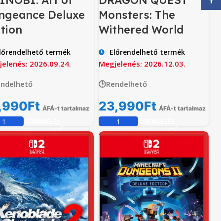
INOBI: Art of
DRAGON QUEST
ngeance Deluxe
Monsters: The
ition
Withered World
lőrendelhető termék
Előrendelhető termék
elenés: 2026.09.24.
Megjelenés: 2026.12.03.
endelhető
🕒Rendelhető
,990
Ft
23,990
Ft
ÁFÁ-t tartalmaz
ÁFÁ-t tartalmaz
ELŐRENDELÉS
ELŐRENDELÉS