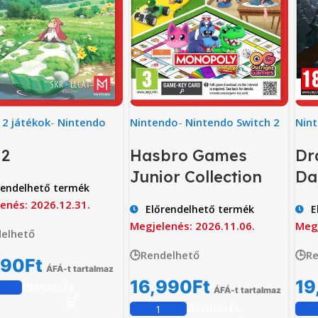
 2 játékok
-
Nintendo
Nintendo
-
Nintendo Switch 2
Nin
 2
Hasbro Games
Dr
Junior Collection
Da
rendelhető termék
enés: 2026.12.31.
Előrendelhető termék
E
Megjelenés: 2026.11.06.
Megj
elhető
🕒Rendelhető
🕒R
990
Ft
ÁFÁ-t tartalmaz
16,990
Ft
19
ELŐRENDELÉS
ÁFÁ-t tartalmaz
ELŐRENDELÉS