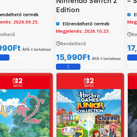
Nintendo Switch 2
– 
Edition
rendelhető termék
E
enés: 2026.09.25.
Megj
Előrendelhető termék
Megjelenés: 2026.10.23.
elhető
🕒R
🕒Rendelhető
990
Ft
17
ÁFÁ-t tartalmaz
15,990
Ft
ELŐRENDELÉS
ÁFÁ-t tartalmaz
ELŐRENDELÉS