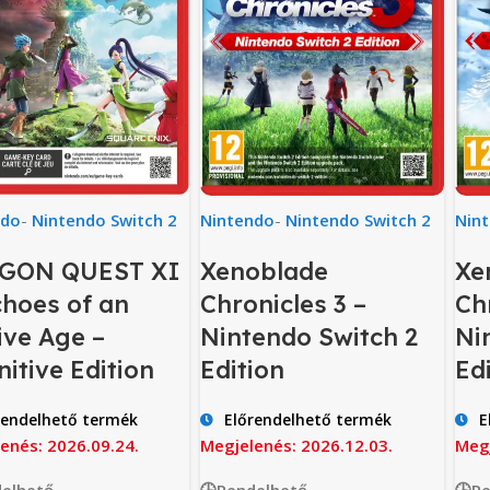
ndo
-
Nintendo Switch 2
Nintendo
-
Nintendo Switch 2
Nin
GON QUEST XI
Xenoblade
Xe
choes of an
Chronicles 3 –
Ch
ive Age –
Nintendo Switch 2
Ni
nitive Edition
Edition
Ed
rendelhető termék
Előrendelhető termék
E
enés: 2026.09.24.
Megjelenés: 2026.12.03.
Megj
elhető