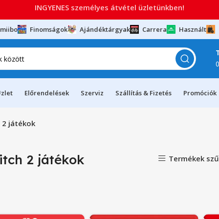
INGYENES személyes átvétel üzletünkben!
miibo
Finomságok
Ajándéktárgyak
Carrera
Használt
zlet
Előrendelések
Szerviz
Szállítás & Fizetés
Promóciók
 2 játékok
itch 2 játékok
Termékek szű