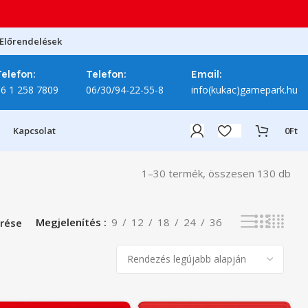
Előrendelések
Telefon:
Telefon:
Email:
06 1 258 7809
06/30/94-22-55-8
info(kukac)gamepark.hu
Kapcsolat
0
Ft
1–30 termék, összesen 130 db
Megjelenítés
9
12
18
24
36
rése