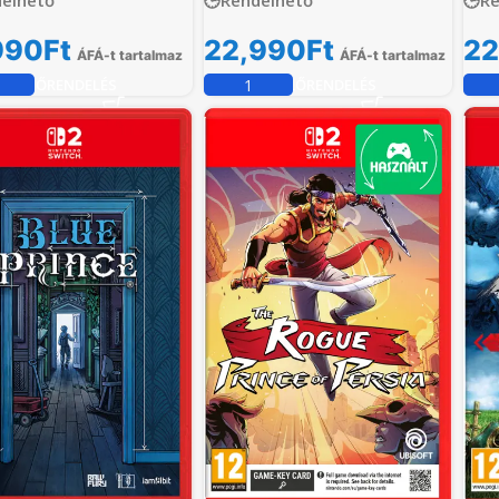
🕒Rendelhető
🕒R
990
Ft
22,990
Ft
22
ÁFÁ-t tartalmaz
ÁFÁ-t tartalmaz
ELŐRENDELÉS
ELŐRENDELÉS