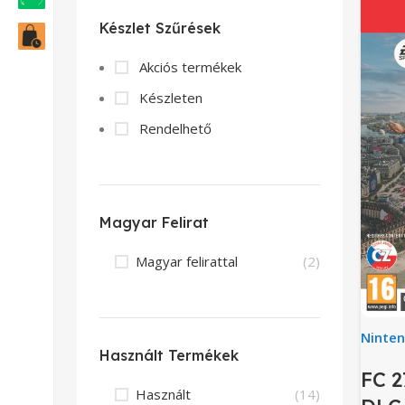
Készlet Szűrések
Akciós termékek
Készleten
Rendelhető
Magyar Felirat
Magyar felirattal
(2)
Ninte
Használt Termékek
FC 2
Használt
(14)