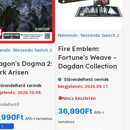
Nintendo
-
Nintendo Switch 2
Fire Emblem:
tendo
-
Nintendo Switch 2
Fortune’s Weave –
agon’s Dogma 2:
Dagdan Collection
rk Arisen
Előrendelhető termék
lőrendelhető termék
Megjelenés: 2026.09.17.
elenés: 2026.10.09.
🚫Nincs készleten
endelhető
36,990
Ft
ÁFÁ-t
,990
Ft
ÁFÁ-t tartalmaz
tartalmaz
ELŐRENDELÉS
ELŐRENDELÉS