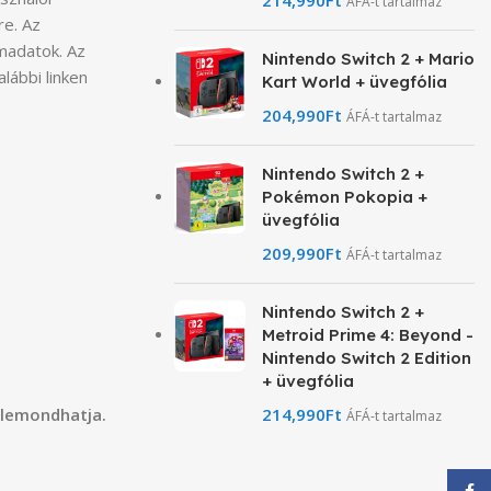
ÁFÁ-t tartalmaz
re. Az
ímadatok. Az
Nintendo Switch 2 + Mario
lábbi linken
Kart World + üvegfólia
204,990
Ft
ÁFÁ-t tartalmaz
Nintendo Switch 2 +
Pokémon Pokopia +
üvegfólia
209,990
Ft
ÁFÁ-t tartalmaz
Nintendo Switch 2 +
Metroid Prime 4: Beyond -
Nintendo Switch 2 Edition
+ üvegfólia
214,990
Ft
 lemondhatja.
ÁFÁ-t tartalmaz
Face