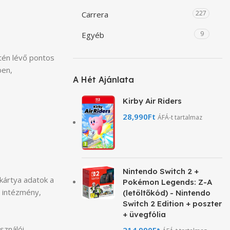
227
Carrera
9
Egyéb
tén lévő pontos
ben,
A Hét Ajánlata
Kirby Air Riders
28,990
Ft
ÁFÁ-t tartalmaz
Nintendo Switch 2 +
kártya adatok a
Pokémon Legends: Z-A
ó intézmény,
(letöltőkód) - Nintendo
Switch 2 Edition + poszter
+ üvegfólia
sználói
214,990
Ft