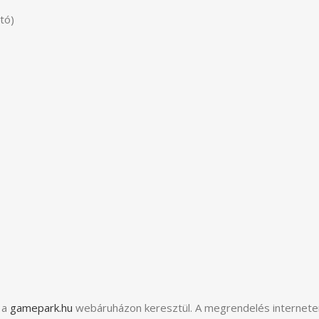
tó)
 a
gamepark.hu
webáruházon keresztül. A megrendelés internete