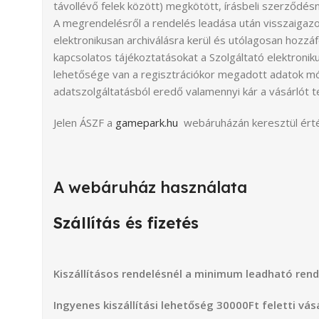
távollévő felek között) megkötött, írásbeli szerződés
A megrendelésről a rendelés leadása után visszaigaz
elektronikusan archiválásra kerül és utólagosan hozz
kapcsolatos tájékoztatásokat a Szolgáltató elektroniku
lehetősége van a regisztrációkor megadott adatok mód
adatszolgáltatásból eredő valamennyi kár a vásárlót te
Jelen ÁSZF a
gamepark.hu
webáruházán keresztül értéke
A webáruház használata
Szállítás és fizetés
Kiszállításos rendelésnél a minimum leadható ren
Ingyenes kiszállítási lehetőség 30000Ft feletti vás