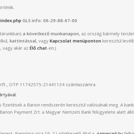
örténik.
/index.php
GLS info:
06-29-88-67-00
ktárunkban)
a következő munkanapon
, az ország bármely terüle
lkül,
kattintással
, vagy
Kapcsolat menüponton
keresztül levél
n
, vagy akár az
Élő chat
-en.)
rce Kft , OTP 11742575-21441134 számlaszámra
rtyával.
s fizetések a Barion rendszerén keresztül valósulnak meg. A bank
 Barion Payment Zrt. a Magyar Nemzeti Bank felügyelete alatt áll
pest, Pannónia utca 19. 2.) adatkezelő által a
gamepark.hu
felha