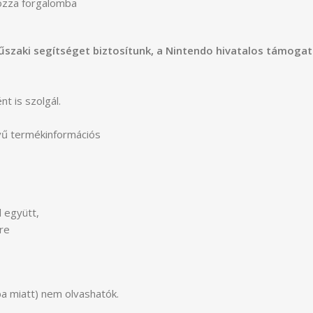
hozza forgalomba
űszaki segítséget biztosítunk, a Nintendo hivatalos támogat
t is szolgál.
elvű termékinformációs
 együtt,
re
ba miatt) nem olvashatók.