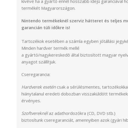
kivéve ha a gyártó ennél hosszabb idejû garanciával 
termékét Magyarországon.
Nintendo termékeknél szerviz hátteret és teljes m
garancián túli időkre is!
Tartozékok esetében a számla egyben jótállási jegykén
Minden hardver termék mellé
a gyártó/nagykereskedõ által biztosított magyar ny
anyagot szállítjuk.
Cseregarancia:
Hardverek esetén
csak a sérülésmentes, tartozékokkal
hiánytalanul eredeti dobozban visszaküldött termékek
érvényes.
Szoftvereknél
az adathordozókra (CD, DVD stb.)
biztosítunk cseregaranciát, amennyiben azok (gyári hi