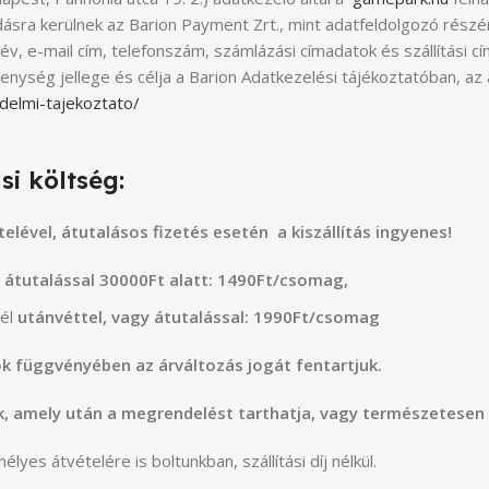
ásra kerülnek az Barion Payment Zrt., mint adatfeldolgozó részé
név, e-mail cím, telefonszám, számlázási címadatok és szállítási c
enység jellege és célja a Barion Adatkezelési tájékoztatóban, az a
delmi-tajekoztato/
si költség:
elével, átutalásos fizetés esetén a kiszállítás ingyenes!
y átutalással 30000Ft alatt: 1490Ft/csomag,
él
utánvéttel, vagy átutalással: 1990Ft/csomag
k függvényében az árváltozás jogát fentartjuk.
ük, amely után a megrendelést tarthatja, vagy természetesen
s átvételére is boltunkban, szállítási díj nélkül.