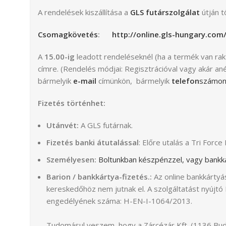
A rendelések kiszállítása a
GLS futárszolgálat
útján t
Csomagkövetés
:
http://online.gls-hungary.com
A
15.00-ig
leadott rendeléseknél (ha a termék van ra
címre. (Rendelés módjai: Regisztrációval vagy akár ané
bármelyik
e-mail
címünkön, bármelyik
telefon
számo
Fizetés történhet:
Utánvét:
A GLS futárnak.
Fizetés banki átutalással
: Előre utalás a Tri Fo
Személyesen:
Boltunkban készpénzzel, vagy bankká
Barion / bankkártya-fizetés.:
Az online bankkártyá
kereskedőhöz nem jutnak el. A szolgáltatást nyújtó
engedélyének száma: H-EN-I-1064/2013.
Tudomásul veszem, hogy a Zárcézár Kft. (1136 Buda