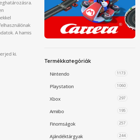
meghatározásra.
en
ekkel
 felhasználónak
adatok. A hamis
rjed ki.
Termékkategóriák
1173
Nintendo
1060
Playstation
297
Xbox
195
Amiibo
257
Finomságok
244
Ajándéktárgyak