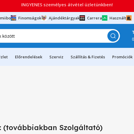
INGYENES személyes átvétel üzletünkben!
miibo
Finomságok
Ajándéktárgyak
Carrera
Használt
zlet
Előrendelések
Szerviz
Szállítás & Fizetés
Promóciók
 (továbbiakban Szolgáltató)