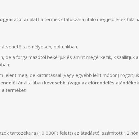
fogyasztói ár
alatt a termék státuszára utaló megjelölések találh
gy átvehető személyesen, boltunkban.
n, de a forgalmazótól bekérjük és amint megérkezik, kiszállítjuk a
kban.
 jelent meg, de kattintással (vagy egyébb leírt módon) rögzítj
rendelői ár
általában
kevesebb, (vagy az előrendelés ajándékok
i a terméket.
zok tartozékaira (10 000Ft felett) az átadástól számított 12 hón