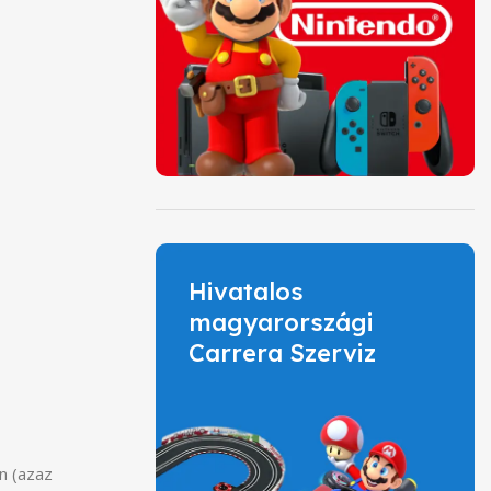
Hivatalos
magyarországi
Carrera Szerviz
n (azaz