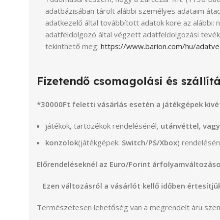
adatbázisában tárolt alábbi személyes adataim átad
adatkezelő által továbbított adatok köre az alábbi: 
adatfeldolgozó által végzett adatfeldolgozási tevék
tekinthető meg:
https://www.barion.com/hu/adatve
Fizetendő csomagolási és szállítá
*30000Ft feletti vásárlás esetén a játékgépek kivét
játékok, tartozékok rendelésénél,
utánvéttel, vag
konzolok
(játékgépek:
Switch
/
PS/Xbox
) rendelésén
Előrendeléseknél az Euro/Forint árfolyamváltozáso
Ezen változásról a vásárlót kellő időben értesítj
Természetesen lehetőség van a megrendelt áru személye