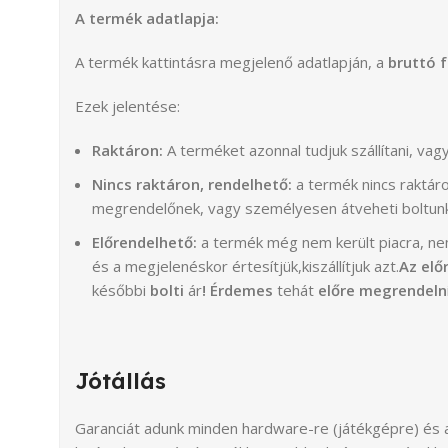
A termék adatlapja:
A termék kattintásra megjelenő adatlapján, a
bruttó 
Ezek jelentése:
Raktáron:
A terméket azonnal tudjuk szállítani, va
Nincs raktáron, rendelhető:
a termék nincs raktáro
megrendelőnek, vagy személyesen átveheti boltun
Előrendelhető:
a termék még nem került piacra, nem
és a megjelenéskor értesítjük,kiszállítjuk azt.
Az elő
későbbi
bolti
ár
!
Érdemes
tehát
előre megrendeln
Jótállás
Garanciát adunk minden hardware-re (játékgépre) és a