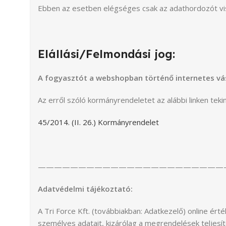
Ebben az esetben elégséges csak az adathordozót vis
Elállási/Felmondási jog:
A fogyasztót a webshopban történő internetes vásár
Az erről szóló kormányrendeletet az alábbi linken teki
45/2014. (II. 26.) Kormányrendelet
———————————————————————
Adatvédelmi tájékoztató:
A Tri Force Kft. (továbbiakban: Adatkezelő) online ért
személyes adatait, kizárólag a megrendelések teljesít