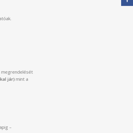
atóak.
ük megrendelését
kal jár)
mint a
apig –