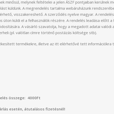
nek minősül, melynek feltételei a jelen ÁSZF pontjaiban kerülnek 
olást küldünk. A megrendelés tartalma webáruházunk rendszeréb
áférhető, visszakereshető. A szerződés nyelve magyar. A rendelés
s úton küldi el a felhasználók részére. A rendelés leadása előtt a
osítására. A vásárló szavatolja, hogy a megadott adatai valódi 
rheli (pl. valótlan címre történő postázás költsége stb).
sített termékekre, illetve az itt elérhetővé tett információkra te
delés összege: 4000Ft
árlás esetén, átutalásos fizetésnél!