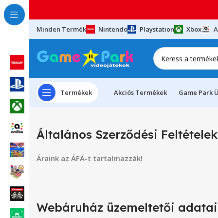
Minden Termék
Nintendo
Playstation
Xbox
A
Termékek
Akciós Termékek
Game Park Ü
Általános Szerződési Feltételek
Áraink az ÁFÁ-t tartalmazzák!
Webáruház üzemeltetői adatai: