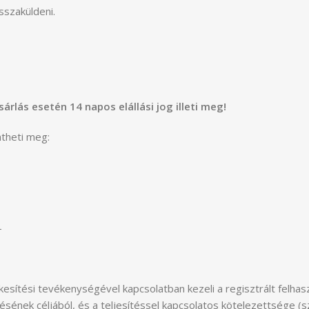
szaküldeni.
lás esetén 14 napos elállási jog illeti meg!
ntheti meg:
–
ékesítési tevékenységével kapcsolatban kezeli a regisztrált felhas
ésének céljából, és a teljesítéssel kapcsolatos kötelezettsége (