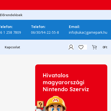
Előrendelések
Telefon:
Telefon:
Email:
06 1 258 7809
06/30/94-22-55-8
info(kukac)gamepark.hu
Kapcsolat
0
Ft
Hivatalos
magyarországi
Nintendo Szerviz