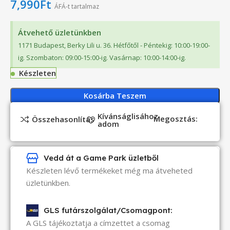
7,990
Ft
ÁFÁ-t tartalmaz
Átvehető üzletünkben
1171 Budapest, Berky Lili u. 36. Hétfőtől - Péntekig: 10:00-19:00-
ig. Szombaton: 09:00-15:00-ig. Vasárnap: 10:00-14:00-ig.
Készleten
Kosárba Teszem
Kívánságlisához
Megosztás:
Összehasonlítás
adom
Vedd át a Game Park üzletből
Készleten lévő termékeket még ma átveheted
üzletünkben.
GLS futárszolgálat/Csomagpont:
A GLS tájékoztatja a címzettet a csomag