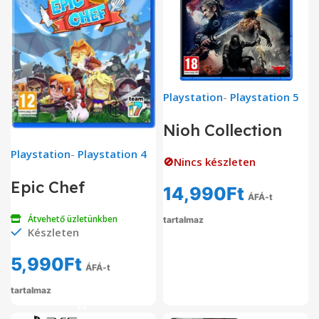
Playstation
-
Playstation 5
Nioh Collection
Playstation
-
Playstation 4
🚫Nincs készleten
Epic Chef
14,990
Ft
ÁFÁ-t
Átvehető üzletünkben
tartalmaz
Készleten
5,990
Ft
ÁFÁ-t
tartalmaz