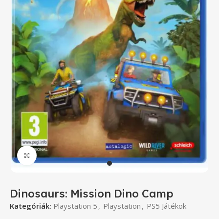
Click to enlarge
Dinosaurs: Mission Dino Camp
Kategóriák:
Playstation 5
,
Playstation
,
PS5 Játékok