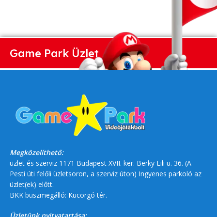
Game Park Üzlet
Megközelíthető:
üzlet és szerviz 1171 Budapest XVII. ker. Berky Lili u. 36. (A
Pesti úti felőli üzletsoron, a szerviz úton) Ingyenes parkoló az
üzlet(ek) előtt.
BKK buszmegálló: Kucorgó tér.
Üzletünk nyitvatartása: