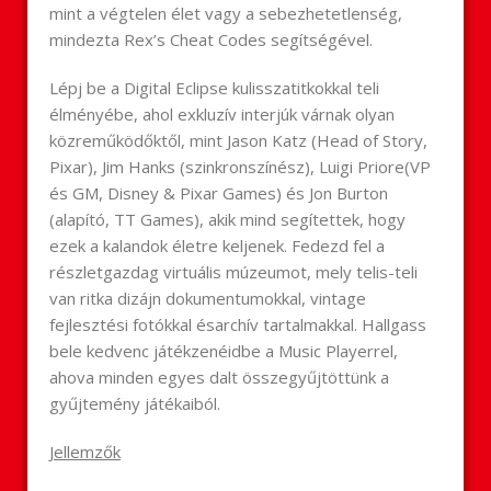
mint a végtelen élet vagy a sebezhetetlenség,
mindezta Rex’s Cheat Codes segítségével.
Lépj be a Digital Eclipse kulisszatitkokkal teli
élményébe, ahol exkluzív interjúk várnak olyan
közreműködőktől, mint Jason Katz (Head of Story,
Pixar), Jim Hanks (szinkronszínész), Luigi Priore(VP
és GM, Disney & Pixar Games) és Jon Burton
(alapító, TT Games), akik mind segítettek, hogy
ezek a kalandok életre keljenek. Fedezd fel a
részletgazdag virtuális múzeumot, mely telis-teli
van ritka dizájn dokumentumokkal, vintage
fejlesztési fotókkal ésarchív tartalmakkal. Hallgass
bele kedvenc játékzenéidbe a Music Playerrel,
ahova minden egyes dalt összegyűjtöttünk a
gyűjtemény játékaiból.
Jellemzők