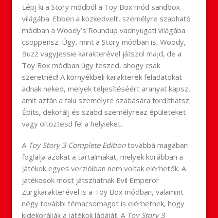
Lépj ki a Story módból a Toy Box mód sandbox
világába. Ebben a közkedvelt, személyre szabható
módban a Woody’s Roundup vadnyugati világába
csöppensz. Úgy, mint a Story módban is, Woody,
Buzz vagyJessie karakterével játszol majd, de a
Toy Box módban úgy teszed, ahogy csak
szeretnéd! A környékbeli karakterek feladatokat
adnak neked, melyek teljesítéséért aranyat kapsz,
amit aztán a falu személyre szabására fordíthatsz.
Építs, dekorálj és szabd személyreaz épületeket
vagy öltöztesd fel a helyieket.
A
Toy Story 3 Complete Edition
továbbá magában
foglalja azokat a tartalmakat, melyek korábban a
játékok egyes verzióiban nem voltak elérhetők. A
játékosok most játszhatnak Evil Emperor
Zurgkarakterével is a Toy Box módban, valamint
négy további témacsomagot is elérhetnek, hogy
kidekorálják a játékok ládáját. A
Toy Story 3