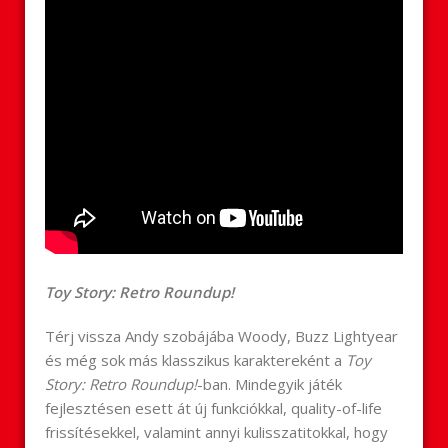
Toy Story: Retro Roundup!
Térj vissza Andy szobájába Woody, Buzz Lightyear
és még sok más klasszikus karaktereként a
Toy
Story: Retro Roundup!
-ban. Mindegyik játék
fejlesztésen esett át új funkciókkal, quality-of-life
frissítésekkel, valamint annyi kulisszatitokkal, hogy