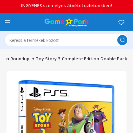
INGYENES személyes átvétel üzletünkben!
Retro Roundup! + Toy Story 3 Complete Edition Double Pack