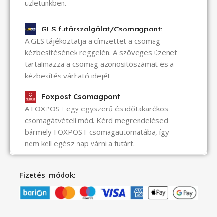
üzletünkben.
GLS futárszolgálat/Csomagpont:
A GLS tájékoztatja a címzettet a csomag
kézbesítésének reggelén. A szöveges üzenet
tartalmazza a csomag azonosítószámát és a
kézbesítés várható idejét.
Foxpost Csomagpont
A FOXPOST egy egyszerű és időtakarékos
csomagátvételi mód. Kérd megrendelésed
bármely FOXPOST csomagautomatába, így
nem kell egész nap várni a futárt.
Fizetési módok: