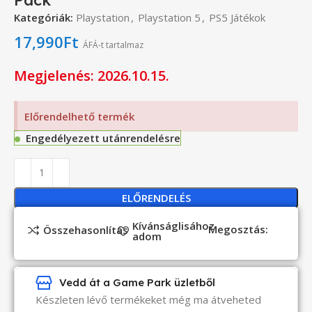
Kategóriák:
Playstation
,
Playstation 5
,
PS5 Játékok
17,990
Ft
ÁFÁ-t tartalmaz
Megjelenés: 2026.10.15.
Előrendelhető termék
Engedélyezett utánrendelésre
ELŐRENDELÉS
Kívánságlisához
Megosztás:
Összehasonlítás
adom
Vedd át a Game Park üzletből
Készleten lévő termékeket még ma átveheted