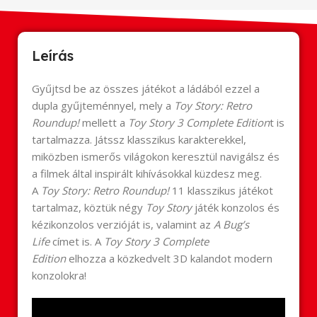
Leírás
Gyűjtsd be az összes játékot a ládából ezzel a
dupla gyűjteménnyel, mely a
Toy Story: Retro
Roundup!
mellett a
Toy Story 3 Complete Edition
t is
tartalmazza. Játssz klasszikus karakterekkel,
miközben ismerős világokon keresztül navigálsz és
a filmek által inspirált kihívásokkal küzdesz meg.
A
Toy Story: Retro Roundup!
11 klasszikus játékot
tartalmaz, köztük négy
Toy Story
játék konzolos és
kézikonzolos verzióját is, valamint az
A Bug’s
Life
címet is. A
Toy Story 3 Complete
Edition
elhozza a közkedvelt 3D kalandot modern
konzolokra!