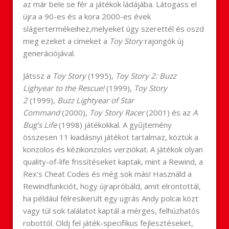
az már bele se fér a játékok ládájába. Látogass el
újra a 90-es és a kora 2000-es évek
slágertermékeihez,melyeket úgy szerettél és oszd
meg ezeket a címeket a
Toy Story
rajongók új
generációjával.
Játssz a
Toy Story
(1995),
Toy Story 2: Buzz
Lighyear to the Rescue!
(1999),
Toy Story
2
(1999),
Buzz Lightyear of Star
Command
(2000),
Toy Story Racer
(2001) és az
A
Bug’s Life
(1998) játékokkal. A gyűjtemény
összesen 11 kiadásnyi játékot tartalmaz, köztük a
konzolos és kézikonzolos verziókat. A játékok olyan
quality-of-life frissítéseket kaptak, mint a Rewind, a
Rex’s Cheat Codes és még sok más! Használd a
Rewindfunkciót, hogy újrapróbáld, amit elrontottál,
ha például félresikerült egy ugrás Andy polcai közt
vagy túl sok találatot kaptál a mérges, felhúzhatós
robottól. Oldj fel játék-specifikus fejlesztéseket,