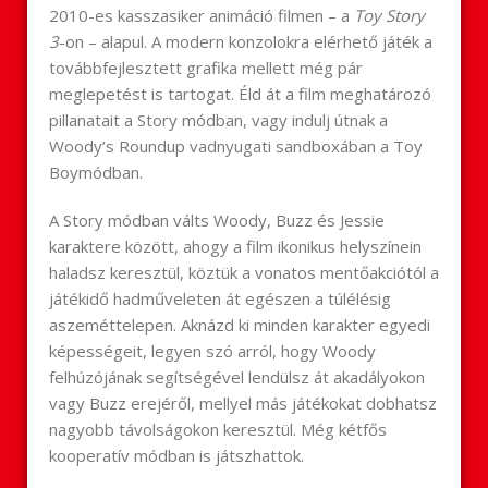
2010-es kasszasiker animáció filmen – a
Toy Story
3
-on – alapul. A modern konzolokra elérhető játék a
továbbfejlesztett grafika mellett még pár
meglepetést is tartogat. Éld át a film meghatározó
pillanatait a Story módban, vagy indulj útnak a
Woody’s Roundup vadnyugati sandboxában a Toy
Boymódban.
A Story módban válts Woody, Buzz és Jessie
karaktere között, ahogy a film ikonikus helyszínein
haladsz keresztül, köztük a vonatos mentőakciótól a
játékidő hadműveleten át egészen a túlélésig
aszeméttelepen. Aknázd ki minden karakter egyedi
képességeit, legyen szó arról, hogy Woody
felhúzójának segítségével lendülsz át akadályokon
vagy Buzz erejéről, mellyel más játékokat dobhatsz
nagyobb távolságokon keresztül. Még kétfős
kooperatív módban is játszhattok.