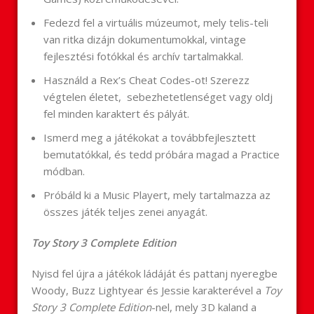
Fedezd fel a virtuális múzeumot, mely telis-teli
van ritka dizájn dokumentumokkal, vintage
fejlesztési fotókkal és archív tartalmakkal.
Használd a Rex’s Cheat Codes-ot! Szerezz
végtelen életet, sebezhetetlenséget vagy oldj
fel minden karaktert és pályát.
Ismerd meg a játékokat a továbbfejlesztett
bemutatókkal, és tedd próbára magad a Practice
módban.
Próbáld ki a Music Playert, mely tartalmazza az
összes játék teljes zenei anyagát.
Toy Story 3 Complete Edition
Nyisd fel újra a játékok ládáját és pattanj nyeregbe
Woody, Buzz Lightyear és Jessie karakterével a
Toy
Story 3 Complete Edition
-nel, mely 3D kaland a