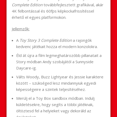
Complete Edition
továbbfejlesztett grafikával, akár
4K felbontással és 60fps képkockafrissítéssel
érhető el egyes platformokon.
Jellemzők:
A
Toy Story 3 Complete Edition
a rajongók
kedvenc játékait hozza el modern konzolokra.
Éld át újra a film legmeghatározóbb pillanatait a
Story módban Andy szobájától a Sunnyside
Daycare-ig.
Válts Woody, Buzz Lightyear és Jessie karaktere
között – szükséged lesz mindannyiuk egyedi
képességeire a szintek teljesítéséhez.
Merülj el a Toy Box sandbox módban. Indulj
küldetésekre, hogy segíts a többi játéknak,
öltöztesd fel a helyieket vagy dekoráld az