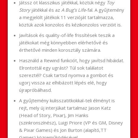
Játssz öt klasszikus játékkal, köztük négy
Toy
Story
játékkal és az
A Bug’s Life
-fal. A gyűjtemény
a megjelölt játékok 11 verzióját tartalmazza,
köztük azok konzolos és kézikonzolos verzióit is.
Javítások és quality-of-life frissítések teszik a
játékokat még könnyebben elérhetővé és
érthetővé minden korosztály számára.
Használd a Rewind funkciót, hogy javítsd hibáidat.
Elrontottál egy ugrást? Túl sok találatot
szereztél? Csak tartsd nyomva a gombot és
ugorj vissza az elhibázott lépés elé, hogy
újrapróbálhasd.
A gyűjtemény kulisszatitkokkal-teli élményt is
rejt, mely új interjúkat tartalmaz Jason Katz
(Head of Story, Pixar), Jim Hanks
(szinkronszínész), Luigi Priore (VP és GM, Disney
& Pixar Games) és Jon Burton (alapító,TT
Games) közreműködésével.