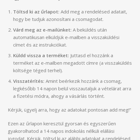
Töltsd ki az űrlapot:
Add meg a rendelésed adatait,
hogy be tudjuk azonosítani a csomagodat.
Várd meg az e-mailünket:
A beküldés után
automatikusan elküldjük e-mailben a visszaküldési
címet és az instrukciókat.
Küldd vissza a terméket:
Juttasd el hozzánk a
terméket az e-mailben megadott címre (a visszaküldés
költsége téged terhel).
Visszatérítés:
Amint beérkezik hozzánk a csomag,
legkésőbb 14 napon belül visszautaljuk a vételárat arra
a fizetési módra, ahogy a vásárlás történt.
Kérjük, ügyelj arra, hogy az adatokat pontosan add meg!”
Köszönjük szépen az üzenetet, amelyet továbbítottunk.
Ezen az űrlapon keresztül gyorsan és egyszerűen
gyakorolhatod a 14 napos indokolás nélküli elállási
jogodat. Kérjük, töltsd ki az alábbi adatokat a rendelésed