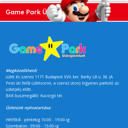
Game Park Üzlet
Megközelíthető:
üzlet és szerviz 1171 Budapest XVII. ker. Berky Lili u. 36. (A
Pesti úti felőli üzletsoron, a szerviz úton) Ingyenes parkoló az
üzlet(ek) előtt.
BKK buszmegálló: Kucorgó tér.
Üzletünk nyitvatartása:
Hétfőtől - péntekig 10:00 - 19:00-ig
Szombaton : 09:00 - 15:00-ig