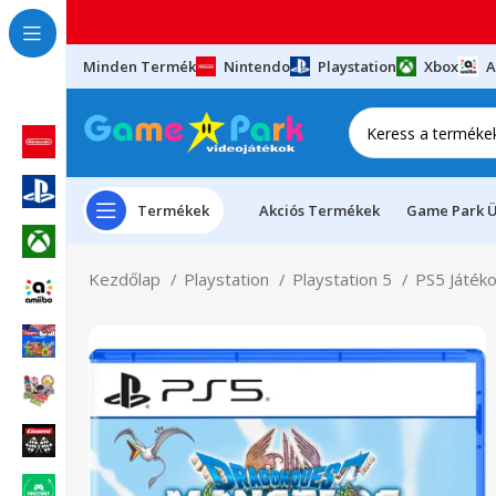
Minden Termék
Nintendo
Playstation
Xbox
A
Termékek
Akciós Termékek
Game Park Ü
Kezdőlap
Playstation
Playstation 5
PS5 Játék