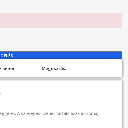
NDELÉS
Megosztás:
oz adom
n.
reggelén. A szöveges üzenet tartalmazza a csomag