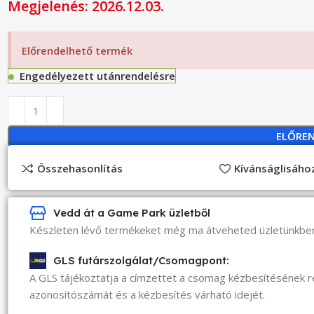
Megjelenés: 2026.12.03.
Előrendelhető termék
Engedélyezett utánrendelésre
ELŐRE
Összehasonlítás
Kívánságlisáh
Vedd át a Game Park üzletből
Készleten lévő termékeket még ma átveheted üzletünkbe
GLS futárszolgálat/Csomagpont:
A GLS tájékoztatja a címzettet a csomag kézbesítésének 
azonosítószámát és a kézbesítés várható idejét.