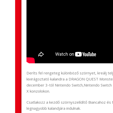
Deríts fel rengeteg különböző szörnyet, kreálj telj
kivirágoztató kalandra a DRAGON QUEST Monster
december 3-tól Nintendo Switch,Nintendo Switch 2
X konzolokon.
Csatlakozz a kezdő szörnyszelídítő Biancahoz és
legnagyobb kalandjára indulnak.