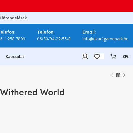
Előrendelések
Telefon:
Telefon:
Email:
06 1 258 7809
06/30/94-22-55-8
info(kukac)gamepark.hu
Kapcsolat
0
Ft
Withered World