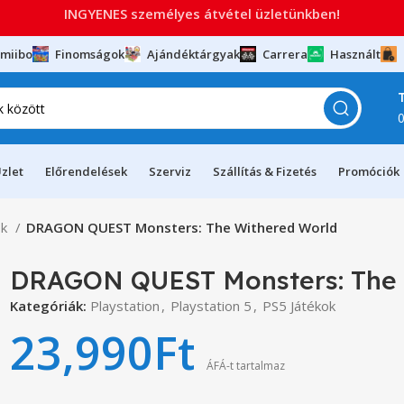
INGYENES személyes átvétel üzletünkben!
miibo
Finomságok
Ajándéktárgyak
Carrera
Használt
zlet
Előrendelések
Szerviz
Szállítás & Fizetés
Promóciók
ok
DRAGON QUEST Monsters: The Withered World
DRAGON QUEST Monsters: The 
Kategóriák:
Playstation
,
Playstation 5
,
PS5 Játékok
23,990
Ft
ÁFÁ-t tartalmaz