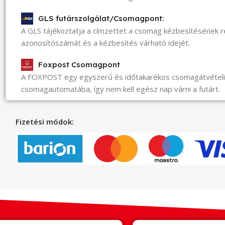
GLS futárszolgálat/Csomagpont:
A GLS tájékoztatja a címzettet a csomag kézbesítésének 
azonosítószámát és a kézbesítés várható idejét.
Foxpost Csomagpont
A FOXPOST egy egyszerű és időtakarékos csomagátvéte
csomagautomatába, így nem kell egész nap várni a futárt.
Fizetési módok: