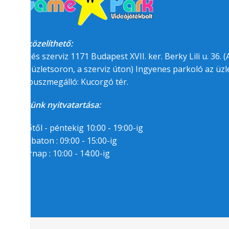
Megközelíthető:
üzlet és szerviz 1171 Budapest XVII. ker. Berky Lili u. 36. (A
felőli üzletsoron, a szerviz úton) Ingyenes parkoló az üzle
BKK buszmegálló: Kucorgó tér.
Üzletünk nyitvatartása:
Hétfőtől - péntekig 10:00 - 19:00-ig
Szombaton : 09:00 - 15:00-ig
Vasárnap : 10:00 - 14:00-ig
Segítségre van
szükséged?
06/1/258-7809
06/30/94-22-55-8