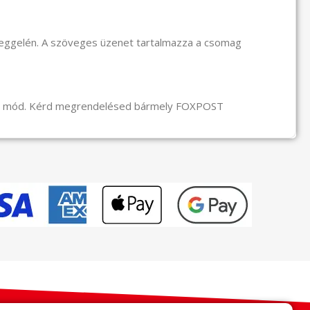
reggelén. A szöveges üzenet tartalmazza a csomag
li mód. Kérd megrendelésed bármely FOXPOST