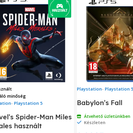
znált
Playstation
-
Playstation 
áló minőség
Babylon’s Fall
ation
-
Playstation 5
el’s Spider-Man Miles
Átvehető üzletünkben
Készleten
les használt