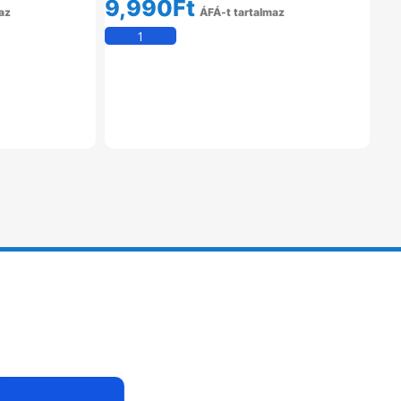
9,990
Ft
az
ÁFÁ-t tartalmaz
em
Kosárba Teszem