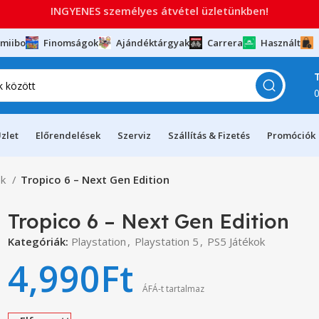
INGYENES személyes átvétel üzletünkben!
miibo
Finomságok
Ajándéktárgyak
Carrera
Használt
zlet
Előrendelések
Szerviz
Szállítás & Fizetés
Promóciók
ok
Tropico 6 – Next Gen Edition
Tropico 6 – Next Gen Edition
Kategóriák:
Playstation
,
Playstation 5
,
PS5 Játékok
4,990
Ft
ÁFÁ-t tartalmaz