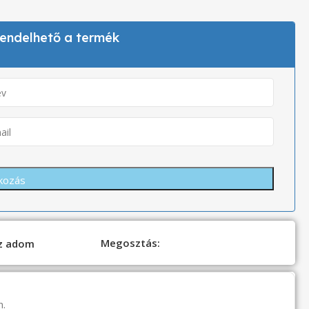
 rendelhető a termék
Megosztás:
oz adom
n.