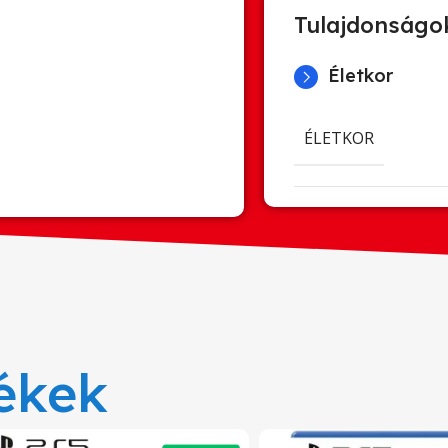
Tulajdonságo
Életkor
ÉLETKOR
ékek