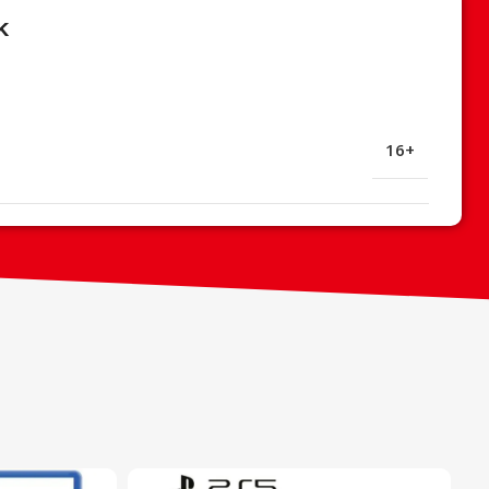
k
16+