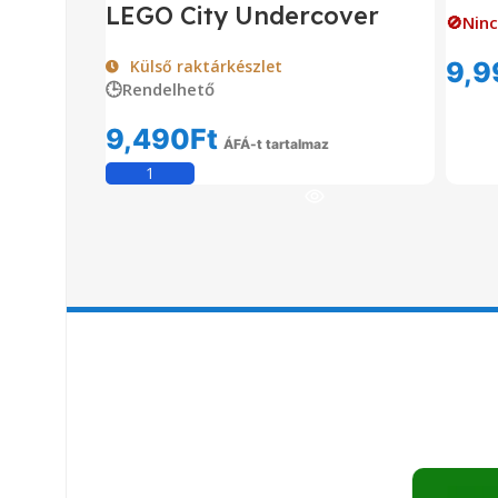
LEGO City Undercover
🚫Ninc
Külső raktárkészlet
9,9
🕒Rendelhető
9,490
Ft
ÁFÁ-t tartalmaz
Kosárba Teszem