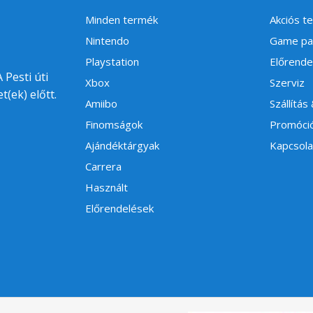
Minden termék
Akciós t
Nintendo
Game pa
Playstation
Előrende
 Pesti úti
Xbox
Szerviz
t(ek) előtt.
Amiibo
Szállítás
Finomságok
Promóci
Ajándéktárgyak
Kapcsola
Carrera
Használt
Előrendelések