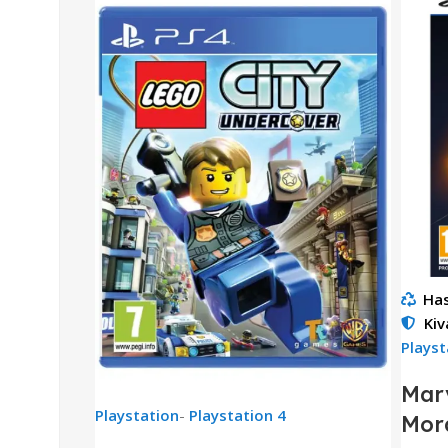
Has
Kiv
Playst
Marv
Playstation
-
Playstation 4
Mora