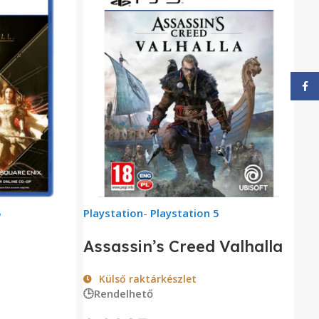
Face
5
Playstation
-
Playstation 5
Assassin’s Creed Valhalla
Külső raktárkészlet
🕒Rendelhető