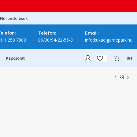
Előrendelések
Telefon:
Telefon:
Email:
06 1 258 7809
06/30/94-22-55-8
info(kukac)gamepark.hu
Kapcsolat
0
Ft