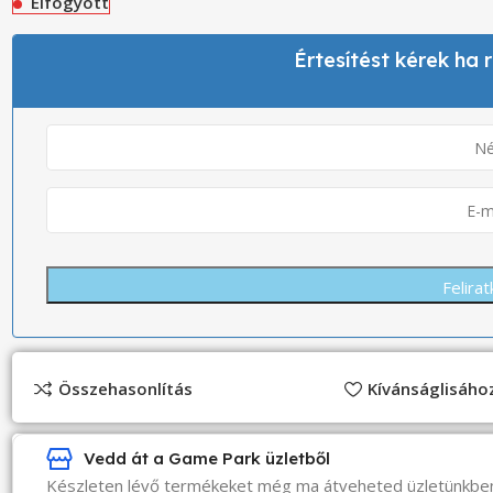
Elfogyott
Értesítést kérek ha
Összehasonlítás
Kívánságlisáh
Vedd át a Game Park üzletből
Készleten lévő termékeket még ma átveheted üzletünkbe