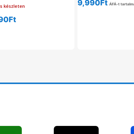
9,990
Ft
ÁFÁ-t tartalm
s készleten
Kosárba Tesz
90
Ft
Tovább Olvasom