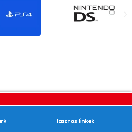
ark
Hasznos linkek