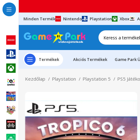
Minden Termék
Nintendo
Playstation
Xbox
A
Termékek
Akciós Termékek
Game Park Ü
Kezdőlap
Playstation
Playstation 5
PS5 Játék