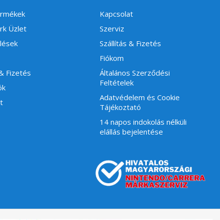
ermékek
Kapcsolat
rk Üzlet
Szerviz
lések
Szállítás & Fizetés
Fiókom
 & Fizetés
Általános Szerződési
Feltételek
ók
Adatvédelem és Cookie
t
Tájékoztató
14 napos indokolás nélküli
elállás bejelentése