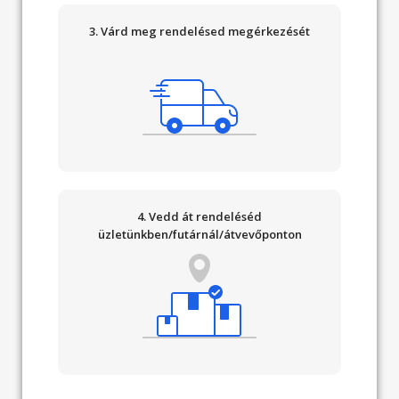
3. Várd meg rendelésed megérkezését
4. Vedd át rendeléséd
üzletünkben/futárnál/átvevőponton