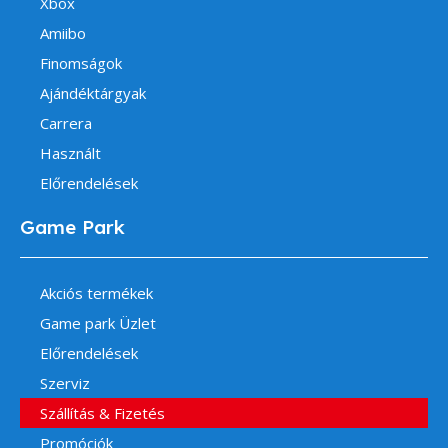
Xbox
Amiibo
Finomságok
Ajándéktárgyak
Carrera
Használt
Előrendelések
Game Park
Akciós termékek
Game park Üzlet
Előrendelések
Szerviz
Szállítás & Fizetés
Promóciók