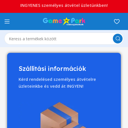
INGYENES személyes átvétel üzletünkben!
Szállítási információk
Kérd rendelésed személyes átvételre
üzleteinkbe és vedd át INGYEN!