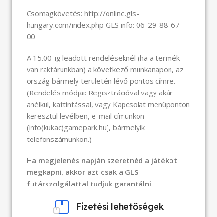
Csomagkövetés: http://online.gls-
hungary.com/index.php GLS info: 06-29-88-67-
00
A 15.00-ig leadott rendeléseknél (ha a termék
van raktárunkban) a következő munkanapon, az
ország bármely területén lévő pontos címre.
(Rendelés módjai: Regisztrációval vagy akár
anélkül, kattintással, vagy Kapcsolat menüponton
keresztül levélben, e-mail címünkön
(info(kukac)gamepark.hu), bármelyik
telefonszámunkon.)
Ha megjelenés napján szeretnéd a játékot
megkapni, akkor azt csak a GLS
futárszolgálattal tudjuk garantálni.
Fizetési lehetőségek