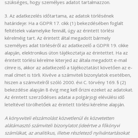
szükséges, hogy személyes adatot tartalmazzon.
3. Az adatkezelés időtartama, az adatok törlésének
határideje: Ha a GDPR 17. cikk (1) bekezdésében foglalt
feltételek valamelyike fennáll, úgy az érintett törlési
kérelméig tart. Az érintett által megadott bármely
személyes adat törléséről az adatkezelő a GDPR 19. cikke
alapján, elektronikus úton tájékoztatja az érintettet. Ha az
érintett törlési kérelme kiterjed az általa megadott e-mail
címre is, akkor az adatkezelő a tájékoztatást követően az e-
mail címet is törli. Kivéve a számviteli bizonylatok esetében,
hiszen a számvitelről szóló 2000. évi C. törvény 169. § (2)
bekezdése alapján 8 évig meg kell őrizni ezeket az adatokat.
Az érintett szerződéses adatai a polgárjogi elévülési idő
leteltével törölhetőek az érintett törlési kérelme alapján.
A könyvviteli elszámolást közvetlenül és közvetetten
alátámasztó számviteli bizonylatot (ideértve a főkönyvi
számlákat, az analitikus, illetve részletező nyilvántartásokat