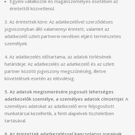
Egyéni vállalkozók és magánszemélyes esetében az
érintettől közvetlenül.
3. Az érintettek köre: Az adatkezelővel szerződéses
jogviszonyban álló valamennyi érintett, valamint az
adatkezelő üzleti partnerei nevében eljáró természetes
személyek.
4. Az adatkezelés időtartama, az adatok törlésének
határideje: Az adatkezelés az adatkezelő és az üzleti
partner közötti jogviszony megszűnéséig, illetve
követelések esetén az elévülésig.
5. Az adatok megismerésére jogosult lehetséges
adatkezelők személye, a személyes adatok címzettjei
: A
személyes adatokat az adatkezelő erre feljogosított
munkatársai kezelhetik, a fenti alapelvek tiszteletben
tartásával.
6. Az érintettek adatkezeléssel kapcsolatos jogainak