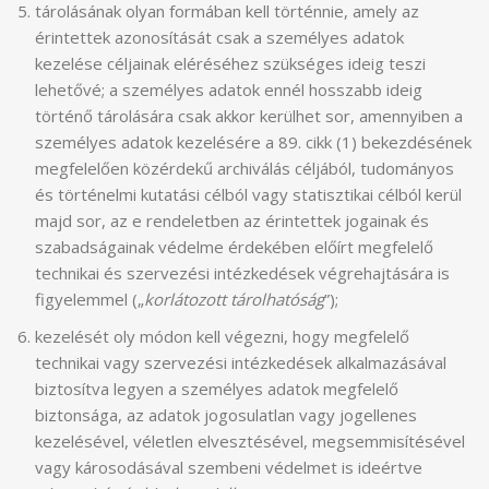
tárolásának olyan formában kell történnie, amely az
érintettek azonosítását csak a személyes adatok
kezelése céljainak eléréséhez szükséges ideig teszi
lehetővé; a személyes adatok ennél hosszabb ideig
történő tárolására csak akkor kerülhet sor, amennyiben a
személyes adatok kezelésére a 89. cikk (1) bekezdésének
megfelelően közérdekű archiválás céljából, tudományos
és történelmi kutatási célból vagy statisztikai célból kerül
majd sor, az e rendeletben az érintettek jogainak és
szabadságainak védelme érdekében előírt megfelelő
technikai és szervezési intézkedések végrehajtására is
figyelemmel („
korlátozott tárolhatóság
”);
kezelését oly módon kell végezni, hogy megfelelő
technikai vagy szervezési intézkedések alkalmazásával
biztosítva legyen a személyes adatok megfelelő
biztonsága, az adatok jogosulatlan vagy jogellenes
kezelésével, véletlen elvesztésével, megsemmisítésével
vagy károsodásával szembeni védelmet is ideértve