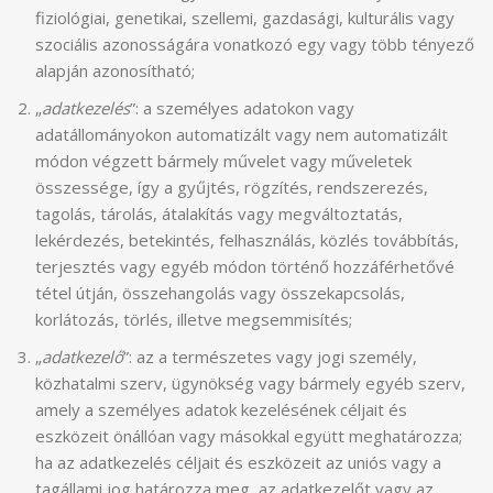
fiziológiai, genetikai, szellemi, gazdasági, kulturális vagy
szociális azonosságára vonatkozó egy vagy több tényező
alapján azonosítható;
„
adatkezelés
”: a személyes adatokon vagy
adatállományokon automatizált vagy nem automatizált
módon végzett bármely művelet vagy műveletek
összessége, így a gyűjtés, rögzítés, rendszerezés,
tagolás, tárolás, átalakítás vagy megváltoztatás,
lekérdezés, betekintés, felhasználás, közlés továbbítás,
terjesztés vagy egyéb módon történő hozzáférhetővé
tétel útján, összehangolás vagy összekapcsolás,
korlátozás, törlés, illetve megsemmisítés;
„
adatkezelő
”: az a természetes vagy jogi személy,
közhatalmi szerv, ügynökség vagy bármely egyéb szerv,
amely a személyes adatok kezelésének céljait és
eszközeit önállóan vagy másokkal együtt meghatározza;
ha az adatkezelés céljait és eszközeit az uniós vagy a
tagállami jog határozza meg, az adatkezelőt vagy az