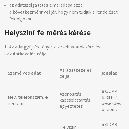
az adatszolgáltatás elmaradása azzal
a
következménnyel
jár, hogy nem tudjuk a rendelését
feldolgozni.
Helyszíni felmérés kérése
1. Az adatgyűjtés ténye, a kezelt adatok köre és
az
adatkezelés célja
:
Az adatkezelés
Személyes adat
Jogalap
célja
a GDPR
Azonosítás,
Név, telefonszám, e-
6. cikk (1)
kapcsolattartás,
mail cím
bekezdés
egyeztetés
b) pont.
a GDPR
Helyszíni