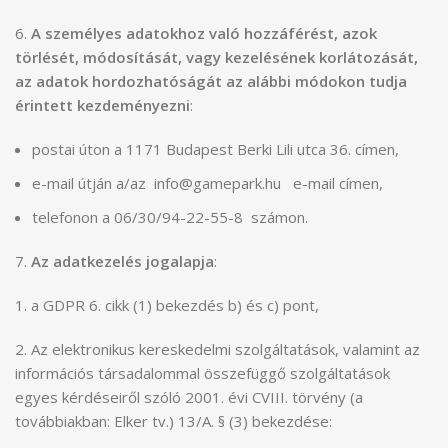
6.
A személyes adatokhoz
való hozzáférést
, azok
törlését, módosítását, vagy kezelésének korlátozását,
az adatok hordozhatóságát az alábbi módokon tudja
érintett kezdeményezni
:
postai úton a 1171 Budapest Berki Lili utca 36. címen,
e-mail útján a/az info@gamepark.hu e-mail címen,
telefonon a 06/30/94-22-55-8 számon.
7.
Az adatkezelés jogalapja
:
1. a GDPR 6. cikk (1) bekezdés b) és c) pont,
2. Az elektronikus kereskedelmi szolgáltatások, valamint az
információs társadalommal összefüggő szolgáltatások
egyes kérdéseiről szóló 2001. évi CVIII. törvény (a
továbbiakban: Elker tv.) 13/A. § (3) bekezdése: