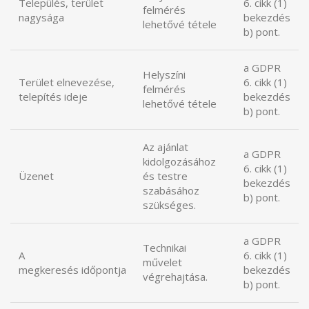
Település, terület
6. cikk (1)
felmérés
nagysága
bekezdés
lehetővé tétele
b) pont.
a GDPR
Helyszíni
Terület elnevezése,
6. cikk (1)
felmérés
telepítés ideje
bekezdés
lehetővé tétele
b) pont.
Az ajánlat
a GDPR
kidolgozásához
6. cikk (1)
Üzenet
és testre
bekezdés
szabásához
b) pont.
szükséges.
a GDPR
Technikai
A
6. cikk (1)
művelet
megkeresés időpontja
bekezdés
végrehajtása.
b) pont.