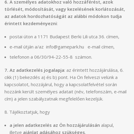
6. A személyes adatokhoz való hozzáférést
, azok
törlését, módosítását, vagy kezelésének korlátozását,
az adatok hordozhatóságát az alábbi módokon tudja
érintett kezdeményezni
:
postai úton a 1171 Budapest Berki Lili utca 36. címen,
e-mail útján a/az info@gamepark.hu e-mail címen,
telefonon a 06/30/94-22-55-8 számon.
7. Az adatkezelés jogalapja
: az érintett hozzájárulása, 6.
cikk (1) bekezdés a) és b) pont. Ha Ön felveszi velünk a
kapcsolatot, hozzájárul, hogy a kapcsolatfelvétel során
hozzánk került személyes adatait (név, telefonszám, e-mail
cím) a jelen szabályzatnak megfelelően kezeljük.
8. Tájékoztatjuk, hogy
a jelen adatkezelés az Ön hozzájárulásán
alapul,
illetve
ajánlat adásához szükséges
.