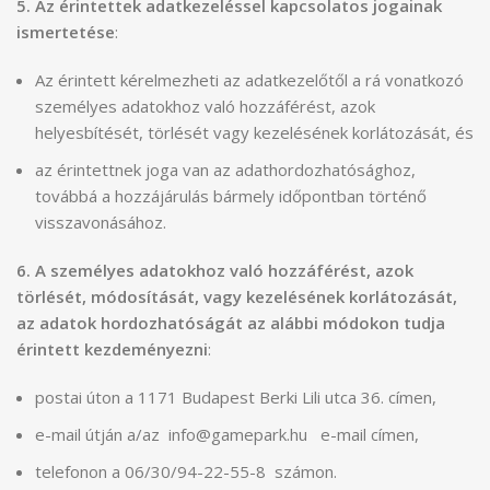
5. Az érintettek adatkezeléssel kapcsolatos jogainak
ismertetése
:
Az érintett kérelmezheti az adatkezelőtől a rá vonatkozó
személyes adatokhoz való hozzáférést, azok
helyesbítését, törlését vagy kezelésének korlátozását, és
az érintettnek joga van az adathordozhatósághoz,
továbbá a hozzájárulás bármely időpontban történő
visszavonásához.
6. A személyes adatokhoz való hozzáférést
, azok
törlését, módosítását, vagy kezelésének korlátozását,
az adatok hordozhatóságát az alábbi módokon tudja
érintett kezdeményezni
:
postai úton a 1171 Budapest Berki Lili utca 36. címen,
e-mail útján a/az info@gamepark.hu e-mail címen,
telefonon a 06/30/94-22-55-8 számon.