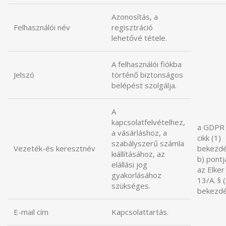
Azonosítás, a
Felhasználói név
regisztráció
lehetővé tétele.
A felhasználói fiókba
Jelszó
történő biztonságos
belépést szolgálja.
A
kapcsolatfelvételhez,
a GDPR 
a vásárláshoz, a
cikk (1)
szabályszerű számla
Vezeték-és keresztnév
bekezd
kiállításához, az
b) pontj
elállási jog
az Elker 
gyakorlásához
13/A. § 
szükséges.
bekezdé
E-mail cím
Kapcsolattartás.