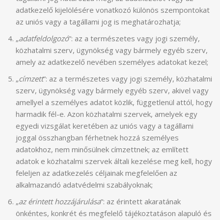
adatkezelő kijelölésére vonatkozó különös szempontokat
az uniós vagy a tagállami jog is meghatározhatja;
„
adatfeldolgozó
”: az a természetes vagy jogi személy,
közhatalmi szerv, ügynökség vagy bármely egyéb szerv,
amely az adatkezelő nevében személyes adatokat kezel;
„
címzett
”: az a természetes vagy jogi személy, közhatalmi
szerv, ügynökség vagy bármely egyéb szerv, akivel vagy
amellyel a személyes adatot közlik, függetlenül attól, hogy
harmadik fél-e. Azon közhatalmi szervek, amelyek egy
egyedi vizsgálat keretében az uniós vagy a tagállami
joggal összhangban férhetnek hozzá személyes
adatokhoz, nem minősülnek címzettnek; az említett
adatok e közhatalmi szervek általi kezelése meg kell, hogy
feleljen az adatkezelés céljainak megfelelően az
alkalmazandó adatvédelmi szabályoknak;
„
az érintett hozzájárulása
”: az érintett akaratának
önkéntes, konkrét és megfelelő tájékoztatáson alapuló és