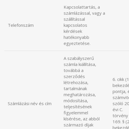
Kapcsolattartás, a
számlázással, vagy a
szállítással
Telefonszám
kapcsolatos
kérdések
hatékonyabb
egyeztetése.
A szabályszerű
számla kiállítása,
továbbá a
szerződés
6. cikk (
létrehozása,
bekezdé
tartalmának
pontja, 
meghatározása,
számvite
módosítása,
Számlázási név és cím
szóló 2
teljesítésének
évi C.
figyelemmel
törvény
kísérése, az abból
169. § (
származó díjak
bekezd