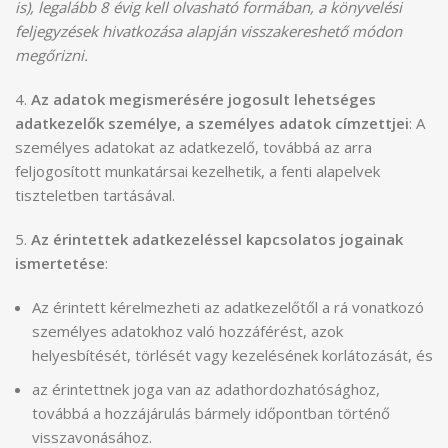
is), legalább 8 évig kell olvasható formában, a könyvelési
feljegyzések hivatkozása alapján visszakereshető módon
megőrizni.
4.
Az adatok megismerésére jogosult lehetséges
adatkezelők személye, a személyes adatok címzettjei
: A
személyes adatokat az adatkezelő, továbbá az arra
feljogosított munkatársai kezelhetik, a fenti alapelvek
tiszteletben tartásával.
5.
A
z érintettek adatkezeléssel kapcsolatos jogainak
ismertetése
:
Az érintett kérelmezheti az adatkezelőtől a rá vonatkozó
személyes adatokhoz való hozzáférést, azok
helyesbítését, törlését vagy kezelésének korlátozását, és
az érintettnek joga van az adathordozhatósághoz,
továbbá a hozzájárulás bármely időpontban történő
visszavonásához.