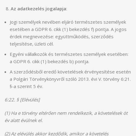
8.
Az adatkezelés jogalapja
:
Jogi személyek nevében eljáró természetes személyek
esetében a GDPR 6. cikk (1) bekezdés f) pontja. A jogos
érdek megnevezése: együttműködés, szerződés
teljesítése, üzleti cél.
Egyéni vállalkozók és természetes személyek esetében:
a GDPR 6. cikk (1) bekezdés b) pontja.
A szerződésből eredő követelések érvényesítése esetén
a Polgári Törvénykönyvről szóló 2013. évi V. törvény 6:21.
§-a szerint 5 év.
6:22. § [Elévülés]
(1) Ha e törvény eltérően nem rendelkezik, a követelések öt
év alatt évülnek el.
(2) Az elévülés akkor kezdődik, amikor a követelés