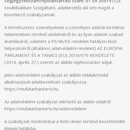
cégjegyzékszám/nyilvántartási szám: 01 09 309197)
(a
továbbiakban: Szolgáltató, adatkezelő) alá veti magát a
következő szabályzatnak:
A természetes személyeknek a személyes adatok kezelése
tekintetében történő védelméről és az ilyen adatok szabad
áramlásáról, valamint a 95/46/EK rendelet hatályon kívül
helyezéséről (általános adatvédelmi rendelet) AZ EURÓPAI
PARLAMENT ÉS A TANÁCS (EU) 2016/679 RENDELETE
(2016. április 27.) szerint az alábbi tájékoztatást adjuk.
Jelen adatvédelmi szabályzat az alábbi oldalak/mobil
alkalmazások adatkezelését szabályozza:
https://mufukarbantarto.hu
Az adatvédelmi szabályzat elérhető az alábbi oldalról:
https://mufukarbantarto.hu/adatvedelem
A szabályzat módosításai a fenti címen történő közzététellel
lépnek hatályba.