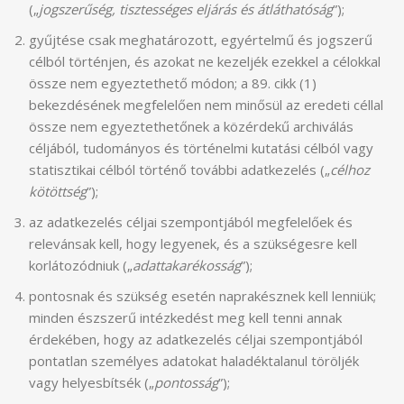
(„
jogszerűség, tisztességes eljárás és átláthatóság
”);
gyűjtése csak meghatározott, egyértelmű és jogszerű
célból történjen, és azokat ne kezeljék ezekkel a célokkal
össze nem egyeztethető módon; a 89. cikk (1)
bekezdésének megfelelően nem minősül az eredeti céllal
össze nem egyeztethetőnek a közérdekű archiválás
céljából, tudományos és történelmi kutatási célból vagy
statisztikai célból történő további adatkezelés („
célhoz
kötöttség
”);
az adatkezelés céljai szempontjából megfelelőek és
relevánsak kell, hogy legyenek, és a szükségesre kell
korlátozódniuk („
adattakarékosság
”);
pontosnak és szükség esetén naprakésznek kell lenniük;
minden észszerű intézkedést meg kell tenni annak
érdekében, hogy az adatkezelés céljai szempontjából
pontatlan személyes adatokat haladéktalanul töröljék
vagy helyesbítsék („
pontosság
”);