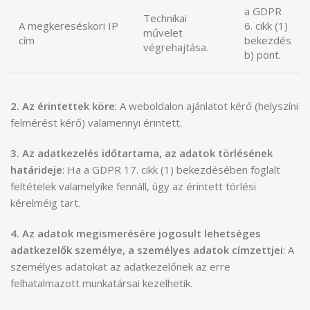
a GDPR
Technikai
A megkereséskori IP
6. cikk (1)
művelet
cím
bekezdés
végrehajtása.
b) pont.
2. Az érintettek köre
: A weboldalon ajánlatot kérő (helyszíni
felmérést kérő) valamennyi érintett.
3. Az adatkezelés időtartama, az adatok törlésének
határideje
: Ha a GDPR 17. cikk (1) bekezdésében foglalt
feltételek valamelyike fennáll, úgy az érintett törlési
kérelméig tart.
4. Az adatok megismerésére jogosult lehetséges
adatkezelők személye, a személyes adatok címzettjei
: A
személyes adatokat az adatkezelőnek az erre
felhatalmazott munkatársai kezelhetik.