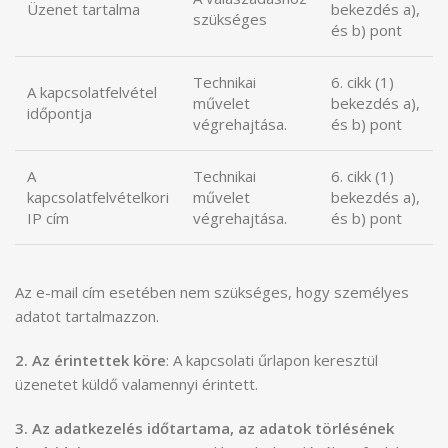
Üzenet tartalma
bekezdés a),
szükséges
és b) pont
Technikai
6. cikk (1)
A kapcsolatfelvétel
művelet
bekezdés a),
időpontja
végrehajtása.
és b) pont
A
Technikai
6. cikk (1)
kapcsolatfelvételkori
művelet
bekezdés a),
IP cím
végrehajtása.
és b) pont
Az e-mail cím esetében nem szükséges, hogy személyes
adatot tartalmazzon.
2. Az érintettek köre
: A kapcsolati űrlapon keresztül
üzenetet küldő valamennyi érintett.
3. Az adatkezelés időtartama, az adatok törlésének