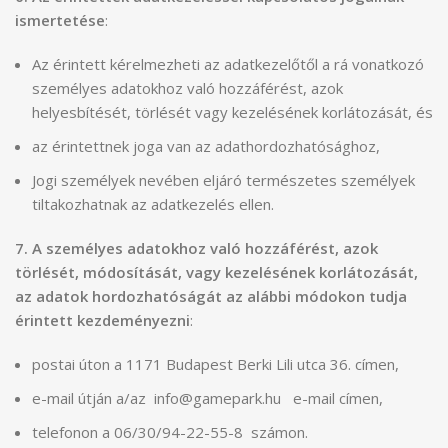
ismertetése
:
Az érintett kérelmezheti az adatkezelőtől a rá vonatkozó
személyes adatokhoz való hozzáférést, azok
helyesbítését, törlését vagy kezelésének korlátozását, és
az érintettnek joga van az adathordozhatósághoz,
Jogi személyek nevében eljáró természetes személyek
tiltakozhatnak az adatkezelés ellen.
7. A személyes adatokhoz
való hozzáférést
, azok
törlését, módosítását, vagy kezelésének korlátozását,
az adatok hordozhatóságát az alábbi módokon tudja
érintett kezdeményezni
:
postai úton a 1171 Budapest Berki Lili utca 36. címen,
e-mail útján a/az info@gamepark.hu e-mail címen,
telefonon a 06/30/94-22-55-8 számon.