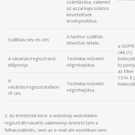
számlázása, valamint
az azzal kapcsolatos
követelések
érvényesítése.
A házhoz szállítás
Szállítási név és cím
lehetővé tétele.
a GDPR 
cikk (1)
A vásárlás/regisztráció
Technikai művelet
bekezd
időpontja
végrehajtása.
b) pontj
az Elker 
13/A. § 
A
Technikai művelet
bekezdé
vásárlás/regisztrációkori
végrehajtása.
IP cím
2. Az érintettek köre: A webshop weboldalon
regisztrált/vásárló valamennyi érintett.Sem a
felhasználónév, sem az e-mail cím esetében nem