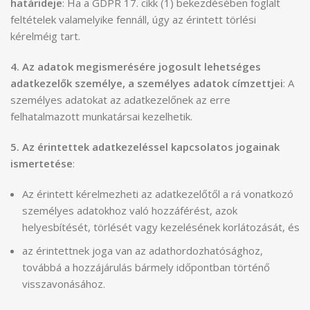
határideje
: Ha a GDPR 17. cikk (1) bekezdésében foglalt
feltételek valamelyike fennáll, úgy az érintett törlési
kérelméig tart.
4. Az adatok megismerésére jogosult lehetséges
adatkezelők személye, a személyes adatok címzettjei
: A
személyes adatokat az adatkezelőnek az erre
felhatalmazott munkatársai kezelhetik.
5. Az érintettek adatkezeléssel kapcsolatos jogainak
ismertetése
:
Az érintett kérelmezheti az adatkezelőtől a rá vonatkozó
személyes adatokhoz való hozzáférést, azok
helyesbítését, törlését vagy kezelésének korlátozását, és
az érintettnek joga van az adathordozhatósághoz,
továbbá a hozzájárulás bármely időpontban történő
visszavonásához.