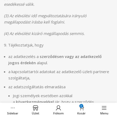
esedékessé válik.
(3) Az elévülési idő megváltoztatására irányuló
megállapodást írásba kell foglalni.
(4) Az elévülést kizáró megállapodás semmis.
9. Tájékoztatjuk, hogy
az adatkezelés a
szerződésen vagy az adatkezelő
jogos érdekén
alapul.
a kapcsolattartói adatokat az adatkezelő üzleti partnere
szolgáltatja,
az adatszolgáltatás elmaradása
Jogi személyek esetében azokkal
a
következményekkel
jár, hogy a szerződés
0
teljesítése, a szerződésből eredő jogok gyakorlása és
Sidebar
Üzlet
Fiókom
Kosár
Menu
kötelezettségek teljesítése, továbbá szerződő felek