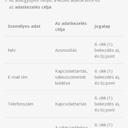
Az adatgyűjtés ténye, a kezelt adatok köre és
az
adatkezelés célja
:
Az adatkezelés
Személyes adat
Jogalap
célja
6. cikk (1)
Név
Azonosítás
bekezdés a),
és b) pont
Kapcsolattartás,
6. cikk (1)
E-mail cím
válaszüzenetek
bekezdés a),
küldése
és b) pont
6. cikk (1)
Telefonszám
Kapcsolattartás
bekezdés a),
és b) pont
6. cikk (1)
A válaszadáshoz