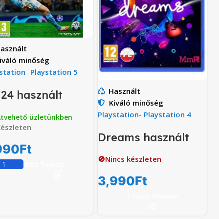
asznált
iváló minőség
station
-
Playstation 5
Használt
 24 használt
Kiváló minőség
Playstation
-
Playstation 4
tvehető üzletünkben
észleten
Dreams használt
990
Ft
🚫Nincs készleten
Kosárba Teszem
3,990
Ft
Tovább Olvasom