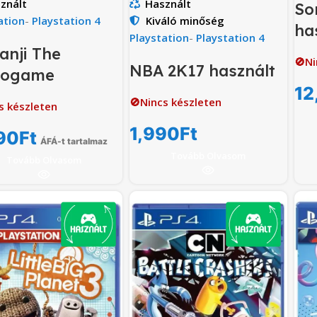
znált
Használt
So
ation
-
Playstation 4
Kiváló minőség
ha
Playstation
-
Playstation 4
nji The
🚫Ni
NBA 2K17 használt
eogame
12
🚫Nincs készleten
s készleten
1,990
Ft
90
Ft
ÁFÁ-t tartalmaz
Tovább Olvasom
Tovább Olvasom