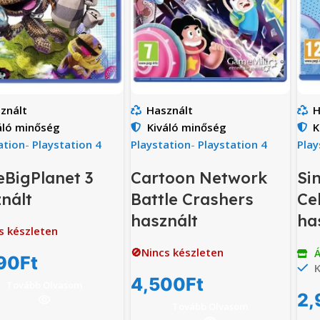
znált
Használt
H
áló minőség
Kiváló minőség
K
ation
-
Playstation 4
Playstation
-
Playstation 4
Play
leBigPlanet 3
Cartoon Network
Si
nált
Battle Crashers
Ce
használt
ha
s készleten
🚫Nincs készleten
Á
90
Ft
K
4,500
Ft
Tovább Olvasom
2,
Tovább Olvasom