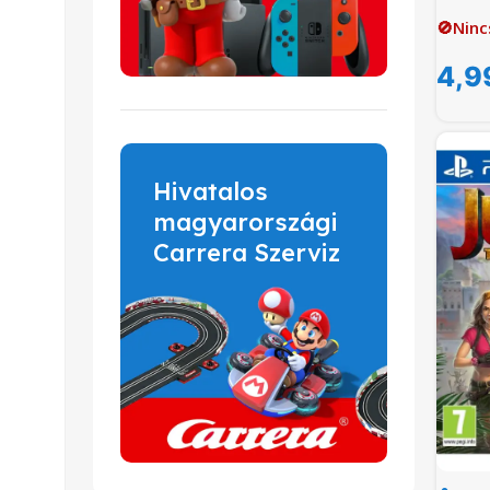
🚫Ninc
4,9
Hivatalos
magyarországi
Carrera Szerviz