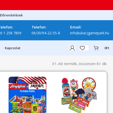
Előrendelések
Telefon:
Telefon:
Email:
06 1 258 7809
06/30/94-22-55-8
info(kukac)gamepark.hu
Kapcsolat
0
Ft
31–60 termék, összesen 81 db