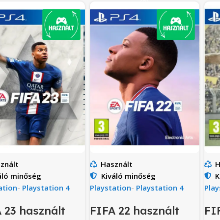
znált
Használt
H
áló minőség
Kiváló minőség
K
ation
-
Playstation 4
Playstation
-
Playstation 4
Play
 23 használt
FIFA 22 használt
FI