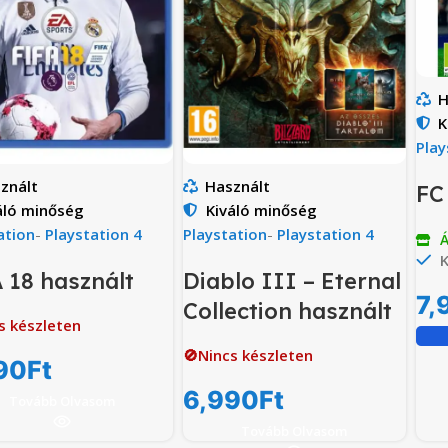
H
K
Play
znált
Használt
FC
áló minőség
Kiváló minőség
ation
-
Playstation 4
Playstation
-
Playstation 4
Á
K
 18 használt
Diablo III – Eternal
7,
Collection használt
s készleten
🚫Nincs készleten
90
Ft
6,990
Ft
Tovább Olvasom
Tovább Olvasom