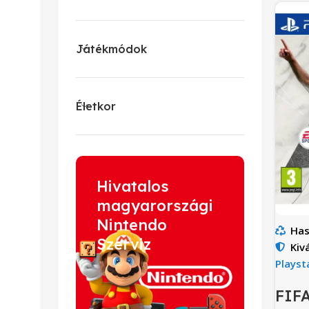
Játékmódok
Életkor
Hivatalos
magyarországi
Nintendo
Has
Szerviz
Kiv
Playst
FIFA