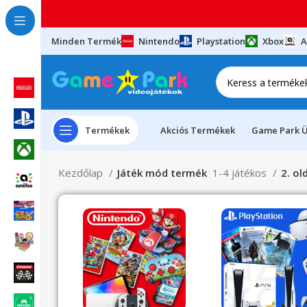
Minden Termék
Nintendo
Playstation
Xbox
A
Termékek
Akciós Termékek
Game Park Ü
Kezdőlap
Játék mód termék
1-4 játékos
2. ol