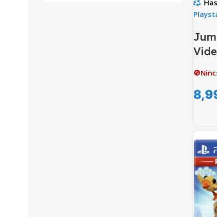
Has
Playst
Juma
Vid
🚫Ninc
8,9