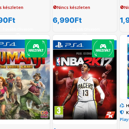
s készleten
🚫Nincs készleten
🚫Ni
90
Ft
6,990
Ft
1,
Tovább Olvasom
Tovább Olvasom
H
K
Play