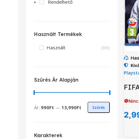
Rendelhető
Használt Termékek
Használt
(66)
Has
Kiv
Playst
Szűrés Ár Alapján
FIFA
🚫Ninc
Ár:
990Ft
—
13,990Ft
Szűrés
2,9
Karakterek