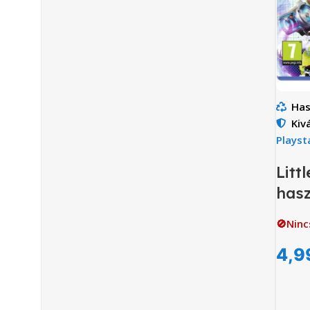
Has
Kiv
Playst
Litt
hasz
🚫Ninc
4,9