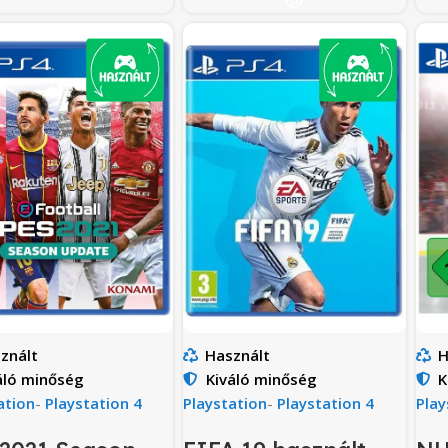
znált
Használt
H
áló minőség
Kiváló minőség
K
ation
-
Playstation 4
Playstation
-
Playstation 4
Play