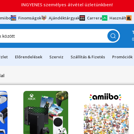
INGYENES személyes átvétel üzletünkben!
miibo
Finomságok
Ajándéktárgyak
Carrera
Használt
zlet
Előrendelések
Szerviz
Szállítás & Fizetés
Promóciók
dal