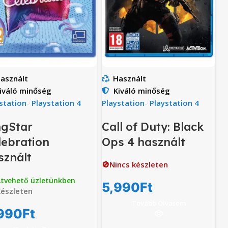
asznált
Használt
iváló minőség
Kiváló minőség
station
-
Playstation 4
Playstation
-
Playstation 4
ngStar
Call of Duty: Black
lebration
Ops 4 használt
sznált
🚫Nincs készleten
tvehető üzletünkben
5,990
Ft
észleten
Tovább Olvasom
990
Ft