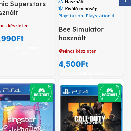
Használt
nic Superstars
Kiváló minőség
sznált
Playstation
-
Playstation 4
ncs készleten
Bee Simulator
használt
,990
Ft
Tovább Olvasom
🚫Nincs készleten
4,500
Ft
Tovább Olvasom