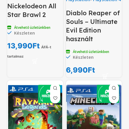
Nickelodeon All
Diablo Reaper of
Star Brawl 2
Souls – Ultimate
Átvehető üzletünkben
Evil Edition
Készleten
használt
13,990
Ft
ÁFÁ-t
Átvehető üzletünkben
tartalmaz
Készleten
6,990
Ft