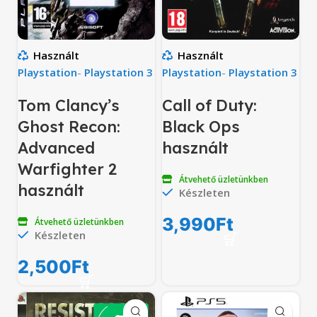
Használt
Használt
Playstation
-
Playstation 3
Playstation
-
Playstation 3
Tom Clancy’s
Call of Duty:
Ghost Recon:
Black Ops
Advanced
használt
Warfighter 2
Átvehető üzletünkben
használt
Készleten
3,990
Ft
Átvehető üzletünkben
Készleten
2,500
Ft