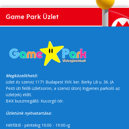
Game Park Üzlet
Megközelíthető:
üzlet és szerviz 1171 Budapest XVII. ker. Berky Lili u. 36. (A
Pesti úti felőli üzletsoron, a szerviz úton) Ingyenes parkoló az
üzlet(ek) előtt.
BKK buszmegálló: Kucorgó tér.
Üzletünk nyitvatartása:
Hétfőtől - péntekig 10:00 - 19:00-ig