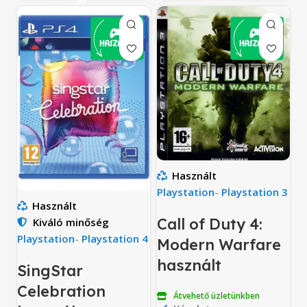
Használt
Playstation
-
Playstation 3
Használt
Call of Duty 4:
Kiváló minőség
Playstation
-
Playstation 4
Modern Warfare
használt
SingStar
Celebration
Átvehető üzletünkben