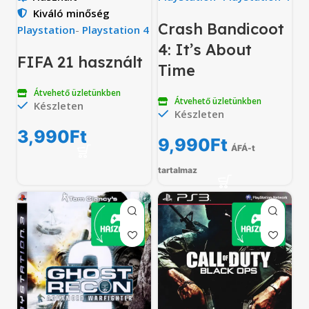
Kiváló minőség
Crash Bandicoot
Playstation
-
Playstation 4
4: It’s About
FIFA 21 használt
Time
Átvehető üzletünkben
Átvehető üzletünkben
Készleten
Készleten
3,990
Ft
9,990
Ft
ÁFÁ-t
tartalmaz