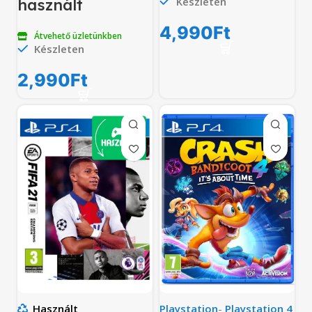
Készleten
használt
4,990
Ft
Átvehető üzletünkben
Készleten
2,990
Ft
Használt
Playstation
-
Playstation 4