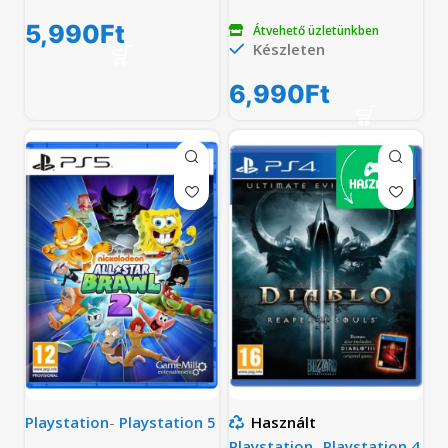
5,990
Ft
Átvehető üzletünkben
Készleten
6,990
Ft
Playstation
-
Playstation 5
Használt
Playstation
-
Playstation 4