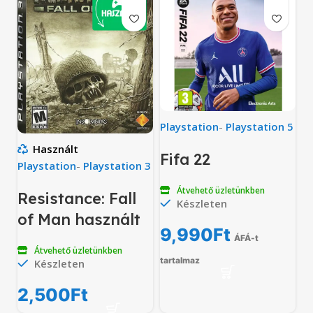
Playstation
-
Playstation 5
Használt
Fifa 22
Playstation
-
Playstation 3
Átvehető üzletünkben
Resistance: Fall
Készleten
of Man használt
9,990
Ft
ÁFÁ-t
Átvehető üzletünkben
tartalmaz
Készleten
2,500
Ft