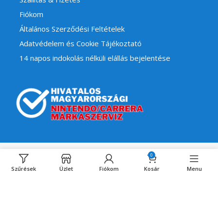
Fiókom
Általános Szerződési Feltételek
Adatvédelem és Cookie Tájékoztató
14 napos indokolás nélküli elállás bejelentése
0
Powered by
WEBCOMPASS
2023
webcompass.hu 🚀
.
Szűrések
Üzlet
Fiókom
Kosár
Menu