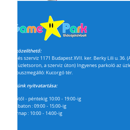
Megközelíthető:
üzlet és szerviz 1171 Budapest XVII. ker. Berky Lili u. 36. (A
felőli üzletsoron, a szerviz úton) Ingyenes parkoló az üzle
BKK buszmegálló: Kucorgó tér.
Üzletünk nyitvatartása:
Hétfőtől - péntekig 10:00 - 19:00-ig
Szombaton : 09:00 - 15:00-ig
Vasárnap : 10:00 - 14:00-ig
Segítségre van
szükséged?