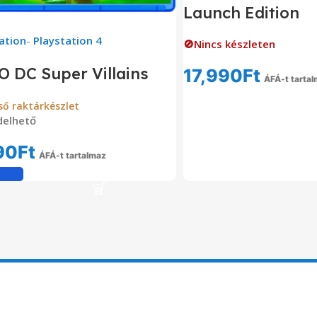
Launch Edition
ation
-
Playstation 4
🚫Nincs készleten
 DC Super Villains
17,990
Ft
ÁFÁ-t tarta
Tovább Olvas
ső raktárkészlet
delhető
90
Ft
ÁFÁ-t tartalmaz
Kosárba Teszem