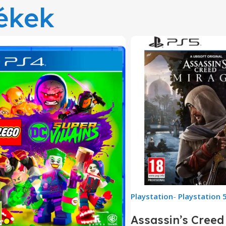
ékek
Playstation
-
Playstation 
Assassin’s Creed