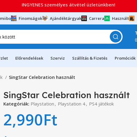
INGYENES személyes átvétel üzletünkben!
miibo
Finomságok
Ajándéktárgyak
Carrera
Használt
zlet
Előrendelések
Szerviz
Szállítás & Fizetés
Promóciók
ok
SingStar Celebration használt
SingStar Celebration használt
Kategóriák:
Playstation
,
Playstation 4
,
PS4 játékok
2,990
Ft