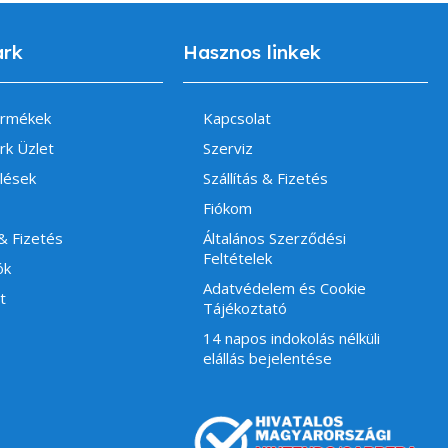
ark
Hasznos linkek
ermékek
Kapcsolat
rk Üzlet
Szerviz
lések
Szállítás & Fizetés
Fiókom
 & Fizetés
Általános Szerződési
Feltételek
ók
Adatvédelem és Cookie
t
Tájékoztató
14 napos indokolás nélküli
elállás bejelentése