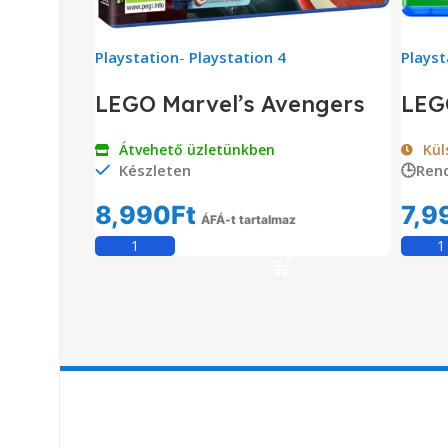
Playstation
-
Playstation 4
Playst
LEGO Marvel’s Avengers
LEGO
Átvehető üzletünkben
Kül
Készleten
🕒Ren
8,990
Ft
7,9
ÁFÁ-t tartalmaz
Kosárba Teszem