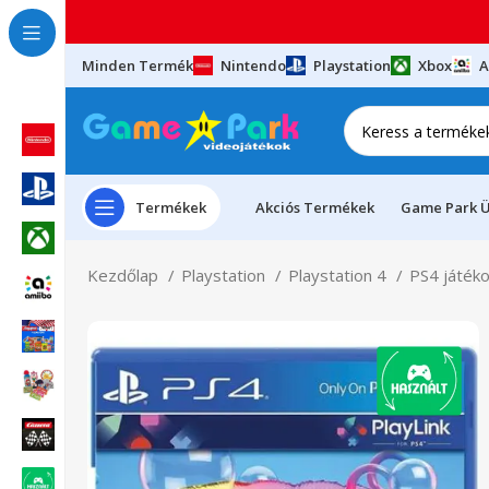
Minden Termék
Nintendo
Playstation
Xbox
A
Termékek
Akciós Termékek
Game Park Ü
Kezdőlap
Playstation
Playstation 4
PS4 játék