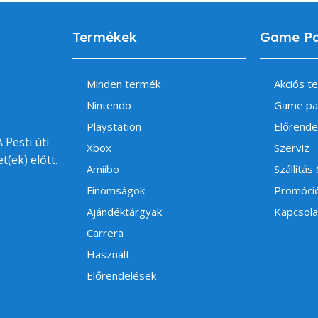
Termékek
Game P
Minden termék
Akciós t
Nintendo
Game pa
Playstation
Előrende
 Pesti úti
Xbox
Szerviz
t(ek) előtt.
Amiibo
Szállítás
Finomságok
Promóci
Ajándéktárgyak
Kapcsola
Carrera
Használt
Előrendelések