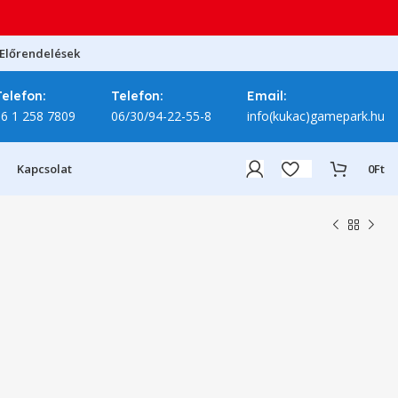
Előrendelések
Telefon:
Telefon:
Email:
06 1 258 7809
06/30/94-22-55-8
info(kukac)gamepark.hu
Kapcsolat
0
Ft