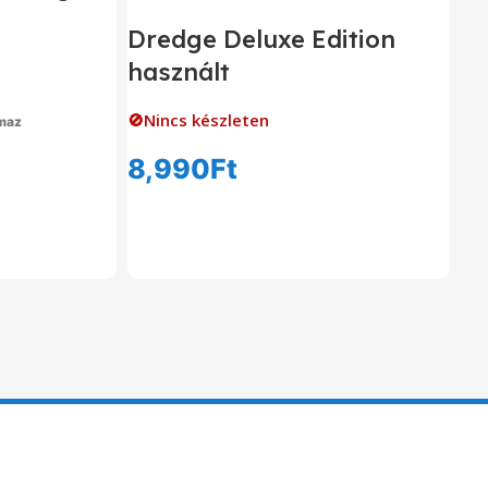
Dredge Deluxe Edition
használt
🚫Nincs készleten
lmaz
om
8,990
Ft
Tovább Olvasom