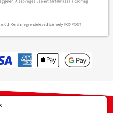
reggelén. A szöveges üzenet tartalmazza a csomag
li mód. Kérd megrendelésed bármely FOXPOST
k