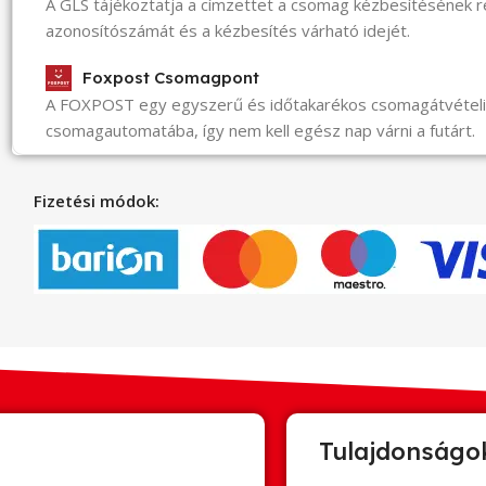
A GLS tájékoztatja a címzettet a csomag kézbesítésének 
azonosítószámát és a kézbesítés várható idejét.
Foxpost Csomagpont
A FOXPOST egy egyszerű és időtakarékos csomagátvéte
csomagautomatába, így nem kell egész nap várni a futárt.
Fizetési módok:
Tulajdonságo