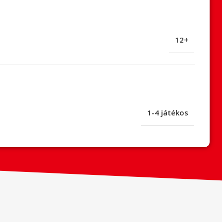
12+
1-4 játékos