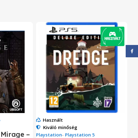
Face
5
Használt
Kiváló minőség
 Mirage –
Playstation
-
Playstation 5