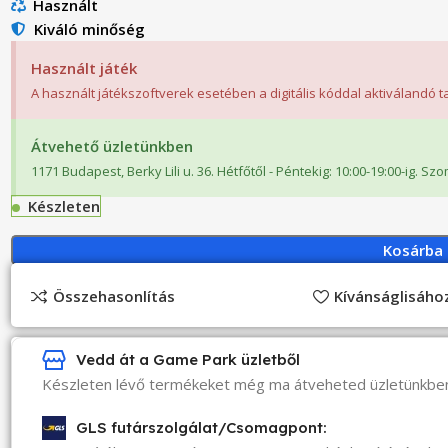
Használt
Kiváló minőség
Használt játék
A használt játékszoftverek esetében a digitális kóddal aktiválandó 
Átvehető üzletünkben
1171 Budapest, Berky Lili u. 36. Hétfőtől - Péntekig: 10:00-19:00-ig. Sz
Készleten
Kosárba
Összehasonlítás
Kívánságlisáh
Vedd át a Game Park üzletből
Készleten lévő termékeket még ma átveheted üzletünkbe
GLS futárszolgálat/Csomagpont: