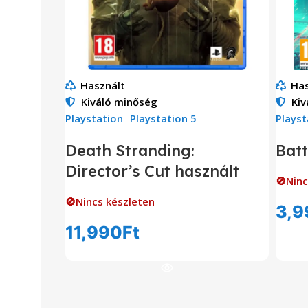
Használt
Has
Kiváló minőség
Kiv
Playstation
-
Playstation 5
Playst
Death Stranding:
Batt
Director’s Cut használt
🚫Ninc
🚫Nincs készleten
3,9
11,990
Ft
Tovább Olvasom