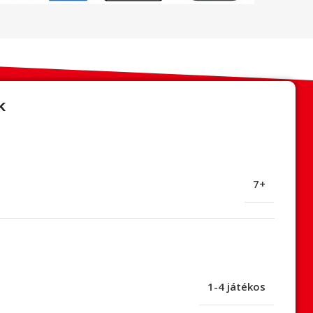
k
7+
1-4 játékos