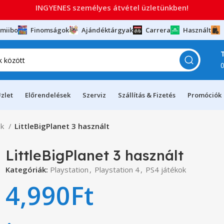
INGYENES személyes átvétel üzletünkben!
miibo
Finomságok
Ajándéktárgyak
Carrera
Használt
zlet
Előrendelések
Szerviz
Szállítás & Fizetés
Promóciók
ok
LittleBigPlanet 3 használt
LittleBigPlanet 3 használt
Kategóriák:
Playstation
,
Playstation 4
,
PS4 játékok
4,990
Ft