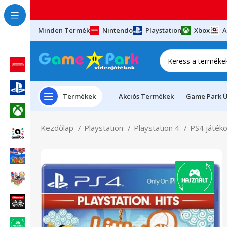
Minden Termék
Nintendo
Playstation
Xbox
A
Termékek
Akciós Termékek
Game Park Ü
Kezdőlap
Playstation
Playstation 4
PS4 játék