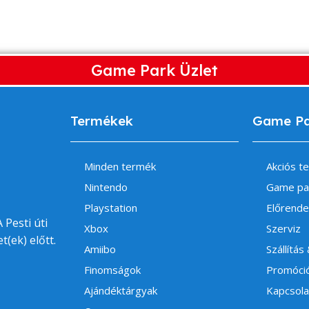
Game Park Üzlet
Termékek
Game P
Minden termék
Akciós t
Nintendo
Game pa
Playstation
Előrende
 Pesti úti
Xbox
Szerviz
t(ek) előtt.
Amiibo
Szállítás
Finomságok
Promóci
Ajándéktárgyak
Kapcsola