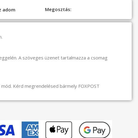
Megosztás:
oz adom
n.
reggelén. A szöveges üzenet tartalmazza a csomag
li mód. Kérd megrendelésed bármely FOXPOST