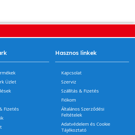
ark
Hasznos linkek
ermékek
Kapcsolat
rk Üzlet
Szerviz
lések
Szállítás & Fizetés
Fiókom
 & Fizetés
Általános Szerződési
Feltételek
ók
Adatvédelem és Cookie
t
Tájékoztató