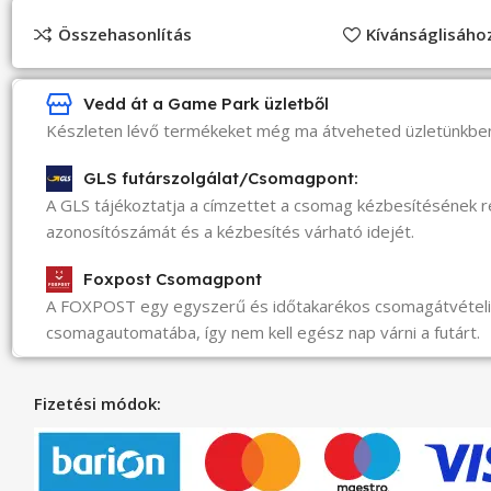
Összehasonlítás
Kívánságlisáh
Vedd át a Game Park üzletből
Készleten lévő termékeket még ma átveheted üzletünkbe
GLS futárszolgálat/Csomagpont:
A GLS tájékoztatja a címzettet a csomag kézbesítésének 
azonosítószámát és a kézbesítés várható idejét.
Foxpost Csomagpont
A FOXPOST egy egyszerű és időtakarékos csomagátvéte
csomagautomatába, így nem kell egész nap várni a futárt.
Fizetési módok: