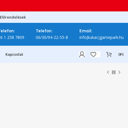
Előrendelések
Telefon:
Telefon:
Email:
06 1 258 7809
06/30/94-22-55-8
info(kukac)gamepark.hu
Kapcsolat
0
Ft