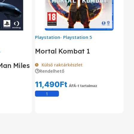
Playstation
-
Playstation 5
Mortal Kombat 1
5
Man Miles
Külső raktárkészlet
🕒Rendelhető
11,490
Ft
ÁFÁ-t tartalmaz
Kosárba Teszem
om