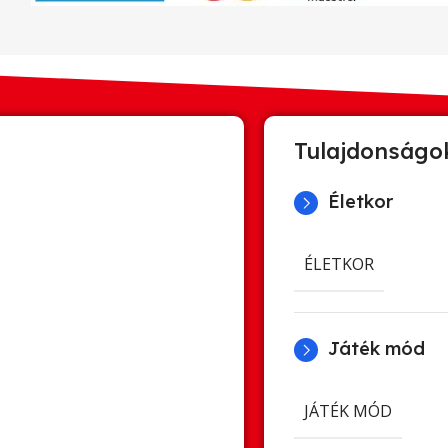
Tulajdonságo
Életkor
ÉLETKOR
Játék mód
JÁTÉK MÓD