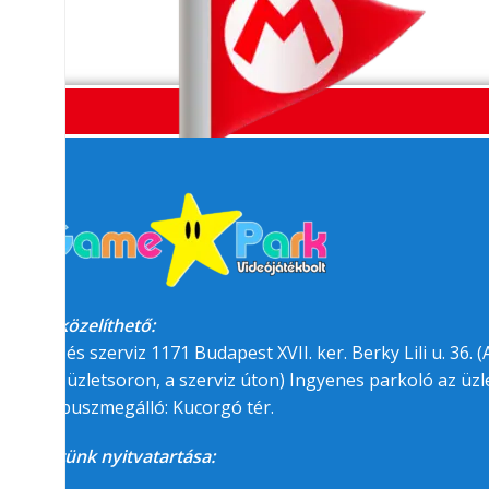
Megközelíthető:
üzlet és szerviz 1171 Budapest XVII. ker. Berky Lili u. 36. (A
felőli üzletsoron, a szerviz úton) Ingyenes parkoló az üzle
BKK buszmegálló: Kucorgó tér.
Üzletünk nyitvatartása: