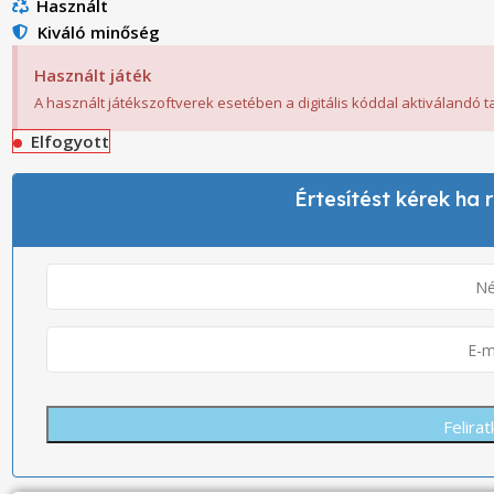
Használt
Kiváló minőség
Használt játék
A használt játékszoftverek esetében a digitális kóddal aktiválandó 
Elfogyott
Értesítést kérek ha