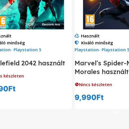
znált
Használt
áló minőség
Kiváló minőség
ation
-
Playstation 5
Playstation
-
Playstation 
lefield 2042 használt
Marvel’s Spider-
Morales használt
s készleten
🚫Nincs készleten
90
Ft
9,990
Ft
Tovább Olvasom
Tovább Olvas