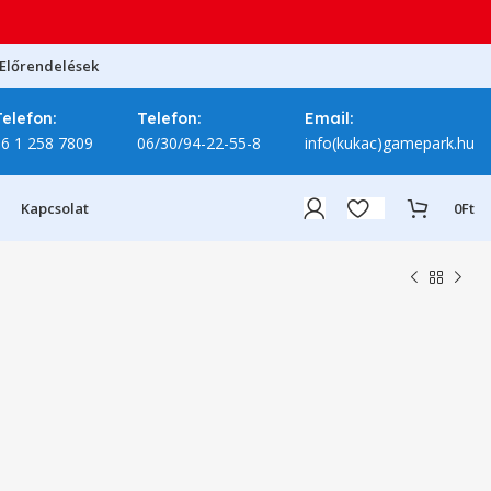
Előrendelések
Telefon:
Telefon:
Email:
06 1 258 7809
06/30/94-22-55-8
info(kukac)gamepark.hu
Kapcsolat
0
Ft