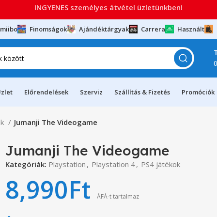
INGYENES személyes átvétel üzletünkben!
miibo
Finomságok
Ajándéktárgyak
Carrera
Használt
zlet
Előrendelések
Szerviz
Szállítás & Fizetés
Promóciók
ok
Jumanji The Videogame
Jumanji The Videogame
Kategóriák:
Playstation
,
Playstation 4
,
PS4 játékok
8,990
Ft
ÁFÁ-t tartalmaz