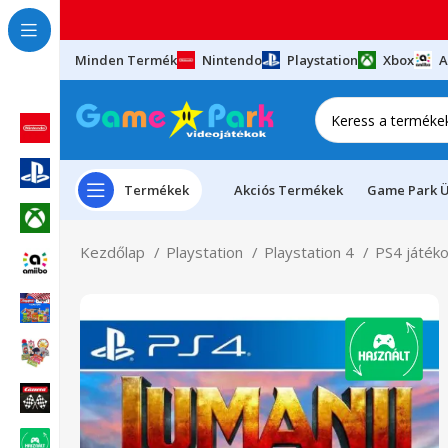
Minden Termék
Nintendo
Playstation
Xbox
A
Termékek
Akciós Termékek
Game Park Ü
Kezdőlap
Playstation
Playstation 4
PS4 játék