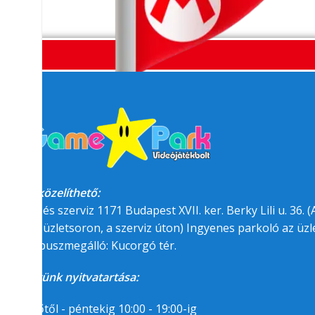
Megközelíthető:
üzlet és szerviz 1171 Budapest XVII. ker. Berky Lili u. 36. (A
felőli üzletsoron, a szerviz úton) Ingyenes parkoló az üzle
BKK buszmegálló: Kucorgó tér.
Üzletünk nyitvatartása:
Hétfőtől - péntekig 10:00 - 19:00-ig