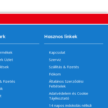
ark
Hasznos linkek
ermékek
Kapcsolat
rk Üzlet
Szerviz
lések
Szállítás & Fizetés
Fiókom
 & Fizetés
Általános Szerződési
Feltételek
ók
Adatvédelem és Cookie
t
Tájékoztató
14 napos indokolás nélküli