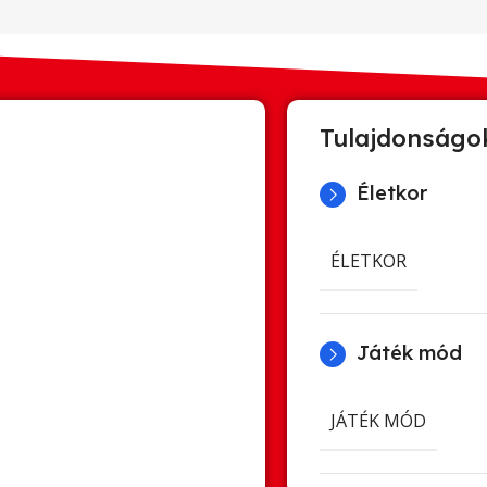
Tulajdonságo
Életkor
ÉLETKOR
Játék mód
JÁTÉK MÓD