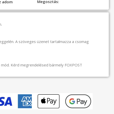
Megosztás:
oz adom
n.
reggelén. A szöveges üzenet tartalmazza a csomag
li mód. Kérd megrendelésed bármely FOXPOST