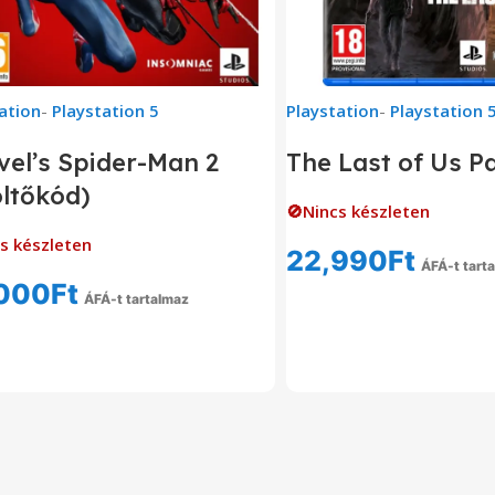
ation
-
Playstation 5
Playstation
-
Playstation 
el’s Spider-Man 2
The Last of Us Pa
öltőkód)
🚫Nincs készleten
s készleten
22,990
Ft
ÁFÁ-t tart
000
Ft
Tovább Olvas
ÁFÁ-t tartalmaz
Tovább Olvasom