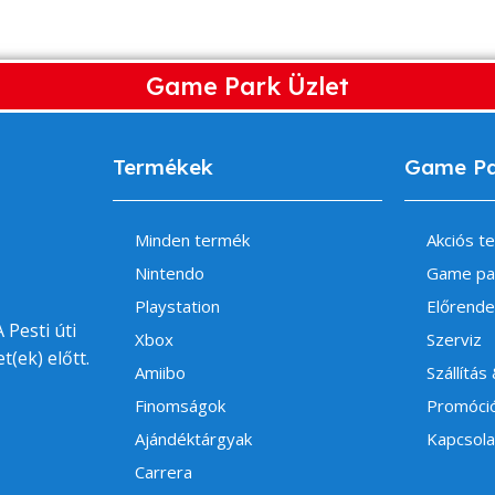
Game Park Üzlet
Termékek
Game P
Minden termék
Akciós t
Nintendo
Game pa
Playstation
Előrende
 Pesti úti
Xbox
Szerviz
t(ek) előtt.
Amiibo
Szállítás
Finomságok
Promóci
Ajándéktárgyak
Kapcsola
Carrera