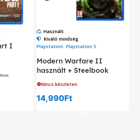
5
Használt
Kiváló minőség
rt I
Playstation
-
Playstation 5
Modern Warfare II
használt + Steelbook
almaz
om
🚫Nincs készleten
14,990
Ft
Tovább Olvasom