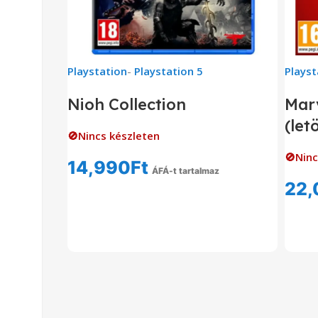
Playstation
-
Playstation 5
Playst
Nioh Collection
Marv
(let
🚫Nincs készleten
🚫Ninc
14,990
Ft
ÁFÁ-t tartalmaz
22,
Tovább Olvasom