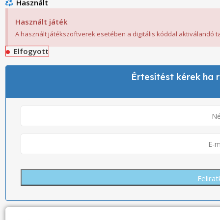
Használt
Használt játék
A használt játékszoftverek esetében a digitális kóddal aktiválandó 
Elfogyott
Értesítést kérek ha