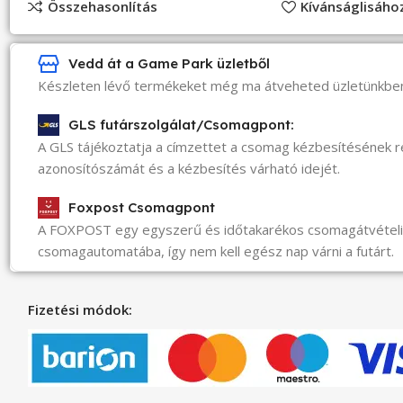
Összehasonlítás
Kívánságlisáh
Vedd át a Game Park üzletből
Készleten lévő termékeket még ma átveheted üzletünkbe
GLS futárszolgálat/Csomagpont:
A GLS tájékoztatja a címzettet a csomag kézbesítésének 
azonosítószámát és a kézbesítés várható idejét.
Foxpost Csomagpont
A FOXPOST egy egyszerű és időtakarékos csomagátvéte
csomagautomatába, így nem kell egész nap várni a futárt.
Fizetési módok: