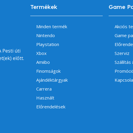
Termékek
Game P
Minden termék
Akciós t
Nintendo
Game pa
Playstation
Előrende
 Pesti úti
Xbox
Szerviz
t(ek) előtt.
Amiibo
Szállítás
Finomságok
Promóci
Ajándéktárgyak
Kapcsola
Carrera
Használt
Előrendelések