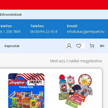
Előrendelések
Telefon:
Telefon:
Email:
06 1 258 7809
06/30/94-22-55-8
info(kukac)gamepark.hu
Kapcsolat
0
Ft
Mind a(z) 2 találat megjelenítve