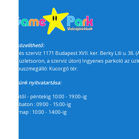
Megközelíthető:
üzlet és szerviz 1171 Budapest XVII. ker. Berky Lili u. 36. (A
felőli üzletsoron, a szerviz úton) Ingyenes parkoló az üzle
BKK buszmegálló: Kucorgó tér.
Üzletünk nyitvatartása:
Hétfőtől - péntekig 10:00 - 19:00-ig
Szombaton : 09:00 - 15:00-ig
Segítségre van
Vasárnap : 10:00 - 14:00-ig
szükséged?
06/1/258-7809