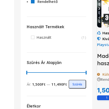
Rendelhető
Használt Termékek
Has
Használt
(1)
Kiv
Playst
Mad
hasz
Szűrés Ár Alapján
Kül
🕒Rend
Ár:
1,500Ft
—
11,490Ft
Szűrés
1,5
Életkor