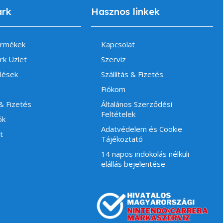
ark
Hasznos linkek
ermékek
Kapcsolat
rk Üzlet
Szerviz
lések
Szállítás & Fizetés
Fiókom
 & Fizetés
Általános Szerződési
Feltételek
ók
Adatvédelem és Cookie
t
Tájékoztató
14 napos indokolás nélküli
elállás bejelentése