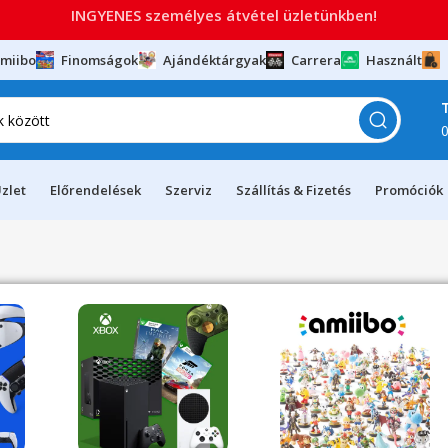
INGYENES személyes átvétel üzletünkben!
miibo
Finomságok
Ajándéktárgyak
Carrera
Használt
zlet
Előrendelések
Szerviz
Szállítás & Fizetés
Promóciók