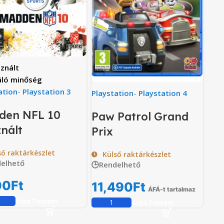
znált
áló minőség
ation
-
Playstation 3
Playstation
-
Playstation 4
den NFL 10
Paw Patrol Grand
nált
Prix
ső raktárkészlet
Külső raktárkészlet
elhető
🕒Rendelhető
00
Ft
11,490
Ft
ÁFÁ-t tartalmaz
Kosárba Teszem
Kosárba Teszem