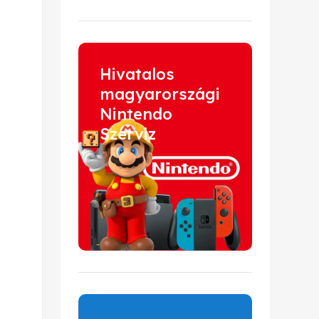
Hivatalos
magyarországi
Nintendo
Szerviz