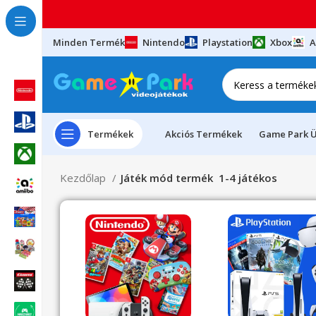
Minden Termék
Nintendo
Playstation
Xbox
A
Termékek
Akciós Termékek
Game Park Ü
Kezdőlap
Játék mód termék
1-4 játékos