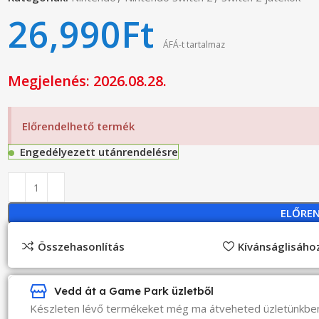
26,990
Ft
ÁFÁ-t tartalmaz
Megjelenés: 2026.08.28.
Előrendelhető termék
Engedélyezett utánrendelésre
ELŐRE
Összehasonlítás
Kívánságlisáh
Vedd át a Game Park üzletből
Készleten lévő termékeket még ma átveheted üzletünkbe