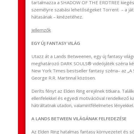
tartalmazza a SHADOW OF THE ERDTREE kiegészít
személyre szabási lehetőségeket Torrent – a já
hátasának – kinézetéhez.
Jellemzők
EGY ÚJ FANTASY VILÁG
Utazz át a Lands Betweenen, egy új fantasy világ
meghatározó DARK SOULS® videójáték széria kés
New York Times bestseller fantasy széria– az „A So
George R.R. Martinnal közösen.
Deríts fényt az Elden Ring erejének titkaira. Talá
ellenfelekkel és egyedi motivációval rendelkező k
hátráltatnak utadon, valamintfélelmetes lényekkel
A LANDS BETWEEN VILÁGÁNAK FELFEDEZÉSE
Az Elden Ring hatalmas fantasy környezetet és 