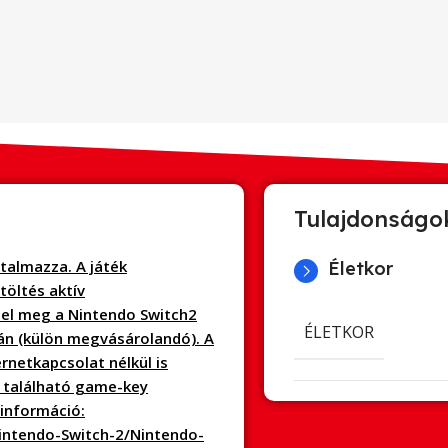
Tulajdonságo
talmazza. A játék
Életkor
töltés aktív
tel meg a Nintendo Switch2
ÉLETKOR
án (külön megvásárolandó). A
ernetkapcsolat nélkül is
 található game-key
iinformáció:
ntendo-Switch-2/Nintendo-