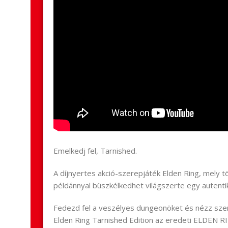
Emelkedj fel, Tarnished.
A díjnyertes akció-szerepjáték Elden Ring, mely tö
példánnyal büszkélkedhet világszerte egy autentiku
Fedezd fel a veszélyes dungeonöket és nézz sze
Elden Ring Tarnished Edition az eredeti ELDEN RI