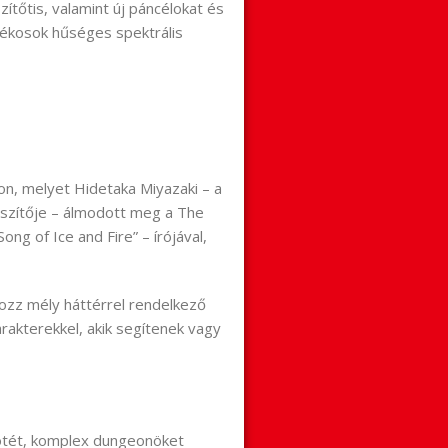
őtis, valamint új páncélokat és
tékosok hűséges spektrális
on, melyet Hidetaka Miyazaki – a
zítője – álmodott meg a The
ng of Ice and Fire” – írójával,
lkozz mély háttérrel rendelkező
arakterekkel, akik segítenek vagy
.
sötét, komplex dungeonöket