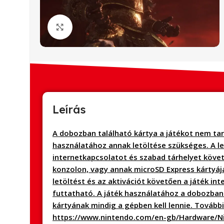
Click to enlarge
Leírás
A dobozban található kártya a játékot nem tar
használatához annak letöltése szükséges. A le
internetkapcsolatot és szabad tárhelyet köve
konzolon, vagy annak microSD Express kártyáj
letöltést és az aktivációt követően a játék int
futtatható. A játék használatához a dobozban
kártyának mindig a gépben kell lennie. Tovább
https://www.nintendo.com/en-gb/Hardware/Ni