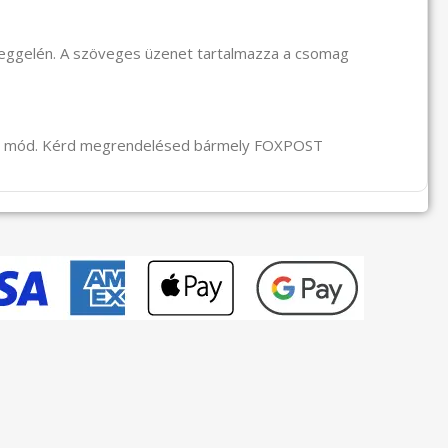
reggelén. A szöveges üzenet tartalmazza a csomag
li mód. Kérd megrendelésed bármely FOXPOST