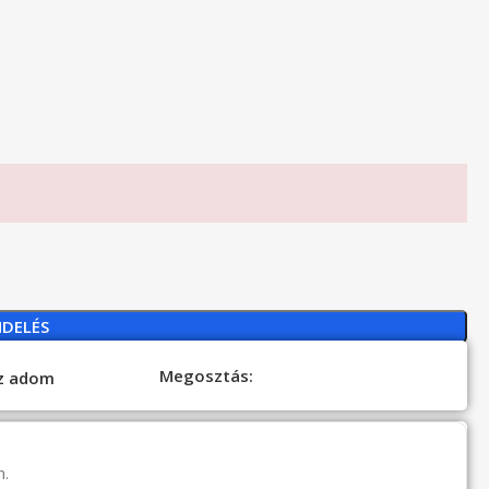
NDELÉS
Megosztás:
oz adom
n.