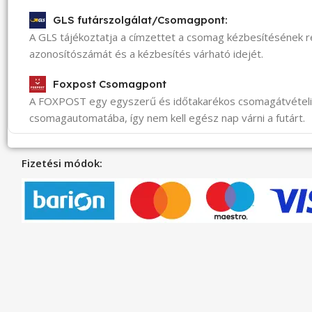
GLS futárszolgálat/Csomagpont:
A GLS tájékoztatja a címzettet a csomag kézbesítésének 
azonosítószámát és a kézbesítés várható idejét.
Foxpost Csomagpont
A FOXPOST egy egyszerű és időtakarékos csomagátvéte
csomagautomatába, így nem kell egész nap várni a futárt.
Fizetési módok: