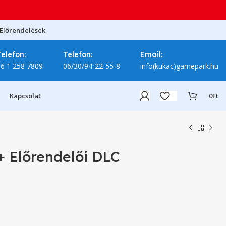
Előrendelések
Telefon:
Telefon:
Email:
06 1 258 7809
06/30/94-22-55-8
info(kukac)gamepark.hu
Kapcsolat
0
Ft
+ Előrendelői DLC