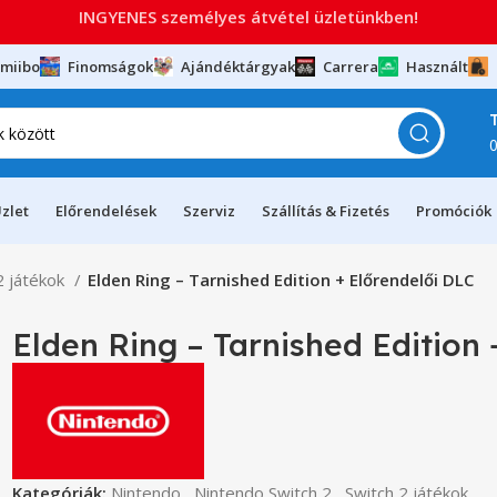
INGYENES személyes átvétel üzletünkben!
miibo
Finomságok
Ajándéktárgyak
Carrera
Használt
zlet
Előrendelések
Szerviz
Szállítás & Fizetés
Promóciók
2 játékok
Elden Ring – Tarnished Edition + Előrendelői DLC
Elden Ring – Tarnished Edition 
Kategóriák:
Nintendo
,
Nintendo Switch 2
,
Switch 2 játékok