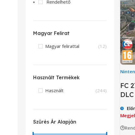
Rendelhető
Magyar Felirat
Magyar felirattal
(12)
Ninte
Használt Termékek
FC 2
Használt
(244)
DLC
Elő
Megjel
Szűrés Ár Alapján
🕒Rend