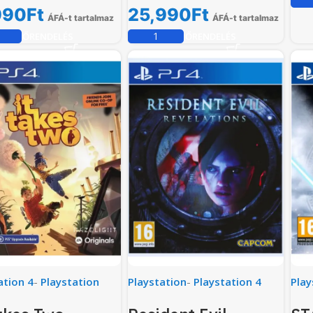
990
Ft
25,990
Ft
ÁFÁ-t tartalmaz
ÁFÁ-t tartalmaz
ELŐRENDELÉS
ELŐRENDELÉS
ation 4
-
Playstation
Playstation
-
Playstation 4
Play