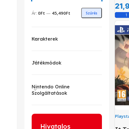
21,
Ár:
0Ft
—
45,490Ft
Szűrés
Karakterek
Játékmódok
Nintendo Online
Szolgáltatások
Playst
Hivatalos