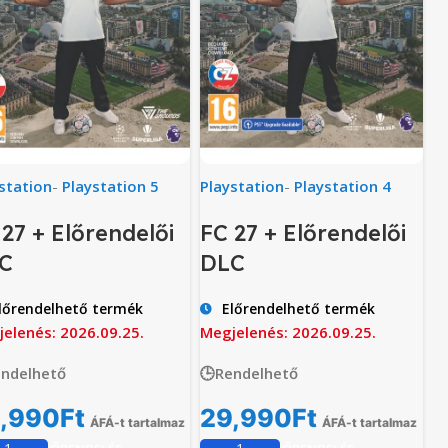
station
-
Playstation 5
Playstation
-
Playstation 4
 27 + Előrendelői
FC 27 + Előrendelői
C
DLC
lőrendelhető termék
Előrendelhető termék
elenés: 2026.09.25.
Megjelenés: 2026.09.25.
endelhető
🕒Rendelhető
,990
Ft
29,990
Ft
ÁFÁ-t tartalmaz
ÁFÁ-t tartalmaz