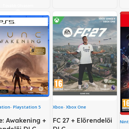
Tovább Olvasom
ation
-
Playstation 5
Xbox
-
Xbox One
: Awakening +
FC 27 + Előrendelői
Nin
endelői DLC
DLC