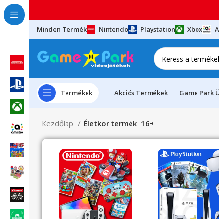
Minden Termék
Nintendo
Playstation
Xbox
A
Termékek
Akciós Termékek
Game Park Ü
Kezdőlap
Életkor termék
16+