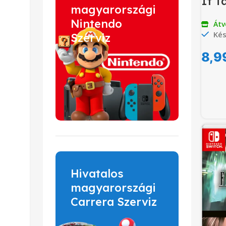
It T
magyarországi
Nintendo
Átv
Kés
Szerviz
8,9
Hivatalos
magyarországi
Carrera Szerviz