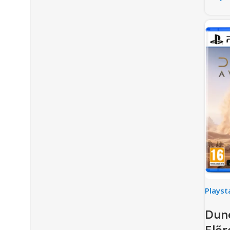
Playst
Dune
Előr