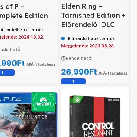
Elden Ring –
s of P –
Tarnished Edition +
mplete Edition
Előrendelői DLC
lőrendelhető termék
elenés: 2026.10.02.
Előrendelhető termék
Megjelenés: 2026.08.28.
endelhető
🕒Rendelhető
,990
Ft
ÁFÁ-t tartalmaz
26,990
Ft
ELŐRENDELÉS
ÁFÁ-t tartalmaz
ELŐRENDELÉS