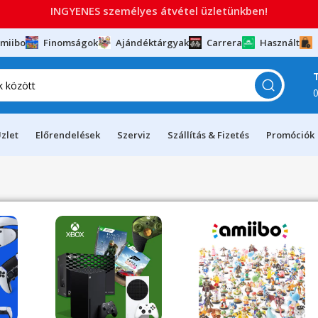
INGYENES személyes átvétel üzletünkben!
miibo
Finomságok
Ajándéktárgyak
Carrera
Használt
zlet
Előrendelések
Szerviz
Szállítás & Fizetés
Promóciók