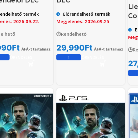
Lie
rendelhető termék
Előrendelhető termék
Co
enés: 2026.09.22.
Megjelenés: 2026.09.25.
E
elhető
🕒Rendelhető
Megj
990
Ft
29,990
Ft
🕒R
ÁFÁ-t tartalmaz
ÁFÁ-t tartalmaz
ELŐRENDELÉS
ELŐRENDELÉS
27