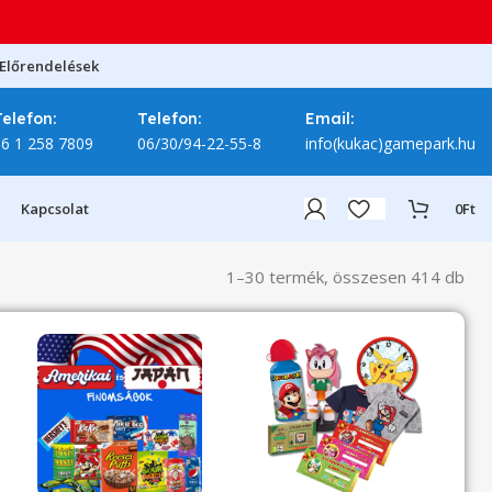
Előrendelések
Telefon:
Telefon:
Email:
06 1 258 7809
06/30/94-22-55-8
info(kukac)gamepark.hu
Kapcsolat
0
Ft
1–30 termék, összesen 414 db