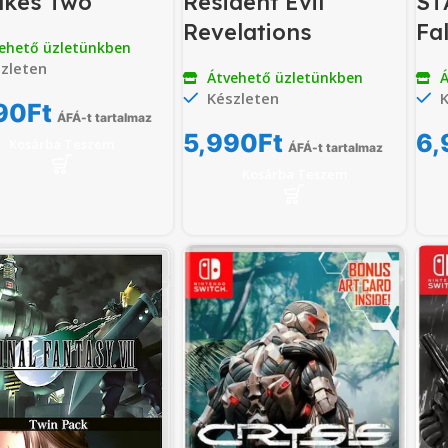
akes Two
Resident Evil
ST
Revelations
Fa
ehető üzletünkben
zleten
Átvehető üzletünkben
Á
Készleten
K
90
Ft
ÁFÁ-t tartalmaz
5,990
Ft
6,
Kosárba Teszem
ÁFÁ-t tartalmaz
Kosárba Teszem