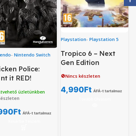
Playstation
-
Playstation 5
Tropico 6 – Next
tendo
-
Nintendo Switch
Gen Edition
icken Police:
🚫Nincs készleten
nt it RED!
4,990
Ft
ÁFÁ-t tartalmaz
tvehető üzletünkben
észleten
Tovább Olvasom
990
Ft
ÁFÁ-t tartalmaz
Kosárba Teszem