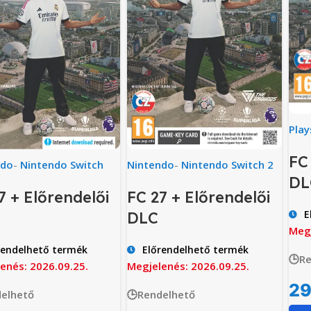
Play
FC
ndo
-
Nintendo Switch
Nintendo
-
Nintendo Switch 2
DL
7 + Előrendelői
FC 27 + Előrendelői
E
DLC
Megj
rendelhető termék
Előrendelhető termék
🕒R
enés: 2026.09.25.
Megjelenés: 2026.09.25.
29
elhető
🕒Rendelhető