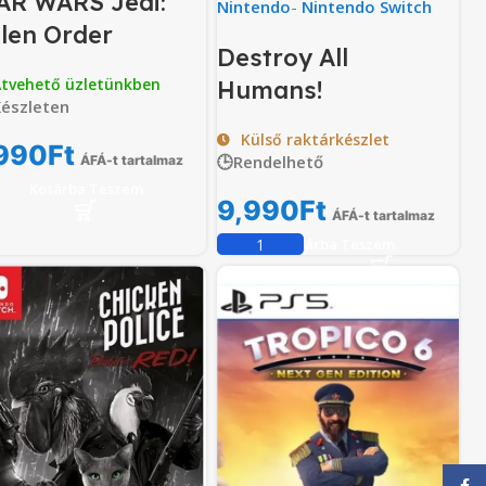
AR WARS Jedi:
Nintendo
-
Nintendo Switch
llen Order
Destroy All
tvehető üzletünkben
Humans!
észleten
Külső raktárkészlet
990
Ft
🕒Rendelhető
ÁFÁ-t tartalmaz
Kosárba Teszem
9,990
Ft
ÁFÁ-t tartalmaz
Kosárba Teszem
Face