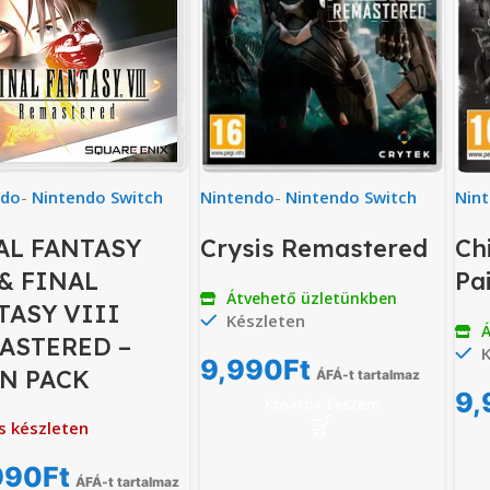
ndo
-
Nintendo Switch
Nintendo
-
Nintendo Switch
Nin
AL FANTASY
Crysis Remastered
Ch
 & FINAL
Pai
Átvehető üzletünkben
TASY VIII
Készleten
Á
ASTERED –
K
9,990
Ft
N PACK
ÁFÁ-t tartalmaz
9,
Kosárba Teszem
s készleten
990
Ft
ÁFÁ-t tartalmaz