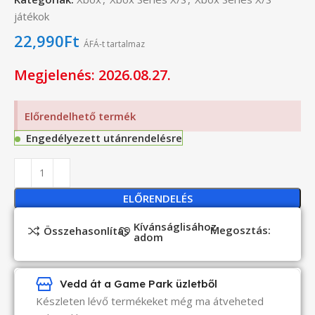
játékok
22,990
Ft
ÁFÁ-t tartalmaz
Megjelenés: 2026.08.27.
Előrendelhető termék
Engedélyezett utánrendelésre
ELŐRENDELÉS
Kívánságlisához
Megosztás:
Összehasonlítás
adom
Vedd át a Game Park üzletből
Készleten lévő termékeket még ma átveheted