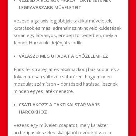
LEGRAVASZABB MŰVELETEIT
Vezesd a galaxis legjobbjait taktikai műveletek,
kutatások és más, adrenalinszint-növelő küldetések
során egy látványos, eredeti történetben, mely a
Klónok Harcának idejénjátszódik.
VÁLASZD MEG UTADAT A GYŐZELEMHEZ
Építs fel stratégiát és alkalmazkodj bázisodon és a
folyamatosan változó csatatéren, hogy minden
mozdulat számítson – döntéseid hatással lesznek
minden egyes játékmenetre.
CSATLAKOZZ A TAKTIKAI STAR WARS
HARCOKHOZ
Vezess egy műveleti csapatot, mely karakter-
archetípusok széles skálájából tevődik össze a