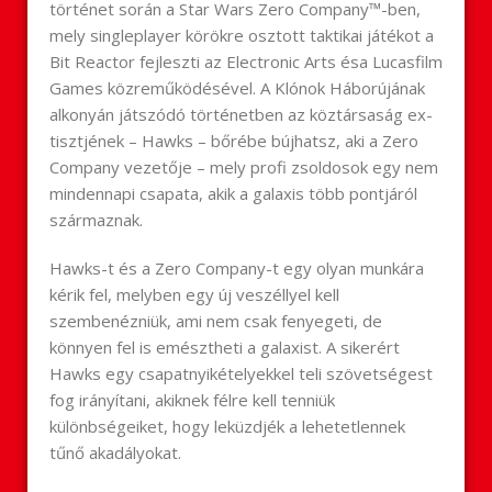
történet során a Star Wars Zero Company™-ben,
mely singleplayer körökre osztott taktikai játékot a
Bit Reactor fejleszti az Electronic Arts ésa Lucasfilm
Games közreműködésével. A Klónok Háborújának
alkonyán játszódó történetben az köztársaság ex-
tisztjének – Hawks – bőrébe bújhatsz, aki a Zero
Company vezetője – mely profi zsoldosok egy nem
mindennapi csapata, akik a galaxis több pontjáról
származnak.
Hawks-t és a Zero Company-t egy olyan munkára
kérik fel, melyben egy új veszéllyel kell
szembenézniük, ami nem csak fenyegeti, de
könnyen fel is emésztheti a galaxist. A sikerért
Hawks egy csapatnyikételyekkel teli szövetségest
fog irányítani, akiknek félre kell tenniük
különbségeiket, hogy leküzdjék a lehetetlennek
tűnő akadályokat.