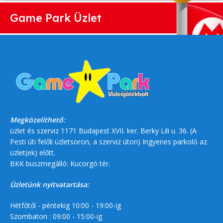
Game Park Üzlet
Megközelíthető:
üzlet és szerviz 1171 Budapest XVII. ker. Berky Lili u. 36. (A
Pesti úti felőli üzletsoron, a szerviz úton) Ingyenes parkoló az
üzlet(ek) előtt.
BKK buszmegálló: Kucorgó tér.
Üzletünk nyitvatartása:
Hétfőtől - péntekig 10:00 - 19:00-ig
Szombaton : 09:00 - 15:00-ig