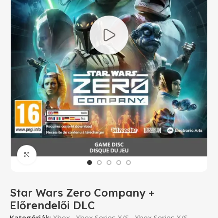
Click to enlarge
Star Wars Zero Company +
Előrendelői DLC
Kategóriák:
Xbox
,
Xbox Series X/S
,
Xbox Series X/S