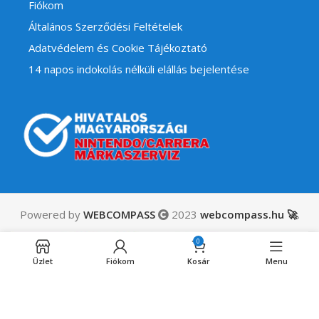
Fiókom
Általános Szerződési Feltételek
Adatvédelem és Cookie Tájékoztató
14 napos indokolás nélküli elállás bejelentése
Powered by
WEBCOMPASS
2023
webcompass.hu 🚀
.
Star Wars
22,990
Ft
Zero
0
Engedélyezett
Company +
ÁFÁ-t
utánrendelésre
Előrendelői
Üzlet
Fiókom
Kosár
Menu
tartalmaz
DLC