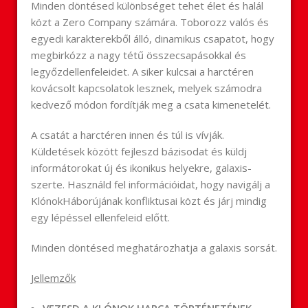
Minden döntésed különbséget tehet élet és halál
közt a Zero Company számára. Toborozz valós és
egyedi karakterekből álló, dinamikus csapatot, hogy
megbirkózz a nagy tétű összecsapásokkal és
legyőzdellenfeleidet. A siker kulcsai a harctéren
kovácsolt kapcsolatok lesznek, melyek számodra
kedvező módon fordítják meg a csata kimenetelét.
A csatát a harctéren innen és túl is vívják.
Küldetések között fejleszd bázisodat és küldj
informátorokat új és ikonikus helyekre, galaxis-
szerte. Használd fel információidat, hogy navigálj a
KlónokHáborújának konfliktusai közt és járj mindig
egy lépéssel ellenfeleid előtt.
Minden döntésed meghatározhatja a galaxis sorsát.
Jellemzők
VEZESD A KLÓNOK HARCA TÖRTÉNETÉNEK