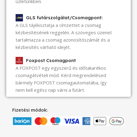
üzletünkben.
GLS futárszolgálat/Csomagpont:
A GLS tájékoztatja a címzettet a csomag
kézbesítésének reggelén. A szöveges üzenet
tartalmazza a csomag azonosítószámát és a
kézbesítés várható idejét.
Foxpost Csomagpont
A FOXPOST egy egyszerű és időtakarékos
csomagátvételi mód. Kérd megrendelésed
bármely FOXPOST csomagautomatába, így
nem kell egész nap várni a futárt.
Fizetési módok: