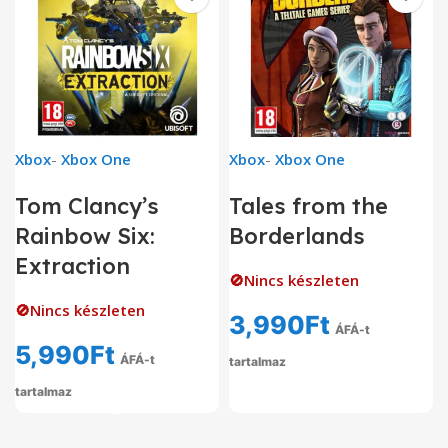
Xbox
-
Xbox One
Xbox
-
Xbox One
Tom Clancy’s
Tales from the
Rainbow Six:
Borderlands
Extraction
🚫Nincs készleten
🚫Nincs készleten
3,990
Ft
ÁFÁ-t
5,990
Ft
ÁFÁ-t
tartalmaz
tartalmaz