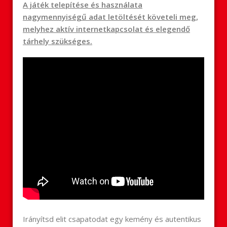
A játék telepítése és használata
nagymennyiségű adat letöltését követeli meg,
melyhez aktív internetkapcsolat és elegendő
tárhely szükséges.
Irányítsd elit csapatodat egy kemény és autentikus