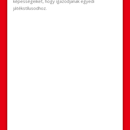
képességeiket, hogy igazodjanak egyedi
játékstílusodhoz.