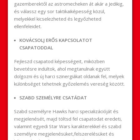
gazemberektől az astromecheken át akár a Jedikig,
és válassz egy sor taktikaiképesség közül,
melyekkel kicselezheted és legyőzheted
ellenfeleidet.
KOVÁCSOLJ ERŐS KAPCSOLATOT
CSAPATODDAL
Fejleszd csapatod képességeit, miközben
bevetésre indultok, ahol megtanulnak együtt
dolgozni és új harci szinergiákat oldanak fel, melyek
különbséget tehetnek győzelemés vereség között.
SZABD SZEMÉLYRE CSATÁDAT
Szabd személyre Hawks harci specializációját és
megjelenését, majd töltsd fel csapatodat eredeti,
valamint egyedi Star Wars karakterekkel és szabd
személyre megjelenésüket,felszerelésüket és