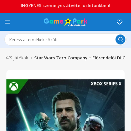
INGYENES személyes átvétel üzletünkben!
es X/S játékok
Star Wars Zero Company + Előrendelői DLC