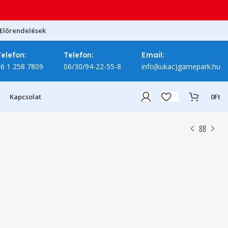
Előrendelések
Telefon:
Telefon:
Email:
06 1 258 7809
06/30/94-22-55-8
info(kukac)gamepark.hu
Kapcsolat
0
Ft