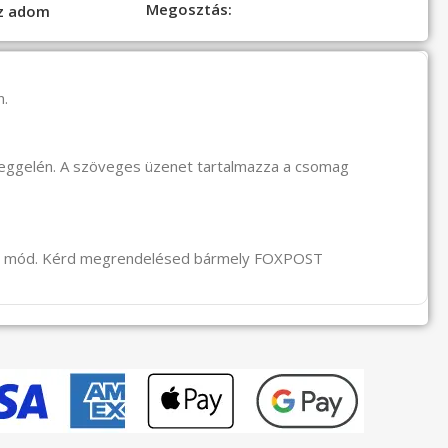
Megosztás:
oz adom
n.
reggelén. A szöveges üzenet tartalmazza a csomag
li mód. Kérd megrendelésed bármely FOXPOST