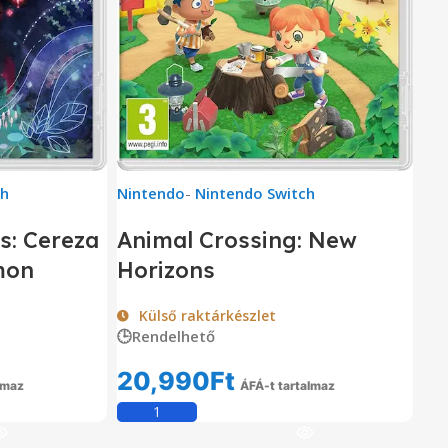
ch
Nintendo
-
Nintendo Switch
s: Cereza
Animal Crossing: New
mon
Horizons
Külső raktárkészlet
🕒Rendelhető
20,990
Ft
lmaz
ÁFÁ-t tartalmaz
em
Kosárba Teszem