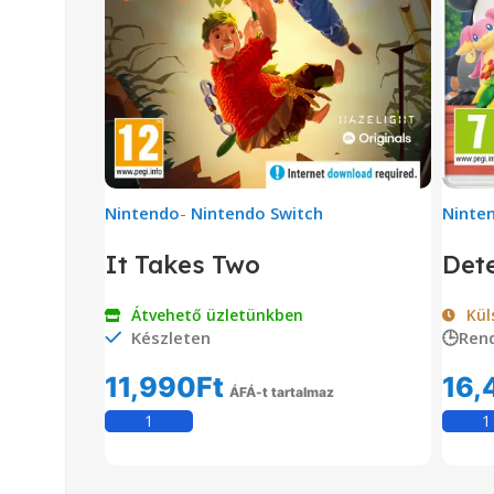
Nintendo
-
Nintendo Switch
Ninte
It Takes Two
Dete
Átvehető üzletünkben
Kül
Készleten
🕒Ren
11,990
Ft
16,
ÁFÁ-t tartalmaz
Kosárba Teszem