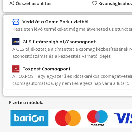
Összehasonlítás
Kívánságlisáh
Vedd át a Game Park üzletből
Készleten lévő termékeket még ma átveheted üzletünkbe
GLS futárszolgálat/Csomagpont:
A GLS tájékoztatja a címzettet a csomag kézbesítésének 
azonosítószámát és a kézbesítés várható idejét.
Foxpost Csomagpont
A FOXPOST egy egyszerű és időtakarékos csomagátvéte
csomagautomatába, így nem kell egész nap várni a futárt.
Fizetési módok: