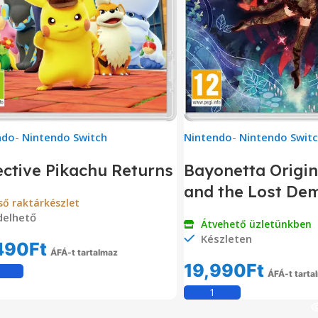
ndo
-
Nintendo Switch
Nintendo
-
Nintendo Swit
ctive Pikachu Returns
Bayonetta Origin
and the Lost De
ső raktárkészlet
delhető
Átvehető üzletünkben
Készleten
490
Ft
ÁFÁ-t tartalmaz
19,990
Ft
Kosárba Teszem
ÁFÁ-t tarta
Kosárba Tesz