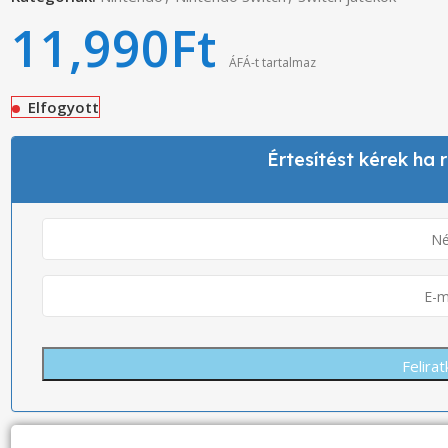
11,990
Ft
ÁFÁ-t tartalmaz
Elfogyott
Értesítést kérek ha