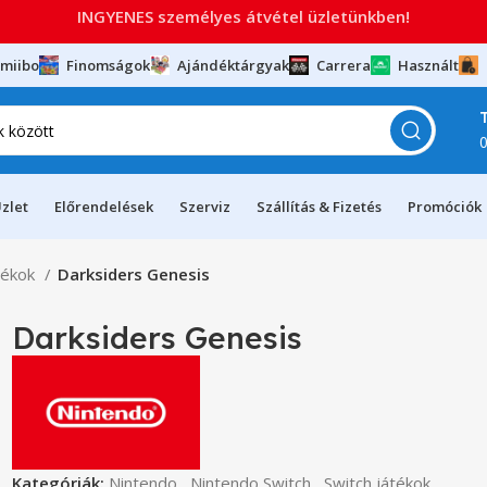
INGYENES személyes átvétel üzletünkben!
miibo
Finomságok
Ajándéktárgyak
Carrera
Használt
zlet
Előrendelések
Szerviz
Szállítás & Fizetés
Promóciók
tékok
Darksiders Genesis
Darksiders Genesis
Kategóriák:
Nintendo
,
Nintendo Switch
,
Switch játékok