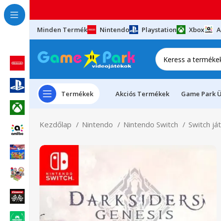
Minden Termék
Nintendo
Playstation
Xbox
A
Termékek
Akciós Termékek
Game Park Ü
Kezdőlap
Nintendo
Nintendo Switch
Switch já