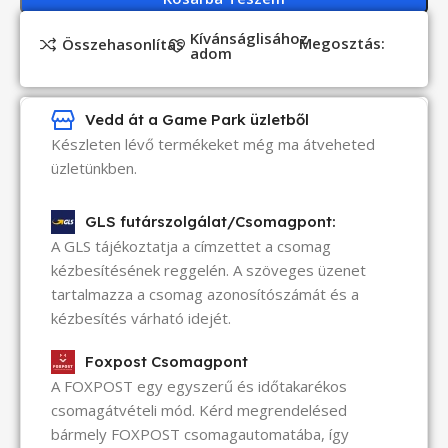
Kívánságlisához
Megosztás:
Összehasonlítás
adom
Vedd át a Game Park üzletből
Készleten lévő termékeket még ma átveheted
üzletünkben.
GLS futárszolgálat/Csomagpont:
A GLS tájékoztatja a címzettet a csomag
kézbesítésének reggelén. A szöveges üzenet
tartalmazza a csomag azonosítószámát és a
kézbesítés várható idejét.
Foxpost Csomagpont
A FOXPOST egy egyszerű és időtakarékos
csomagátvételi mód. Kérd megrendelésed
bármely FOXPOST csomagautomatába, így