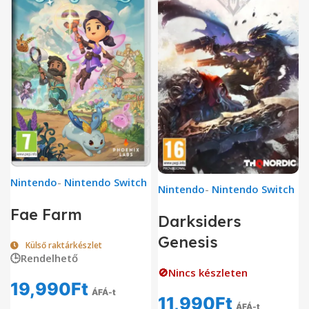
Nintendo
-
Nintendo Switch
Nintendo
-
Nintendo Switch
Fae Farm
Darksiders
Genesis
Külső raktárkészlet
🕒Rendelhető
🚫Nincs készleten
19,990
Ft
ÁFÁ-t
11,990
Ft
ÁFÁ-t