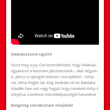
Kalandozzatok együtt!
Oszd meg a Joy-Con kontrollereket, hogy lokálisan,
ugyanazon a konzolon játszhassatok – akár négyen
is. Játssz a rajongók kedvenc szereplőivel – Kirby-
vel, Meta Knight-tal, King Dedede-vel és Bandana
Waddle Dee-vel, vagy hagyd, hogy mindenki Kirby-t
irányítsa, a kedvenc másolóképességét használva!
Rengeteg szórakoztató minijáték!