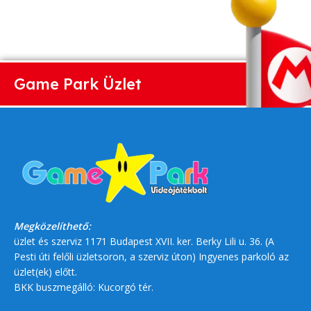
Game Park Üzlet
Megközelíthető:
üzlet és szerviz 1171 Budapest XVII. ker. Berky Lili u. 36. (A
Pesti úti felőli üzletsoron, a szerviz úton) Ingyenes parkoló az
üzlet(ek) előtt.
BKK buszmegálló: Kucorgó tér.