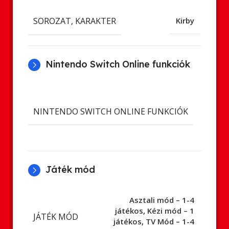
SOROZAT, KARAKTER
Kirby
Nintendo Switch Online funkciók
Cl
ment
NINTENDO SWITCH ONLINE FUNKCIÓK
Onl
já
Játék mód
Asztali mód – 1-4
játékos
,
Kézi mód – 1
JÁTÉK MÓD
játékos
,
TV Mód – 1-4