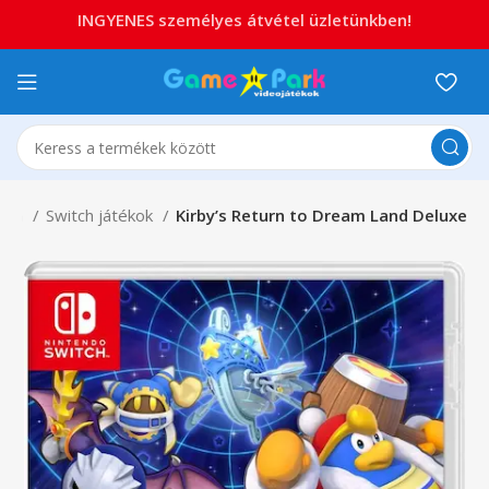
INGYENES személyes átvétel üzletünkben!
itch
Switch játékok
Kirby’s Return to Dream Land Deluxe