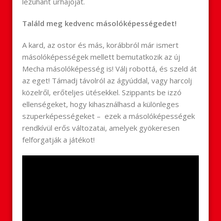
lezuhant űrhajóját.
Találd meg kedvenc másolóképességedet!
A kard, az ostor és más, korábbról már ismert
másolóképességek mellett bemutatkozik az új
Mecha másolóképesség is! Válj robottá, és szeld át
az eget! Támadj távolról az ágyúddal, vagy harcolj
közelről, erőteljes ütésekkel. Szippants be izzó
ellenségeket, hogy kihasználhasd a különleges
szuperképességeket – ezek a másolóképességek
rendkívül erős változatai, amelyek gyökeresen
felforgatják a játékot!