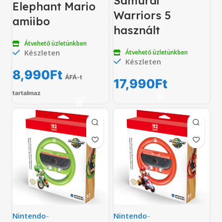
Samurai
Elephant Mario
Warriors 5
amiibo
használt
Átvehető üzletünkben
Készleten
Átvehető üzletünkben
Készleten
8,990
Ft
ÁFÁ-t
17,990
Ft
tartalmaz
Nintendo
-
Nintendo
-