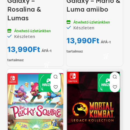
Galaxy –
Galaxy – Mario &
Rosalina &
Luma amiibo
Lumas
Átvehető üzletünkben
Készleten
Átvehető üzletünkben
Készleten
13,990
Ft
ÁFÁ-t
13,990
Ft
ÁFÁ-t
tartalmaz
tartalmaz