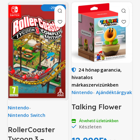
-29%
24 hónap
garancia,
hivatalos
márkaszervizünkben
Nintendo
-
Ajándéktárgyak
Talking Flower
Nintendo
-
Nintendo Switch
Átvehető üzletünkben
Készleten
RollerCoaster
Tycoon 3 –