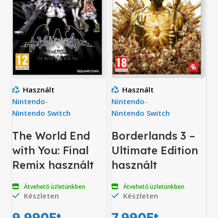
Használt
Használt
Nintendo
-
Nintendo
-
Nintendo Switch
Nintendo Switch
The World End
Borderlands 3 –
with You: Final
Ultimate Edition
Remix használt
használt
Átvehető üzletünkben
Átvehető üzletünkben
Készleten
Készleten
9,990
Ft
7,990
Ft