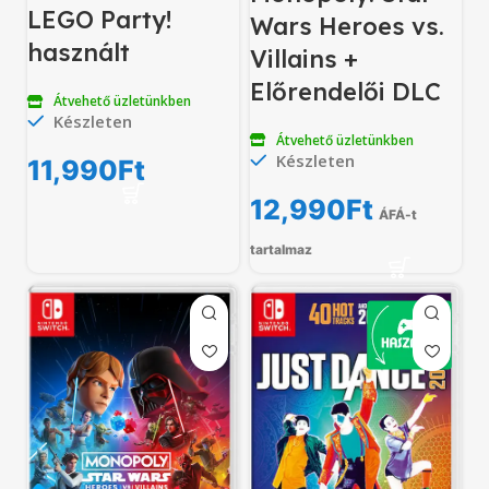
LEGO Party!
Wars Heroes vs.
használt
Villains +
Előrendelői DLC
Átvehető üzletünkben
Készleten
Átvehető üzletünkben
Készleten
11,990
Ft
12,990
Ft
ÁFÁ-t
tartalmaz