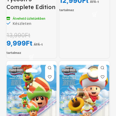
12,990
Ft
ÁFÁ-t
Complete Edition
tartalmaz
Átvehető üzletünkben
Készleten
13,990
Ft
9,999
Ft
ÁFÁ-t
tartalmaz