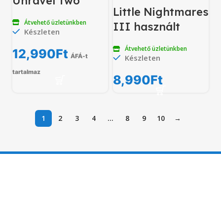
Unravel Two
Little Nightmares
Átvehető üzletünkben
III használt
Készleten
Átvehető üzletünkben
12,990
Ft
ÁFÁ-t
Készleten
tartalmaz
8,990
Ft
1
2
3
4
…
8
9
10
→