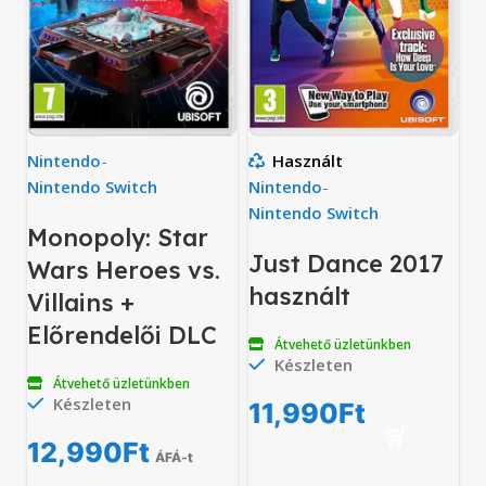
Nintendo
-
Használt
Nintendo Switch
Nintendo
-
Nintendo Switch
Monopoly: Star
Just Dance 2017
Wars Heroes vs.
használt
Villains +
Előrendelői DLC
Átvehető üzletünkben
Készleten
Átvehető üzletünkben
Készleten
11,990
Ft
12,990
Ft
ÁFÁ-t