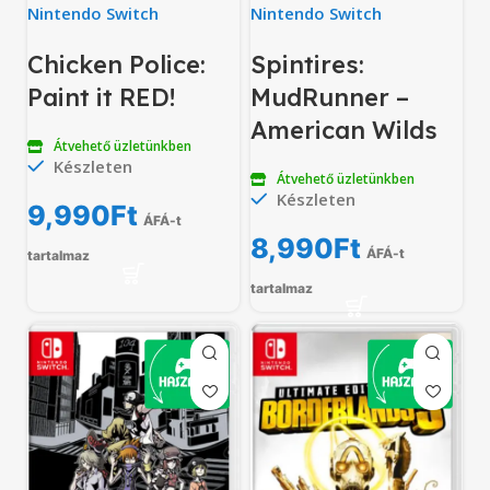
Nintendo Switch
Nintendo Switch
Chicken Police:
Spintires:
Paint it RED!
MudRunner –
American Wilds
Átvehető üzletünkben
Készleten
Átvehető üzletünkben
Készleten
9,990
Ft
ÁFÁ-t
8,990
Ft
ÁFÁ-t
tartalmaz
tartalmaz