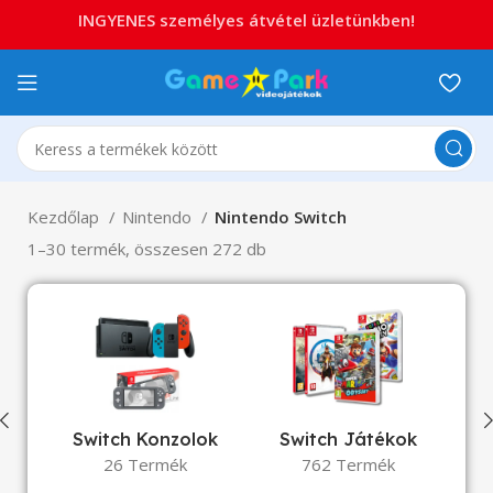
INGYENES személyes átvétel üzletünkben!
Kezdőlap
Nintendo
Nintendo Switch
1–30 termék, összesen 272 db
Switch Konzolok
Switch Játékok
Sw
26 Termék
762 Termék