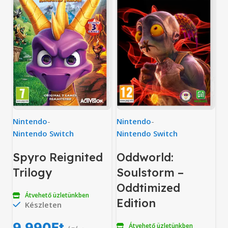
Nintendo
-
Nintendo
-
Nintendo Switch
Nintendo Switch
Spyro Reignited
Oddworld:
Trilogy
Soulstorm –
Oddtimized
Átvehető üzletünkben
Edition
Készleten
9,990
Ft
Átvehető üzletünkben