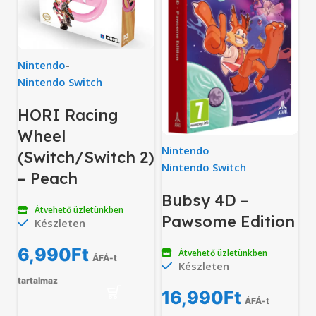
Nintendo
-
Nintendo Switch
HORI Racing
Wheel
Nintendo
-
(Switch/Switch 2)
Nintendo Switch
– Peach
Bubsy 4D –
Átvehető üzletünkben
Pawsome Edition
Készleten
6,990
Ft
Átvehető üzletünkben
ÁFÁ-t
Készleten
tartalmaz
16,990
Ft
ÁFÁ-t