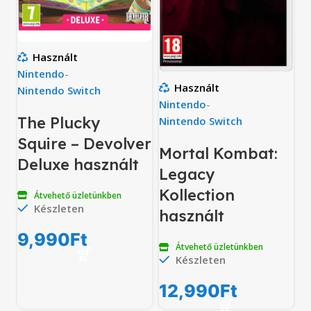
Használt
Nintendo
-
Használt
Nintendo Switch
Nintendo
-
The Plucky
Nintendo Switch
Squire – Devolver
Mortal Kombat:
Deluxe használt
Legacy
Kollection
Átvehető üzletünkben
Készleten
használt
9,990
Ft
Átvehető üzletünkben
Készleten
12,990
Ft