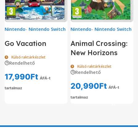
Nintendo
-
Nintendo Switch
Nintendo
-
Nintendo Switch
Go Vacation
Animal Crossing:
New Horizons
Külső raktárkészlet
🕒Rendelhető
Külső raktárkészlet
🕒Rendelhető
17,990
Ft
ÁFÁ-t
20,990
Ft
ÁFÁ-t
tartalmaz
tartalmaz