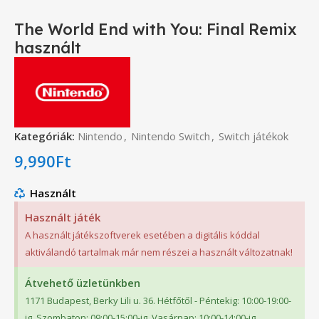
The World End with You: Final Remix
használt
Kategóriák:
Nintendo
,
Nintendo Switch
,
Switch játékok
9,990
Ft
Használt
Használt játék
A használt játékszoftverek esetében a digitális kóddal
aktiválandó tartalmak már nem részei a használt változatnak!
Átvehető üzletünkben
1171 Budapest, Berky Lili u. 36. Hétfőtől - Péntekig: 10:00-19:00-
ig. Szombaton: 09:00-15:00-ig. Vasárnap: 10:00-14:00-ig.