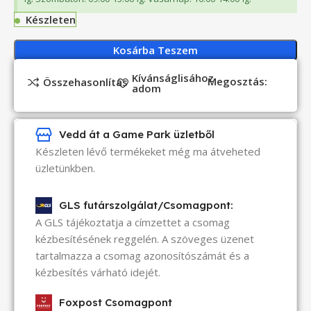
Készleten
Kosárba Teszem
Kívánságlisához
Megosztás:
Összehasonlítás
adom
Vedd át a Game Park üzletből
Készleten lévő termékeket még ma átveheted
üzletünkben.
GLS futárszolgálat/Csomagpont:
A GLS tájékoztatja a címzettet a csomag
kézbesítésének reggelén. A szöveges üzenet
tartalmazza a csomag azonosítószámát és a
kézbesítés várható idejét.
Foxpost Csomagpont