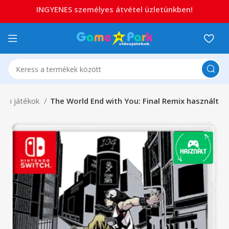
INGYENES személyes átvétel üzletünkben!
itch játékok
The World End with You: Final Remix használt