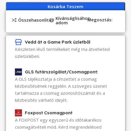
Kosárba Teszem
Kívánságlisához
Megosztás:
Összehasonlítás
adom
Vedd át a Game Park üzletből
Készleten lévő termékeket még ma átveheted
üzletünkben.
GLS futárszolgálat/Csomagpont:
A GLS tájékoztatja a címzettet a csomag
kézbesítésének reggelén. A szöveges üzenet
tartalmazza a csomag azonosítószámát és a
kézbesítés várható idejét.
Foxpost Csomagpont
A FOXPOST egy egyszerű és időtakarékos
csomagátvételi mód. Kérd megrendelésed