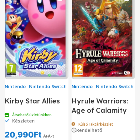
Nintendo
-
Nintendo Switch
Nintendo
-
Nintendo Switch
Hyrule Warriors:
Kirby Star Allies
Age of Calamity
Átvehető üzletünkben
Készleten
Külső raktárkészlet
🕒Rendelhető
20,990
Ft
ÁFÁ-t