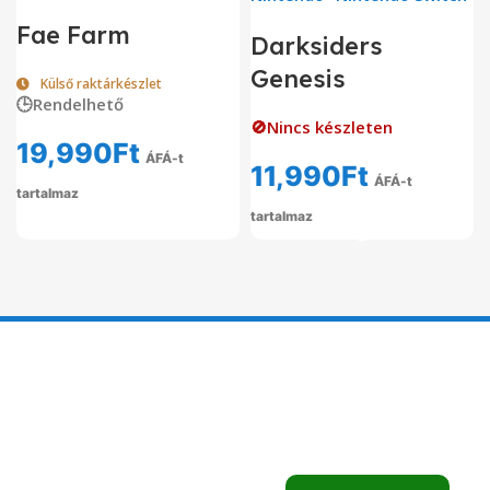
Fae Farm
Darksiders
Genesis
Külső raktárkészlet
🕒Rendelhető
🚫Nincs készleten
19,990
Ft
ÁFÁ-t
11,990
Ft
ÁFÁ-t
tartalmaz
tartalmaz