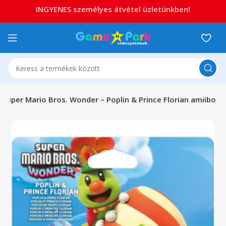
INGYENES személyes átvétel üzletünkben!
Super Mario Bros. Wonder – Poplin & Prince Florian amiibo