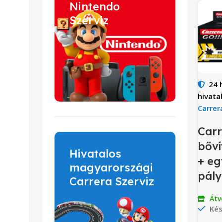
Nintendo
Szerviz
24 
hivata
Carrer
Carr
bőví
Hivatalos
+ eg
magyarországi
pály
Carrera Szerviz
Átv
Kés