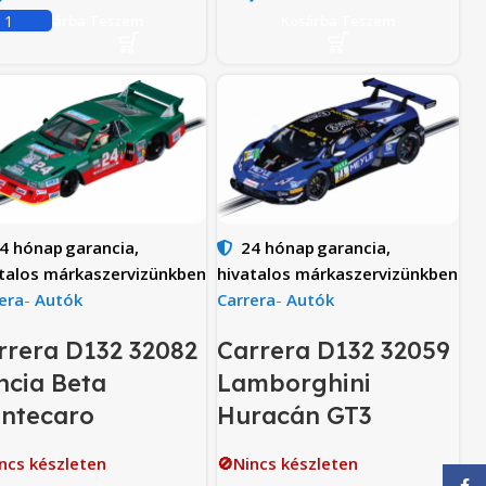
Kosárba Teszem
Kosárba Teszem
4 hónap
garancia,
24 hónap
garancia,
talos márkaszervizünkben
hivatalos márkaszervizünkben
era
-
Autók
Carrera
-
Autók
rrera D132 32082
Carrera D132 32059
ncia Beta
Lamborghini
ntecaro
Huracán GT3
ncs készleten
🚫Nincs készleten
Face