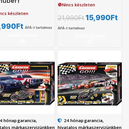
hubert
🚫Nincs készleten
ncs készleten
15,990
Ft
21,990
Ft
,990
Ft
ÁFÁ-t tartalmaz
ÁFÁ-t tartalmaz
Tovább Olvasom
Tovább Olvasom
4 hónap
garancia,
24 hónap
garancia,
talos márkaszervizünkben
hivatalos márkaszervizünkben