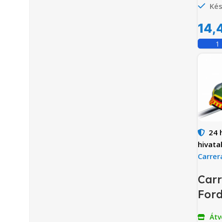
Kés
14,
24 
hivata
Carrer
Carr
For
Átv