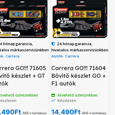
4 hónap
garancia,
24 hónap
garancia,
talos márkaszervizünkben
hivatalos márkaszervizünkben
ók
-
Carrera
Autók
-
Carrera
rrera GO!!! 71605
Carrera GO!!! 71604
vítő készlet + GT
Bővítő készlet GO +
tók
F1 autók
tvehető üzletünkben
Átvehető üzletünkben
észleten
Készleten
,490
Ft
14,490
Ft
ÁFÁ-t tartalmaz
ÁFÁ-t tartalmaz