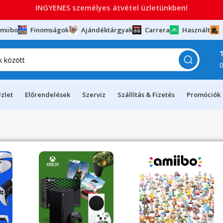
INGYENES személyes átvétel üzletünkben!
miibo
Finomságok
Ajándéktárgyak
Carrera
Használt
zlet
Előrendelések
Szerviz
Szállítás & Fizetés
Promóciók