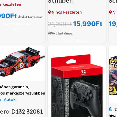
Schubert
Sc
s készleten
🚫Nincs készleten
🚫Ni
990
Ft
ÁFÁ-t tartalmaz
15,990
Ft
19
21,990
Ft
Tovább Olvasom
ÁFÁ-t tartalmaz
Tovább Olvasom
hónap
garancia,
los márkaszervizünkben
a
-
Autók
2
era D132 32081
hiva