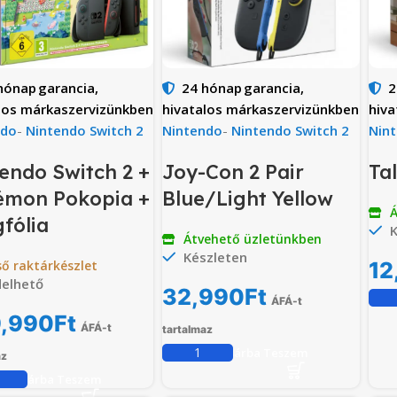
hónap
garancia,
24 hónap
garancia,
2
los márkaszervizünkben
hivatalos márkaszervizünkben
hiva
ndo
-
Nintendo Switch 2
Nintendo
-
Nintendo Switch 2
Nin
endo Switch 2 +
Joy-Con 2 Pair
Ta
émon Pokopia +
Blue/Light Yellow
Á
fólia
K
Átvehető üzletünkben
Készleten
ső raktárkészlet
12
elhető
32,990
Ft
ÁFÁ-t
,990
Ft
ÁFÁ-t
tartalmaz
Kosárba Teszem
az
Kosárba Teszem