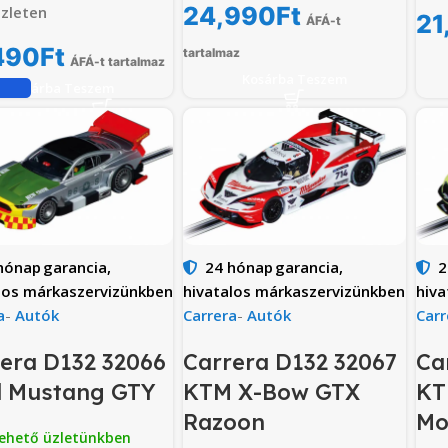
24,990
Ft
zleten
21
ÁFÁ-t
490
Ft
tartalmaz
ÁFÁ-t tartalmaz
Kosárba Teszem
Kosárba Teszem
hónap
garancia,
24 hónap
garancia,
2
los márkaszervizünkben
hivatalos márkaszervizünkben
hiva
a
-
Autók
Carrera
-
Autók
Carr
era D132 32066
Carrera D132 32067
Ca
d Mustang GTY
KTM X-Bow GTX
KT
Razoon
Mo
ehető üzletünkben