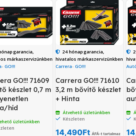
hónap
garancia,
24 hónap
garancia,
2
los márkaszervizünkben
hivatalos márkaszervizünkben
hiva
a
-
GO!!!
Carrera
-
GO!!!
Aut
era GO!!! 71609
Carrera GO!!! 71610
Ca
tő készlet 0,7 m
3,2 m bővítő készlet
bő
yenetlen
+ Hinta
au
a/híd
Átvehető üzletünkben
Á
Készleten
K
ehető üzletünkben
zleten
14,490
Ft
14
ÁFÁ-t tartalmaz