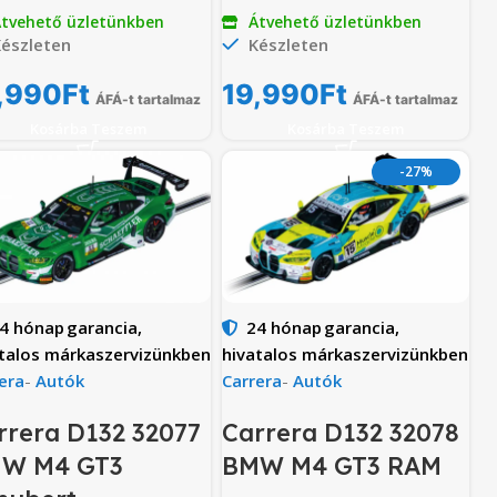
tvehető üzletünkben
Átvehető üzletünkben
észleten
Készleten
,990
Ft
19,990
Ft
ÁFÁ-t tartalmaz
ÁFÁ-t tartalmaz
Kosárba Teszem
Kosárba Teszem
-27%
4 hónap
garancia,
24 hónap
garancia,
talos márkaszervizünkben
hivatalos márkaszervizünkben
era
-
Autók
Carrera
-
Autók
rrera D132 32077
Carrera D132 32078
W M4 GT3
BMW M4 GT3 RAM