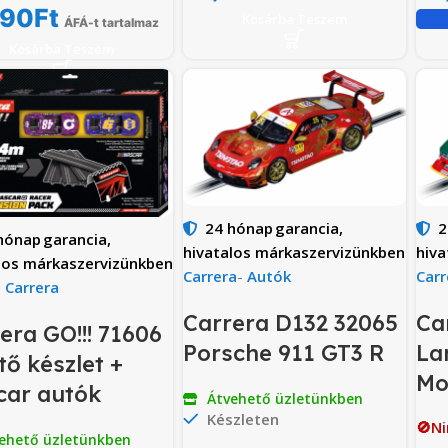
490
Ft
Kosárba Teszem
ÁFÁ-t tartalmaz
Kosárba Teszem
24 hónap
garancia,
2
hónap
garancia,
hivatalos márkaszervizünkben
hiva
los márkaszervizünkben
Carrera
-
Autók
Carr
-
Carrera
Carrera D132 32065
Ca
era GO!!! 71606
Porsche 911 GT3 R
La
tő készlet +
Mo
car autók
Átvehető üzletünkben
Készleten
🚫Ni
ehető üzletünkben