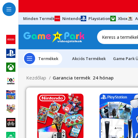
Minden Termék
Nintendo
Playstation
Xbox
A
Termékek
Akciós Termékek
Game Park Ü
Kezdőlap
Garancia termék
24 hónap