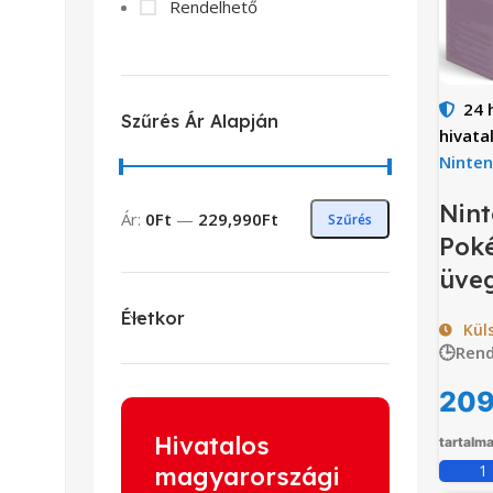
Rendelhető
24 
Szűrés Ár Alapján
hivata
Ninte
Nint
Ár:
0Ft
—
229,990Ft
Szűrés
Pok
üveg
Életkor
Kül
🕒Rend
209
Hivatalos
tartalm
magyarországi