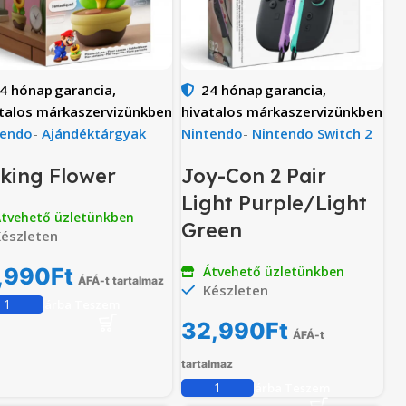
4 hónap
garancia,
24 hónap
garancia,
talos márkaszervizünkben
hivatalos márkaszervizünkben
tendo
-
Ajándéktárgyak
Nintendo
-
Nintendo Switch 2
lking Flower
Joy-Con 2 Pair
Light Purple/Light
tvehető üzletünkben
Green
észleten
,990
Ft
Átvehető üzletünkben
ÁFÁ-t tartalmaz
Készleten
Kosárba Teszem
32,990
Ft
ÁFÁ-t
tartalmaz
Kosárba Teszem