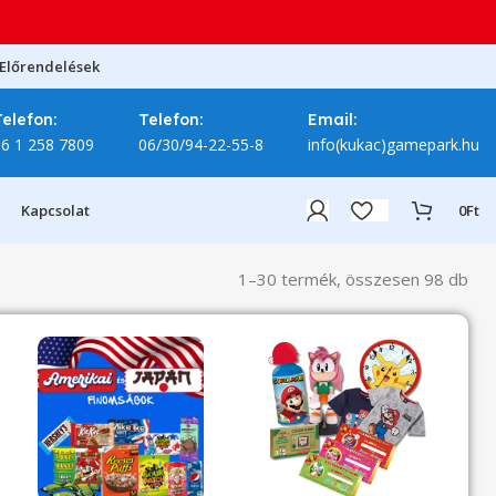
Előrendelések
Telefon:
Telefon:
Email:
06 1 258 7809
06/30/94-22-55-8
info(kukac)gamepark.hu
Kapcsolat
0
Ft
1–30 termék, összesen 98 db