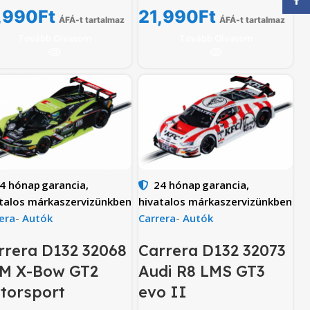
,990
Ft
21,990
Ft
ÁFÁ-t tartalmaz
ÁFÁ-t tartalmaz
Tovább Olvasom
Tovább Olvasom
4 hónap
garancia,
24 hónap
garancia,
talos márkaszervizünkben
hivatalos márkaszervizünkben
era
-
Autók
Carrera
-
Autók
rrera D132 32068
Carrera D132 32073
M X-Bow GT2
Audi R8 LMS GT3
torsport
evo II