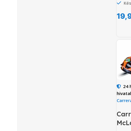
Kés
19,
24 
hivata
Carrer
Carr
McL