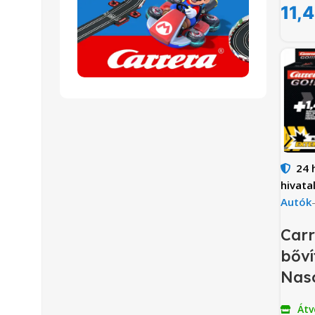
11,
24 
hivata
Autók
Carr
bőví
Nas
Átv