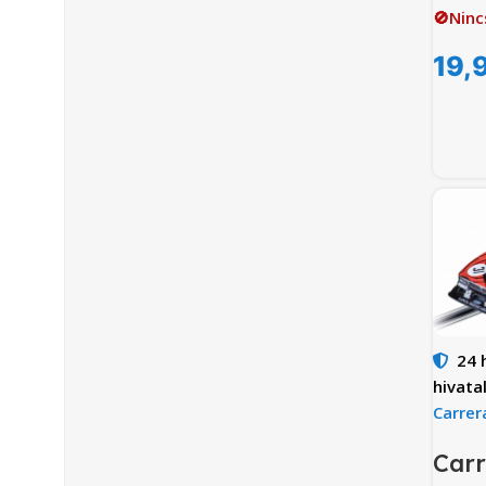
🚫Ninc
19,
24 
hivata
Carrer
Carr