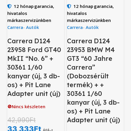
12 hónap
garancia,
12 hónap
garancia,
hivatalos
hivatalos
márkaszervizünkben
márkaszervizünkben
Carrera
-
Autók
Carrera
-
Autók
Carrera D124
Carrera D124
23958 Ford GT40
23953 BMW M4
MkII “No. 6” +
GT3 “60 Jahre
30361 1/60
Carrera”
kanyar (új, 3 db-
(Dobozsérült
os) + Pit Lane
termék) + +
Adapter unit (új)
30361 1/60
kanyar (új, 3 db-
🚫Nincs készleten
os) + Pit Lane
42,990
Ft
Adapter unit (új)
33,333
Ft
ÁFÁ-t