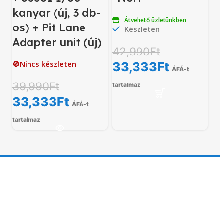
kanyar (új, 3 db-
Átvehető üzletünkben
os) + Pit Lane
Készleten
Adapter unit (új)
42,990
Ft
🚫Nincs készleten
33,333
Ft
ÁFÁ-t
39,990
Ft
tartalmaz
33,333
Ft
ÁFÁ-t
tartalmaz