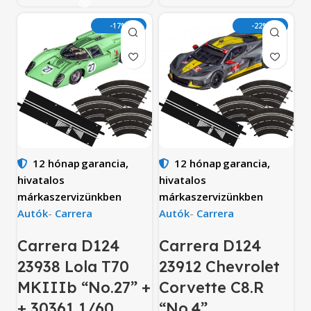
-17%
-22%
12 hónap
garancia,
12 hónap
garancia,
hivatalos
hivatalos
márkaszervizünkben
márkaszervizünkben
Autók
-
Carrera
Autók
-
Carrera
Carrera D124
Carrera D124
23938 Lola T70
23912 Chevrolet
MKIIIb “No.27” +
Corvette C8.R
+ 30361 1/60
“No.4”