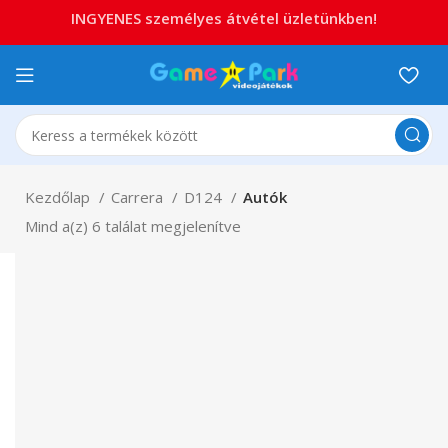
INGYENES személyes átvétel üzletünkben!
Kezdőlap
Carrera
D124
Autók
Mind a(z) 6 találat megjelenítve