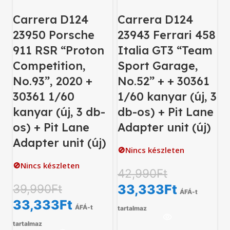
Carrera D124
Carrera D124
23950 Porsche
23943 Ferrari 458
911 RSR “Proton
Italia GT3 “Team
Competition,
Sport Garage,
No.93”, 2020 +
No.52” + + 30361
30361 1/60
1/60 kanyar (új, 3
kanyar (új, 3 db-
db-os) + Pit Lane
os) + Pit Lane
Adapter unit (új)
Adapter unit (új)
🚫Nincs készleten
🚫Nincs készleten
42,990
Ft
39,990
Ft
33,333
Ft
ÁFÁ-t
33,333
Ft
ÁFÁ-t
tartalmaz
tartalmaz