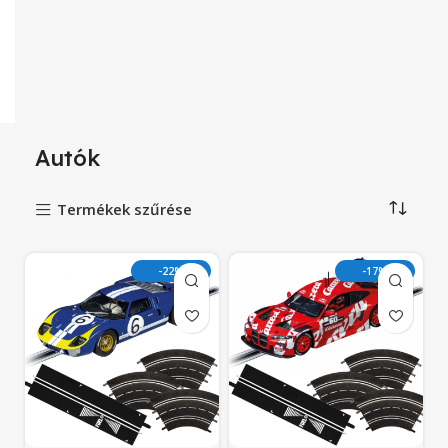
Autók
Termékek szűrése
-22%
-17%