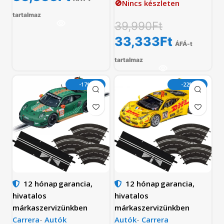
🚫Nincs készleten
tartalmaz
39,990
Ft
33,333
Ft
ÁFÁ-t
tartalmaz
-17%
-22%
12 hónap
garancia,
12 hónap
garancia,
hivatalos
hivatalos
márkaszervizünkben
márkaszervizünkben
Carrera
-
Autók
Autók
-
Carrera