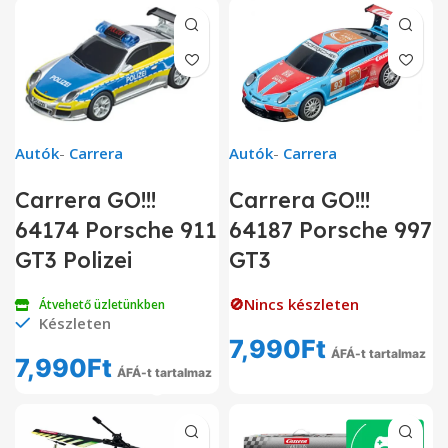
Autók
-
Carrera
Autók
-
Carrera
Carrera GO!!!
Carrera GO!!!
64174 Porsche 911
64187 Porsche 997
GT3 Polizei
GT3
🚫Nincs készleten
Átvehető üzletünkben
Készleten
7,990
Ft
ÁFÁ-t tartalmaz
7,990
Ft
ÁFÁ-t tartalmaz