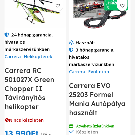
24 hónap
garancia,
hivatalos
Használt
márkaszervizünkben
3 hónap
garancia,
Carrera
-
Helikopterek
hivatalos
márkaszervizünkben
Carrera RC
Carrera
-
Evolution
501027X Green
Carrera EVO
Chopper II
25203 Formel
Távirányítós
Mania Autópálya
helikopter
használt
🚫Nincs készleten
Átvehető üzletünkben
Készleten
13,990
Ft
ÁFÁ-t