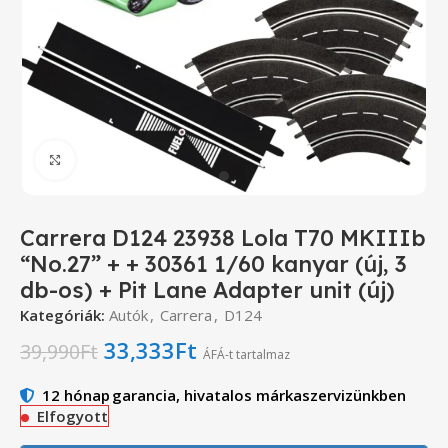
Click to enlarge
Carrera D124 23938 Lola T70 MKIIIb
“No.27” + + 30361 1/60 kanyar (új, 3
db-os) + Pit Lane Adapter unit (új)
Kategóriák:
Autók
,
Carrera
,
D124
33,333
Ft
39,990
Ft
ÁFÁ-t tartalmaz
12 hónap
garancia, hivatalos márkaszervizünkben
Elfogyott