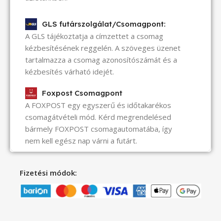
GLS futárszolgálat/Csomagpont:
A GLS tájékoztatja a címzettet a csomag
kézbesítésének reggelén. A szöveges üzenet
tartalmazza a csomag azonosítószámát és a
kézbesítés várható idejét.
Foxpost Csomagpont
A FOXPOST egy egyszerű és időtakarékos
csomagátvételi mód. Kérd megrendelésed
bármely FOXPOST csomagautomatába, így
nem kell egész nap várni a futárt.
Fizetési módok: