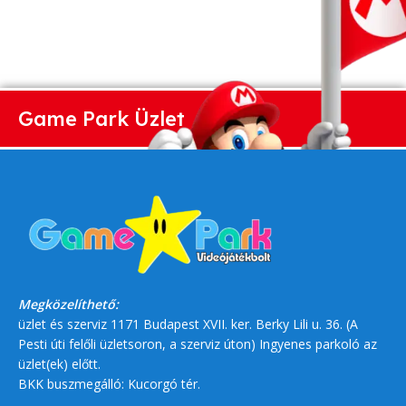
Game Park Üzlet
Megközelíthető:
üzlet és szerviz 1171 Budapest XVII. ker. Berky Lili u. 36. (A
Pesti úti felőli üzletsoron, a szerviz úton) Ingyenes parkoló az
üzlet(ek) előtt.
BKK buszmegálló: Kucorgó tér.