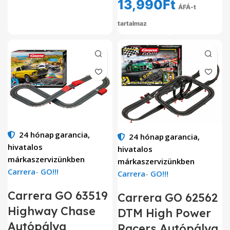
13,990
Ft
ÁFÁ-t
tartalmaz
24 hónap
garancia,
24 hónap
garancia,
hivatalos
hivatalos
márkaszervizünkben
márkaszervizünkben
Carrera
-
GO!!!
Carrera
-
GO!!!
Carrera GO 63519
Carrera GO 62562
Highway Chase
DTM High Power
Autópálya
Racers Autópálya