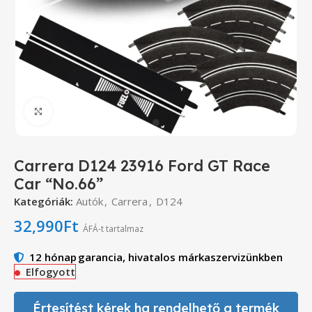
Click to enlarge
Carrera D124 23916 Ford GT Race
Car “No.66”
Kategóriák:
Autók
,
Carrera
,
D124
32,990
Ft
ÁFÁ-t tartalmaz
12 hónap
garancia, hivatalos márkaszervizünkben
Elfogyott
Értesítést kérek ha rendelhető a termék