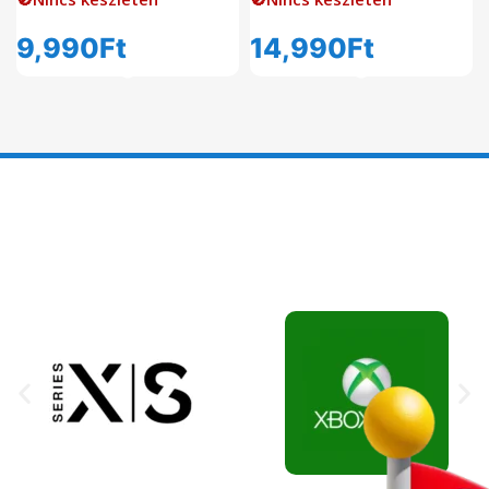
9,990
Ft
14,990
Ft