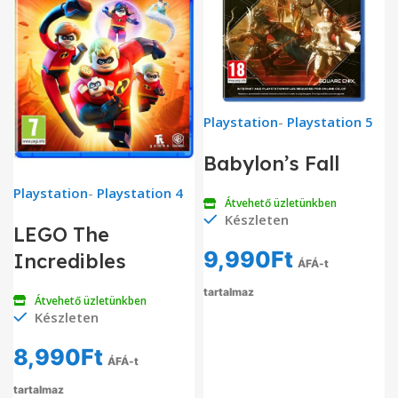
Playstation
-
Playstation 5
Babylon’s Fall
Playstation
-
Playstation 4
Átvehető üzletünkben
Készleten
LEGO The
9,990
Ft
Incredibles
ÁFÁ-t
tartalmaz
Átvehető üzletünkben
Készleten
8,990
Ft
ÁFÁ-t
tartalmaz