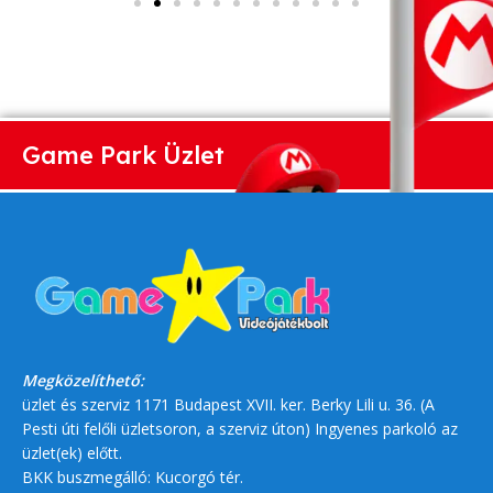
Game Park Üzlet
Megközelíthető:
üzlet és szerviz 1171 Budapest XVII. ker. Berky Lili u. 36. (A
Pesti úti felőli üzletsoron, a szerviz úton) Ingyenes parkoló az
üzlet(ek) előtt.
BKK buszmegálló: Kucorgó tér.