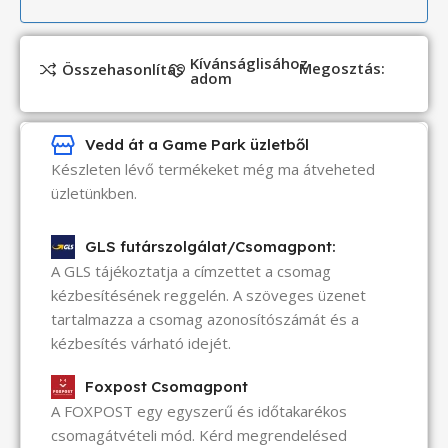
Kívánságlisához
Megosztás:
Összehasonlítás
adom
Vedd át a Game Park üzletből
Készleten lévő termékeket még ma átveheted
üzletünkben.
GLS futárszolgálat/Csomagpont:
A GLS tájékoztatja a címzettet a csomag
kézbesítésének reggelén. A szöveges üzenet
tartalmazza a csomag azonosítószámát és a
kézbesítés várható idejét.
Foxpost Csomagpont
A FOXPOST egy egyszerű és időtakarékos
csomagátvételi mód. Kérd megrendelésed