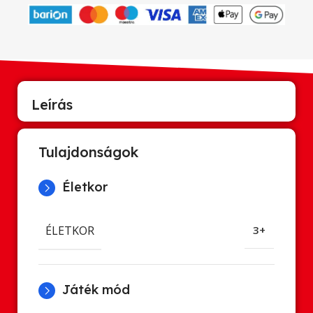
Leírás
Tulajdonságok
Életkor
ÉLETKOR
3+
Játék mód