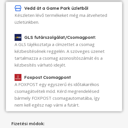
Vedd át a Game Park üzletből
Készleten lévő termékeket még ma átveheted
üzletünkben.
GLS futárszolgálat/Csomagpont:
A GLS tájékoztatja a címzettet a csomag
kézbesítésének reggelén. A szöveges üzenet
tartalmazza a csomag azonosítószámát és a
kézbesítés várható idejét.
Foxpost Csomagpont
A FOXPOST egy egyszerű és időtakarékos
csomagátvételi mód. Kérd megrendelésed
bármely FOXPOST csomagautomatába, így
nem kell egész nap várni a futárt.
Fizetési módok: