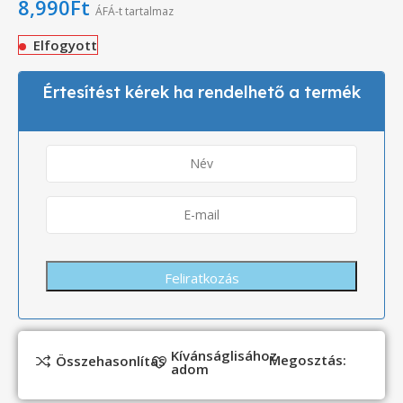
8,990
Ft
ÁFÁ-t tartalmaz
Elfogyott
Értesítést kérek ha rendelhető a termék
Kívánságlisához
Megosztás:
Összehasonlítás
adom