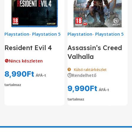
Playstation
-
Playstation 5
Playstation
-
Playstation 5
Resident Evil 4
Assassin’s Creed
Valhalla
🚫Nincs készleten
Külső raktárkészlet
8,990
Ft
🕒Rendelhető
ÁFÁ-t
tartalmaz
9,990
Ft
ÁFÁ-t
tartalmaz