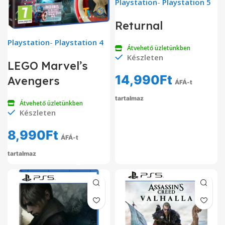
Playstation
-
Playstation 5
Returnal
Playstation
-
Playstation 4
Átvehető üzletünkben
Készleten
LEGO Marvel’s
14,990
Ft
Avengers
ÁFÁ-t
tartalmaz
Átvehető üzletünkben
Készleten
8,990
Ft
ÁFÁ-t
tartalmaz