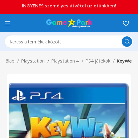
INGYENES személyes átvétel üzletünkben!
zdőlap
Playstation
Playstation 4
PS4 játékok
KeyWe