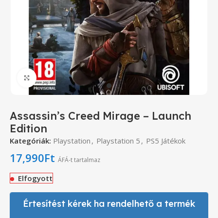
Click to enlarge
Assassin’s Creed Mirage – Launch
Edition
Kategóriák:
Playstation
,
Playstation 5
,
PS5 Játékok
17,990
Ft
ÁFÁ-t tartalmaz
Elfogyott
Értesítést kérek ha rendelhető a termék