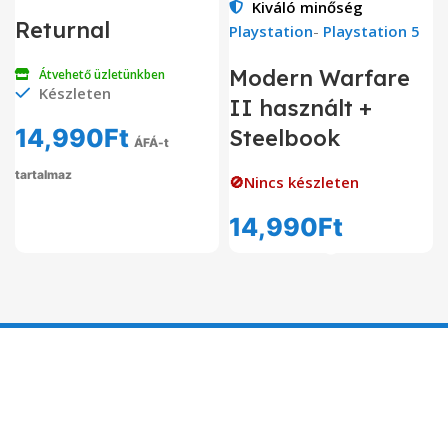
Kiváló minőség
Returnal
Playstation
-
Playstation 5
Modern Warfare
Átvehető üzletünkben
Készleten
II használt +
14,990
Ft
Steelbook
ÁFÁ-t
tartalmaz
🚫Nincs készleten
14,990
Ft