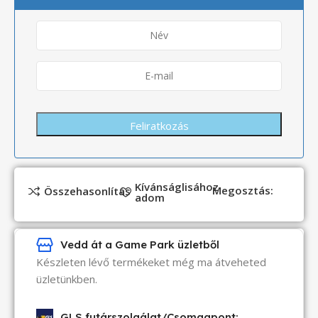
Kívánságlisához
Megosztás:
Összehasonlítás
adom
Vedd át a Game Park üzletből
Készleten lévő termékeket még ma átveheted
üzletünkben.
GLS futárszolgálat/Csomagpont: