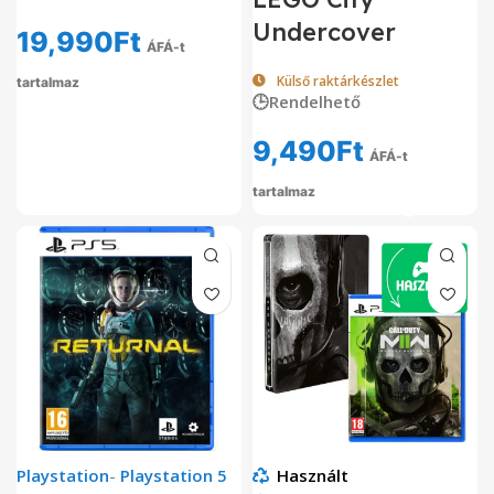
Undercover
19,990
Ft
ÁFÁ-t
Külső raktárkészlet
tartalmaz
🕒Rendelhető
9,490
Ft
ÁFÁ-t
tartalmaz
Playstation
-
Playstation 5
Használt