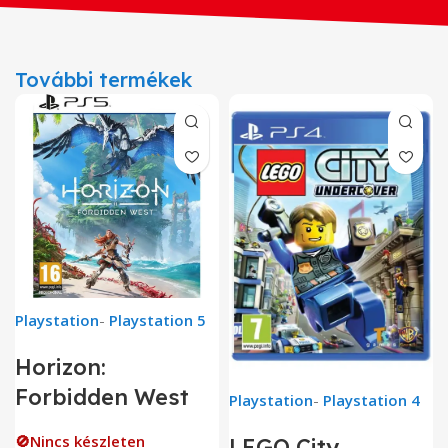
További termékek
Playstation
-
Playstation 5
Horizon:
Forbidden West
Playstation
-
Playstation 4
🚫Nincs készleten
LEGO City