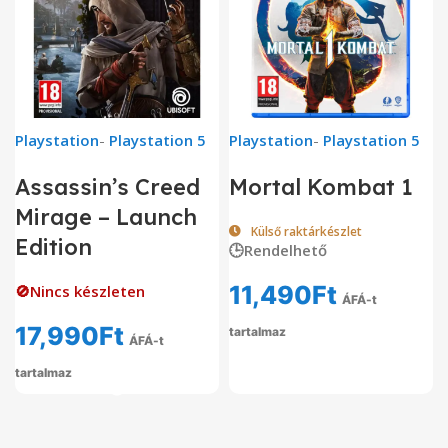
Playstation
-
Playstation 5
Playstation
-
Playstation 5
Assassin’s Creed
Mortal Kombat 1
Mirage – Launch
Külső raktárkészlet
Edition
🕒Rendelhető
11,490
Ft
🚫Nincs készleten
ÁFÁ-t
17,990
Ft
tartalmaz
ÁFÁ-t
tartalmaz