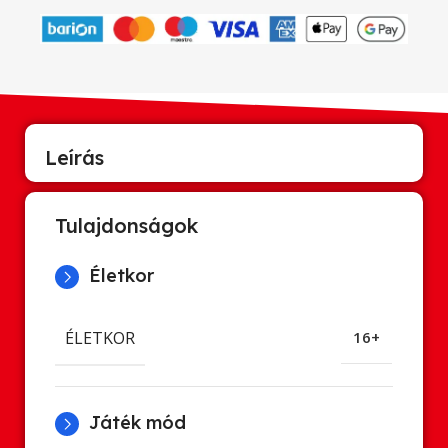
Leírás
Tulajdonságok
Életkor
ÉLETKOR
16+
Játék mód