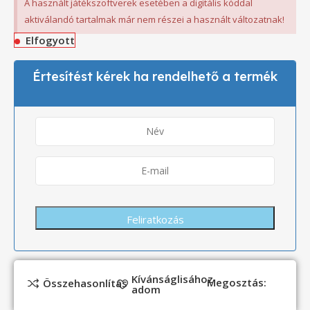
A használt játékszoftverek esetében a digitális kóddal
aktiválandó tartalmak már nem részei a használt változatnak!
Elfogyott
Értesítést kérek ha rendelhető a termék
Kívánságlisához
Megosztás:
Összehasonlítás
adom