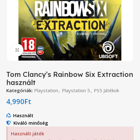
Click to enlarge
Tom Clancy’s Rainbow Six Extraction
használt
Kategóriák:
Playstation
,
Playstation 5
,
PS5 Játékok
4,990
Ft
Használt
Kiváló minőség
Használt játék