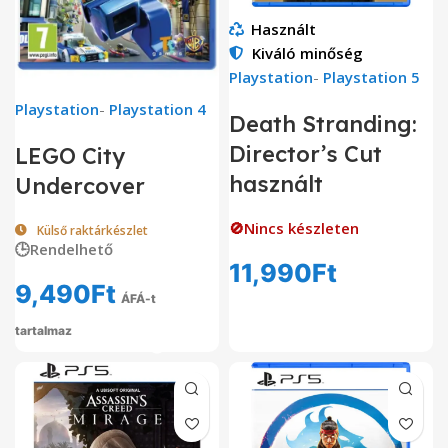
Használt
Kiváló minőség
Playstation
-
Playstation 5
Playstation
-
Playstation 4
Death Stranding:
Director’s Cut
LEGO City
használt
Undercover
🚫Nincs készleten
Külső raktárkészlet
🕒Rendelhető
11,990
Ft
9,490
Ft
ÁFÁ-t
tartalmaz