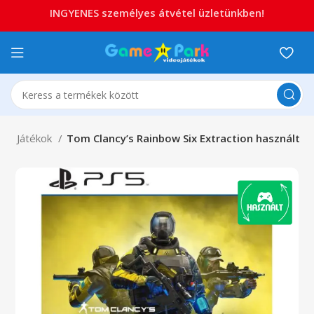
INGYENES személyes átvétel üzletünkben!
PS5 Játékok
Tom Clancy’s Rainbow Six Extraction használt