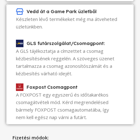
Vedd át a Game Park üzletből
Készleten lévő termékeket még ma átveheted
üzletünkben.
GLS futárszolgálat/Csomagpont:
A GLS tájékoztatja a címzettet a csomag
kézbesítésének reggelén. A szöveges üzenet
tartalmazza a csomag azonosítószámát és a
kézbesítés várható idejét.
Foxpost Csomagpont
A FOXPOST egy egyszerű és időtakarékos
csomagátvételi mód. Kérd megrendelésed
bármely FOXPOST csomagautomatába, így
nem kell egész nap várni a futárt.
Fizetési módok: