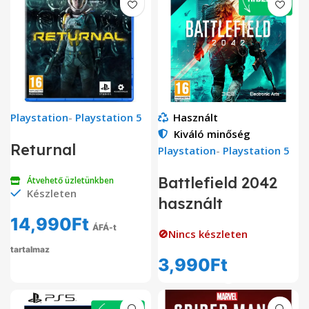
Playstation
-
Playstation 5
Használt
Kiváló minőség
Returnal
Playstation
-
Playstation 5
Battlefield 2042
Átvehető üzletünkben
Készleten
használt
14,990
Ft
ÁFÁ-t
🚫Nincs készleten
tartalmaz
3,990
Ft