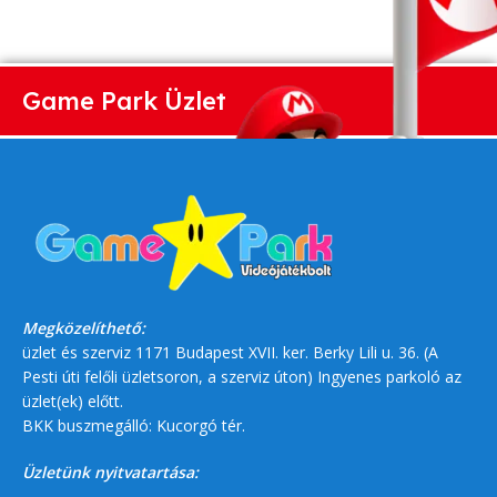
Game Park Üzlet
Megközelíthető:
üzlet és szerviz 1171 Budapest XVII. ker. Berky Lili u. 36. (A
Pesti úti felőli üzletsoron, a szerviz úton) Ingyenes parkoló az
üzlet(ek) előtt.
BKK buszmegálló: Kucorgó tér.
Üzletünk nyitvatartása: