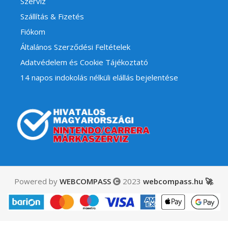
Szerviz
Szállítás & Fizetés
Fiókom
Általános Szerződési Feltételek
Adatvédelem és Cookie Tájékoztató
14 napos indokolás nélküli elállás bejelentése
Powered by
WEBCOMPASS
2023
webcompass.hu 🚀
.