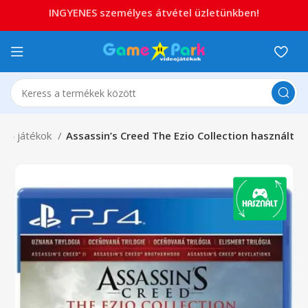
INGYENES személyes átvétel üzletünkben!
PS4 játékok
Assassin’s Creed The Ezio Collection használt