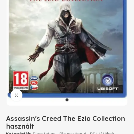
Click to enlarge
Assassin’s Creed The Ezio Collection
használt
Kategóriák:
Playstation
,
Playstation 4
,
PS4 játékok