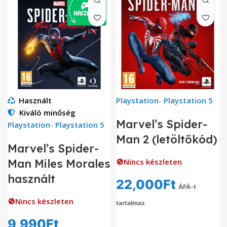
Használt
Playstation
-
Playstation 5
Kiváló minőség
Marvel’s Spider-
Playstation
-
Playstation 5
Man 2 (letöltőkód)
Marvel’s Spider-
Man Miles Morales
🚫Nincs készleten
használt
22,000
Ft
ÁFÁ-t
🚫Nincs készleten
tartalmaz
9,990
Ft