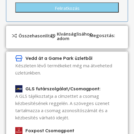
Kívánságlisához
Megosztás:
Összehasonlítás
adom
Vedd át a Game Park üzletből
Készleten lévő termékeket még ma átveheted
üzletünkben.
GLS futárszolgálat/Csomagpont:
A GLS tájékoztatja a címzettet a csomag
kézbesítésének reggelén. A szöveges üzenet
tartalmazza a csomag azonosítószámát és a
kézbesítés várható idejét.
Foxpost Csomagpont