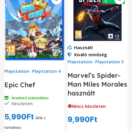
Használt
Kiváló minőség
Playstation
-
Playstation 5
Playstation
-
Playstation 4
Marvel’s Spider-
Man Miles Morales
Epic Chef
használt
Átvehető üzletünkben
Készleten
🚫Nincs készleten
5,990
Ft
9,990
Ft
ÁFÁ-t
tartalmaz