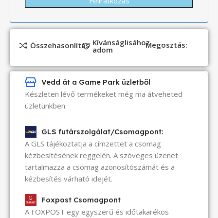
Kívánságlisához
Megosztás:
Összehasonlítás
adom
Vedd át a Game Park üzletből
Készleten lévő termékeket még ma átveheted
üzletünkben.
GLS futárszolgálat/Csomagpont:
A GLS tájékoztatja a címzettet a csomag
kézbesítésének reggelén. A szöveges üzenet
tartalmazza a csomag azonosítószámát és a
kézbesítés várható idejét.
Foxpost Csomagpont
A FOXPOST egy egyszerű és időtakarékos