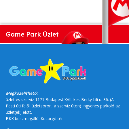
Game Park Üzlet
Megközelíthető:
üzlet és szerviz 1171 Budapest XVII. ker. Berky Lili u. 36. (A
Pesti úti felőli üzletsoron, a szerviz úton) Ingyenes parkoló az
üzlet(ek) előtt.
BKK buszmegálló: Kucorgó tér.