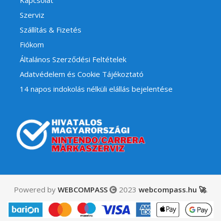
Szerviz
Szállítás & Fizetés
Fiókom
Általános Szerződési Feltételek
Adatvédelem és Cookie Tájékoztató
14 napos indokolás nélküli elállás bejelentése
Powered by
WEBCOMPASS
2023
webcompass.hu 🚀
.