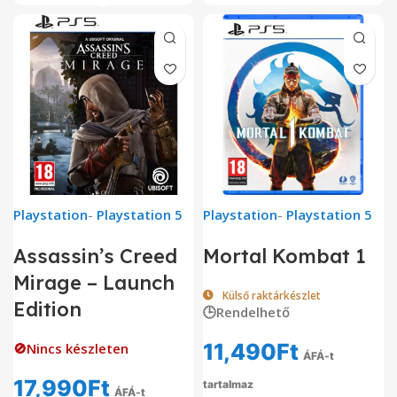
Playstation
-
Playstation 5
Playstation
-
Playstation 5
Assassin’s Creed
Mortal Kombat 1
Mirage – Launch
Külső raktárkészlet
Edition
🕒Rendelhető
11,490
Ft
🚫Nincs készleten
ÁFÁ-t
17,990
Ft
tartalmaz
ÁFÁ-t