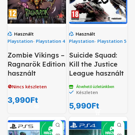
Használt
Használt
Playstation
-
Playstation 4
Playstation
-
Playstation 5
Zombie Vikings –
Suicide Squad:
Ragnarök Edition
Kill the Justice
használt
League használt
🚫Nincs készleten
Átvehető üzletünkben
Készleten
3,990
Ft
5,990
Ft