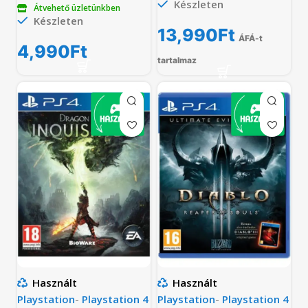
Készleten
Átvehető üzletünkben
Készleten
13,990
Ft
ÁFÁ-t
4,990
Ft
tartalmaz
Használt
Használt
Playstation
-
Playstation 4
Playstation
-
Playstation 4