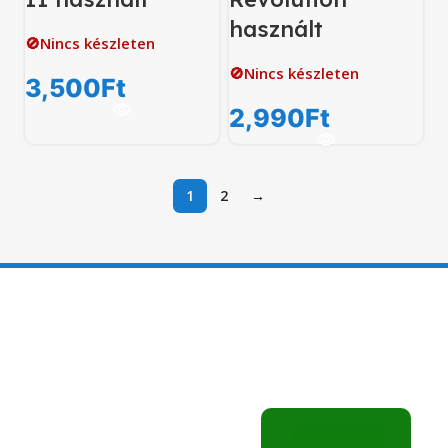
használt
🚫Nincs készleten
🚫Nincs készleten
3,500
Ft
2,990
Ft
1
2
→