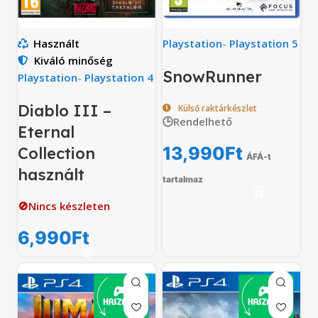
Használt
Playstation
-
Playstation 5
Kiváló minőség
SnowRunner
Playstation
-
Playstation 4
Diablo III –
Külső raktárkészlet
🕒Rendelhető
Eternal
13,990
Ft
Collection
ÁFÁ-t
használt
tartalmaz
🚫Nincs készleten
6,990
Ft