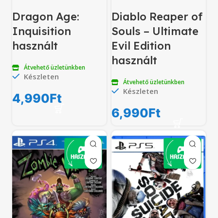
Dragon Age:
Diablo Reaper of
Inquisition
Souls – Ultimate
használt
Evil Edition
használt
Átvehető üzletünkben
Készleten
Átvehető üzletünkben
Készleten
4,990
Ft
6,990
Ft