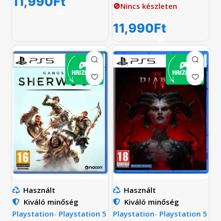
11,990
Ft
🚫Nincs készleten
11,990
Ft
Használt
Használt
Kiváló minőség
Kiváló minőség
Playstation
-
Playstation 5
Playstation
-
Playstation 5