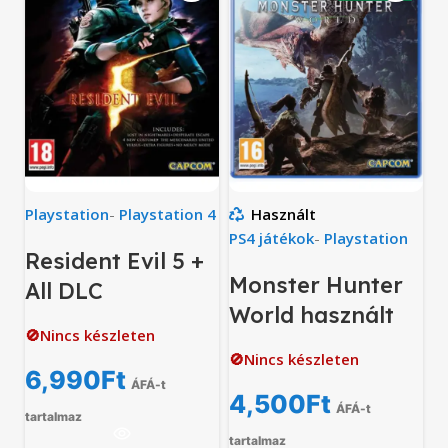
Playstation
-
Playstation 4
Használt
PS4 játékok
-
Playstation
Resident Evil 5 +
Monster Hunter
All DLC
World használt
🚫Nincs készleten
🚫Nincs készleten
6,990
Ft
ÁFÁ-t
4,500
Ft
ÁFÁ-t
tartalmaz
tartalmaz