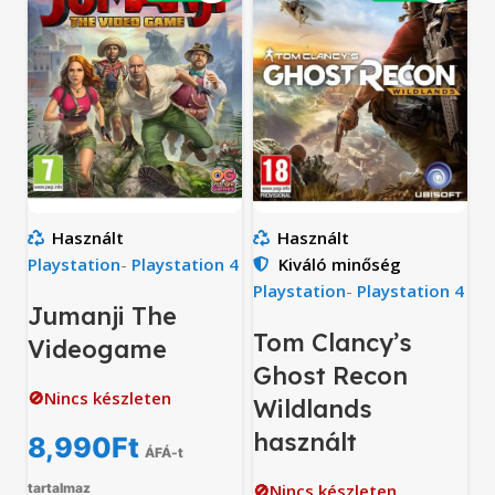
Használt
Használt
Playstation
-
Playstation 4
Kiváló minőség
Playstation
-
Playstation 4
Jumanji The
Tom Clancy’s
Videogame
Ghost Recon
🚫Nincs készleten
Wildlands
használt
8,990
Ft
ÁFÁ-t
tartalmaz
🚫Nincs készleten