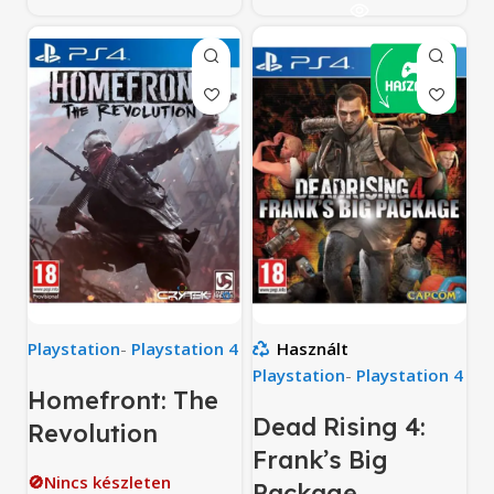
Playstation
-
Playstation 4
Használt
Playstation
-
Playstation 4
Homefront: The
Dead Rising 4:
Revolution
Frank’s Big
🚫Nincs készleten
Package