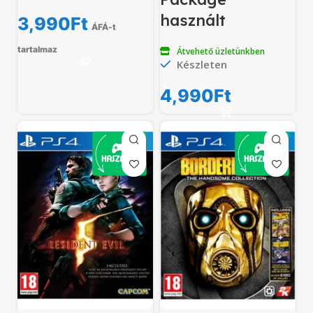
használt
3,990
Ft
ÁFÁ-t
tartalmaz
Átvehető üzletünkben
Készleten
4,990
Ft