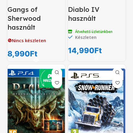
Gangs of
Diablo IV
Sherwood
használt
használt
Átvehető üzletünkben
Készleten
🚫Nincs készleten
14,990
Ft
8,990
Ft