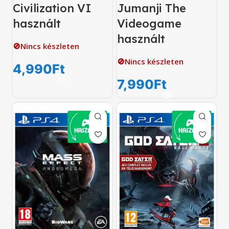
Civilization VI
Jumanji The
használt
Videogame
használt
🚫Nincs készleten
🚫Nincs készleten
4,990
Ft
7,990
Ft