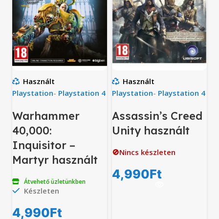
Használt
Használt
Playstation
-
Playstation 4
Playstation
-
Playstation 4
Warhammer
Assassin’s Creed
40,000:
Unity használt
Inquisitor –
🚫Nincs készleten
Martyr használt
4,990
Ft
Átvehető üzletünkben
Készleten
4,990
Ft