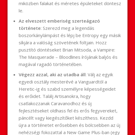
miközben falakat és méretes épületeket döntesz
le.
Az elveszett emberiség szerteágazó
története
: Szerezd meg a legendás
boszorkánylámpást és lépj be Entropy egy másik
síkjára a valóság szövetének foltjain. Hozz
pusztító döntéseket Brian Mitsoda, a Vampire:
The Masquerade – Bloodlines írójának baljós és
magával ragadó történetében.
Végezz azzal, aki az utadba áll
: Válj az egyik
egyedi osztály mesterévé a Vanguardtól a
Heretic-ig és szabd személyre képességeidet
és erőidet. Találj Artisanokra, hogy
csatlakozzanak Caravanodhoz és új
fejlesztéseket oldhass fel és erős fegyvereket,
páncélt vagy kiegészítőket készíthess. Kezdd
újra a történetet erősebben és bölcsebben az új
nehézségi fokozattal a New Game Plus-ban (egy