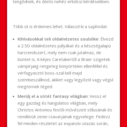
tengődnek, és dönts nehéz erkölcsi kérdésekben.
Több út is érdemes lehet. Válaszd ki a sajátodat.
Kihívásokkal teli oldalnézetes soulslike
: Élvezd
a 2.5D oldalnézetes pályákat és a készségalapú
harcrendszert, mely nem csak jutalmaz, de
büntet is. A kéjes Caretakertől a Braer szigetek
vámpírjaiig rengeteg könyörtelen ellenféllel és
vérfagyasztó boss-szal kell majd
szembeszállnod, akiket vagy legyőzöl vagy végül
megtörnek téged.
Merülj el a sötét fantasy világban
: Vessz el
egy gazdag és hangulatos világban, mely
Christos Antoniou festői művészeti stílusának és
rendkívüli zenei csavarjainak egyvelege. Fedezz
fel minden részletet az expanzív utazás során,