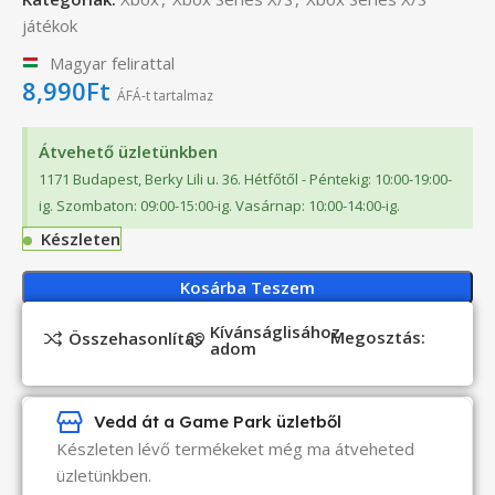
játékok
Magyar felirattal
8,990
Ft
ÁFÁ-t tartalmaz
Átvehető üzletünkben
1171 Budapest, Berky Lili u. 36. Hétfőtől - Péntekig: 10:00-19:00-
ig. Szombaton: 09:00-15:00-ig. Vasárnap: 10:00-14:00-ig.
Készleten
Kosárba Teszem
Kívánságlisához
Megosztás:
Összehasonlítás
adom
Vedd át a Game Park üzletből
Készleten lévő termékeket még ma átveheted
üzletünkben.