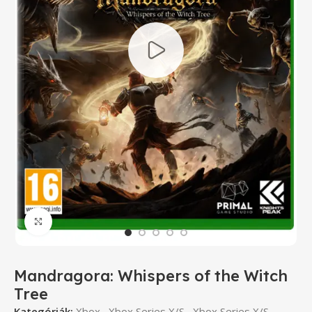
Click to enlarge
Mandragora: Whispers of the Witch
Tree
Kategóriák:
Xbox
,
Xbox Series X/S
,
Xbox Series X/S