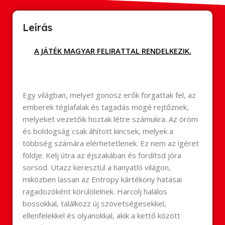
Leírás
A JÁTÉK MAGYAR FELIRATTAL RENDELKEZIK.
Egy világban, melyet gonosz erők forgattak fel, az
emberek téglafalak és tagadás mögé rejtőznek,
melyeket vezetőik hoztak létre számukra. Az öröm
és boldogság csak áhított kincsek, melyek a
többség számára elérhetetlenek. Ez nem az ígéret
földje. Kelj útra az éjszakában és fordítsd jóra
sorsod. Utazz keresztül a hanyatló világon,
miközben lassan az Entropy kártékony hatásai
ragadozóként körülölelnek. Harcolj halálos
bossokkal, találkozz új szövetségesekkel,
ellenfelekkel és olyanokkal, akik a kettő között