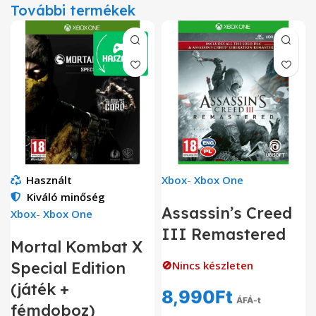
További termékek
Használt
Xbox
-
Xbox One
Kiváló minőség
Assassin’s Creed
Xbox
-
Xbox One
III Remastered
Mortal Kombat X
Special Edition
🚫Nincs készleten
(játék +
8,990
Ft
ÁFÁ-t
fémdoboz)