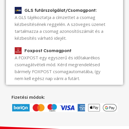
GLS futárszolgálat/Csomagpont:
A GLS tájékoztatja a címzettet a csomag
kézbesítésének reggelén. A szöveges üzenet
tartalmazza a csomag azonosítószámát és a
kézbesítés várható idejét.
Foxpost Csomagpont
A FOXPOST egy egyszerű és időtakarékos
csomagátvételi mód. Kérd megrendelésed
bármely FOXPOST csomagautomatába, így
nem kell egész nap várni a futárt.
Fizetési módok: