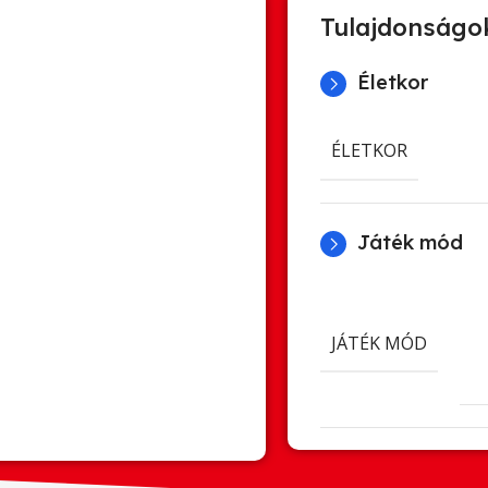
Tulajdonságo
Életkor
ÉLETKOR
Játék mód
JÁTÉK MÓD