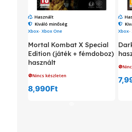
Használt
Has
Kiváló minőség
Kiv
Xbox
-
Xbox One
Xbox
-
Mortal Kombat X Special
Dar
Edition (játék + fémdoboz)
hasz
használt
🚫Ninc
🚫Nincs készleten
7,9
8,990
Ft
Tovább Olvasom