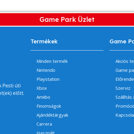
Game Park Üzlet
Termékek
Game P
Minden termék
Akciós t
Nintendo
Game pa
Playstation
Előrende
 Pesti úti
Xbox
Szerviz
t(ek) előtt.
Amiibo
Szállítás
Finomságok
Promóci
Ajándéktárgyak
Kapcsola
Carrera
Használt