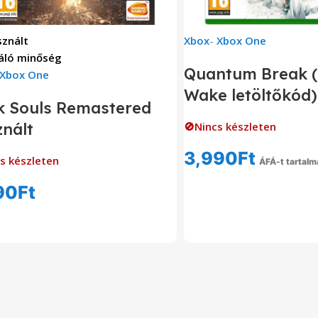
znált
Xbox
-
Xbox One
áló minőség
Quantum Break (
Xbox One
Wake letöltőkód)
k Souls Remastered
nált
🚫Nincs készleten
3,990
Ft
s készleten
ÁFÁ-t tartalm
Tovább Olvas
90
Ft
Tovább Olvasom