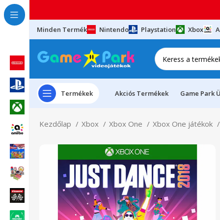
Minden Termék
Nintendo
Playstation
Xbox
A
Termékek
Akciós Termékek
Game Park Ü
Kezdőlap
Xbox
Xbox One
Xbox One játékok