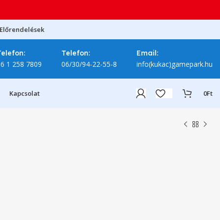
Előrendelések
Telefon:
Telefon:
Email:
06 1 258 7809
06/30/94-22-55-8
info(kukac)gamepark.hu
Kapcsolat
0
Ft