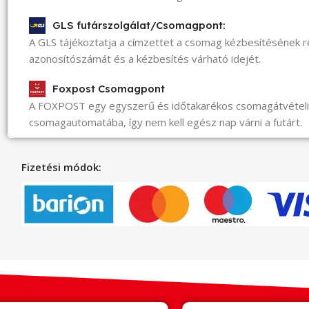
GLS futárszolgálat/Csomagpont:
A GLS tájékoztatja a címzettet a csomag kézbesítésének 
azonosítószámát és a kézbesítés várható idejét.
Foxpost Csomagpont
A FOXPOST egy egyszerű és időtakarékos csomagátvéte
csomagautomatába, így nem kell egész nap várni a futárt.
Fizetési módok: