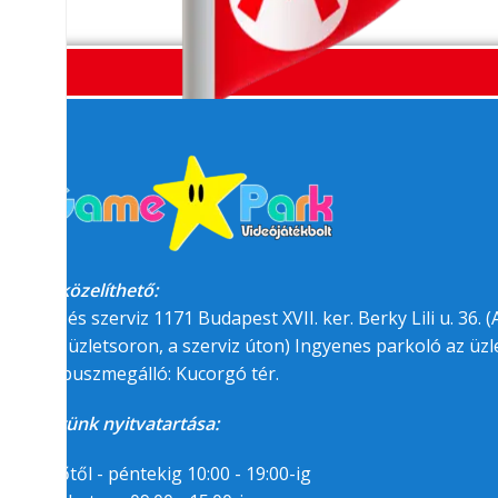
Megközelíthető:
üzlet és szerviz 1171 Budapest XVII. ker. Berky Lili u. 36. (A
felőli üzletsoron, a szerviz úton) Ingyenes parkoló az üzle
BKK buszmegálló: Kucorgó tér.
Üzletünk nyitvatartása:
Hétfőtől - péntekig 10:00 - 19:00-ig