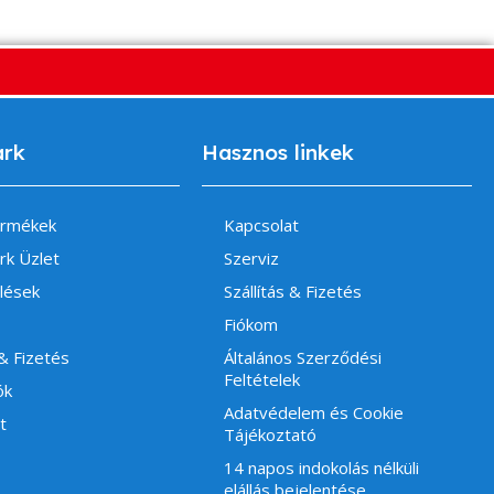
ark
Hasznos linkek
ermékek
Kapcsolat
rk Üzlet
Szerviz
lések
Szállítás & Fizetés
Fiókom
 & Fizetés
Általános Szerződési
Feltételek
ók
Adatvédelem és Cookie
t
Tájékoztató
14 napos indokolás nélküli
elállás bejelentése