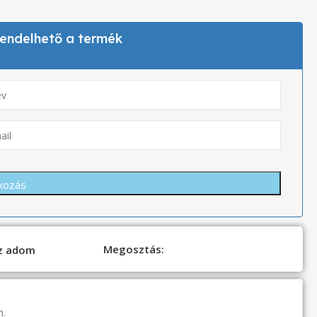
 rendelhető a termék
Megosztás:
oz adom
n.