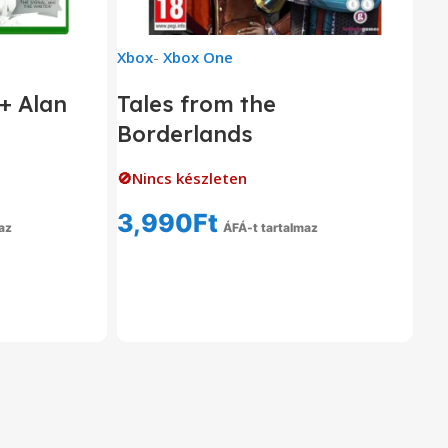
Xbox
-
Xbox One
+ Alan
Tales from the
Borderlands
🚫Nincs készleten
3,990
Ft
az
ÁFÁ-t tartalmaz
om
Tovább Olvasom