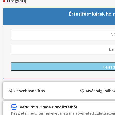
Elfogyott
Értesítést kérek ha
Összehasonlítás
Kívánságlisáh
Vedd át a Game Park üzletből
Készleten lévő termékeket még ma átveheted üzletünkbe