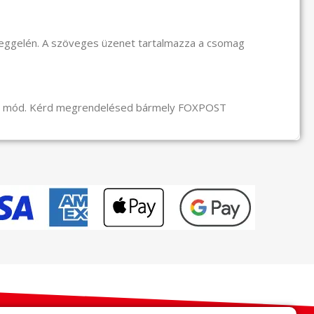
reggelén. A szöveges üzenet tartalmazza a csomag
li mód. Kérd megrendelésed bármely FOXPOST