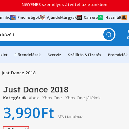
INGYENES személyes átvétel üzletünkben!
miibo
Finomságok
Ajándéktárgyak
Carrera
Használt
zlet
Előrendelések
Szerviz
Szállítás & Fizetés
Promóciók
Just Dance 2018
Just Dance 2018
Kategóriák:
Xbox
,
Xbox One
,
Xbox One játékok
3,990
Ft
ÁFÁ-t tartalmaz