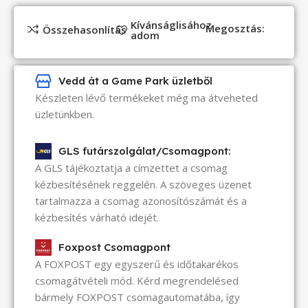
Kívánságlisához
Megosztás:
Összehasonlítás
adom
Vedd át a Game Park üzletből
Készleten lévő termékeket még ma átveheted
üzletünkben.
GLS futárszolgálat/Csomagpont:
A GLS tájékoztatja a címzettet a csomag
kézbesítésének reggelén. A szöveges üzenet
tartalmazza a csomag azonosítószámát és a
kézbesítés várható idejét.
Foxpost Csomagpont
A FOXPOST egy egyszerű és időtakarékos
csomagátvételi mód. Kérd megrendelésed
bármely FOXPOST csomagautomatába, így