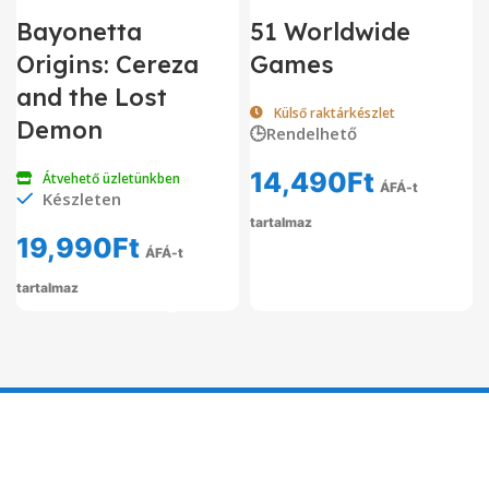
Bayonetta
51 Worldwide
Origins: Cereza
Games
and the Lost
Külső raktárkészlet
Demon
🕒Rendelhető
14,490
Ft
Átvehető üzletünkben
ÁFÁ-t
Készleten
tartalmaz
19,990
Ft
ÁFÁ-t
tartalmaz