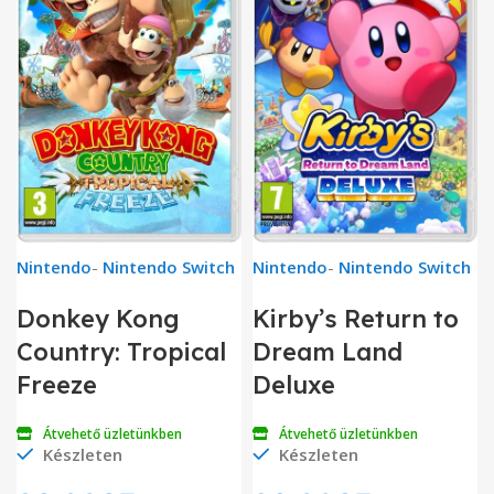
Nintendo
-
Nintendo Switch
Nintendo
-
Nintendo Switch
Donkey Kong
Kirby’s Return to
Country: Tropical
Dream Land
Freeze
Deluxe
Átvehető üzletünkben
Átvehető üzletünkben
Készleten
Készleten