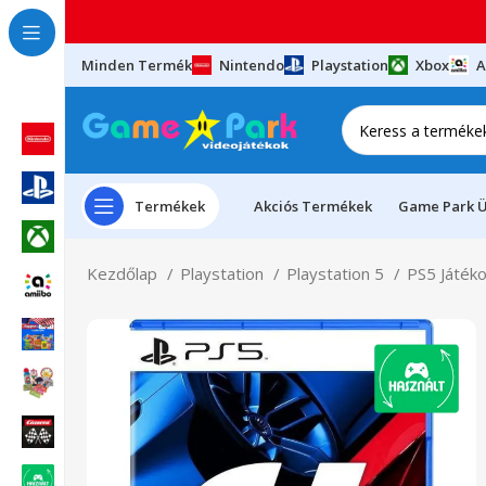
Minden Termék
Nintendo
Playstation
Xbox
A
Termékek
Akciós Termékek
Game Park Ü
Kezdőlap
Playstation
Playstation 5
PS5 Játék