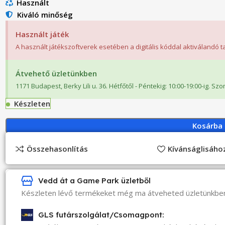
Használt
Kiváló minőség
Használt játék
A használt játékszoftverek esetében a digitális kóddal aktiválandó 
Átvehető üzletünkben
1171 Budapest, Berky Lili u. 36. Hétfőtől - Péntekig: 10:00-19:00-ig. Sz
Készleten
Kosárba
Összehasonlítás
Kívánságlisáh
Vedd át a Game Park üzletből
Készleten lévő termékeket még ma átveheted üzletünkbe
GLS futárszolgálat/Csomagpont: