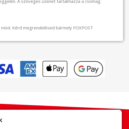
reggelén. A szöveges üzenet tartalmazza a csomag
li mód. Kérd megrendelésed bármely FOXPOST
k