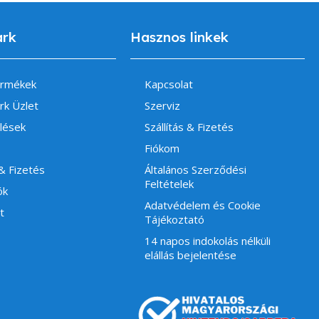
ark
Hasznos linkek
ermékek
Kapcsolat
rk Üzlet
Szerviz
lések
Szállítás & Fizetés
Fiókom
 & Fizetés
Általános Szerződési
Feltételek
ók
Adatvédelem és Cookie
t
Tájékoztató
14 napos indokolás nélküli
elállás bejelentése