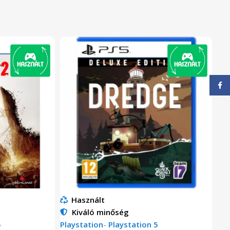
Face
Használt
Kiváló minőség
5
Playstation
-
Playstation 5