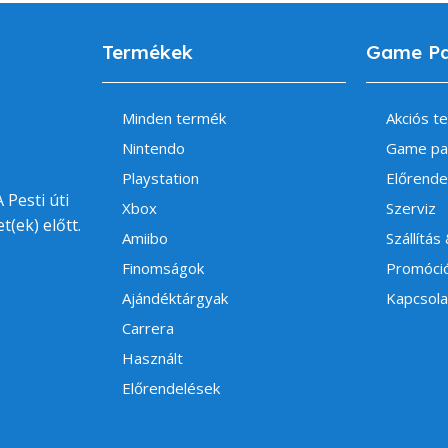
Termékek
Game P
Minden termék
Akciós t
Nintendo
Game pa
Playstation
Előrende
 Pesti úti
Xbox
Szerviz
t(ek) előtt.
Amiibo
Szállítás
Finomságok
Promóci
Ajándéktárgyak
Kapcsola
Carrera
Használt
Előrendelések