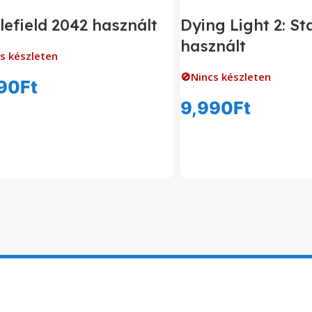
lefield 2042 használt
Dying Light 2: S
használt
s készleten
🚫Nincs készleten
90
Ft
9,990
Ft
Tovább Olvasom
Tovább Olvas