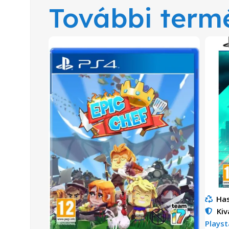
További term
Has
Kiv
Playst