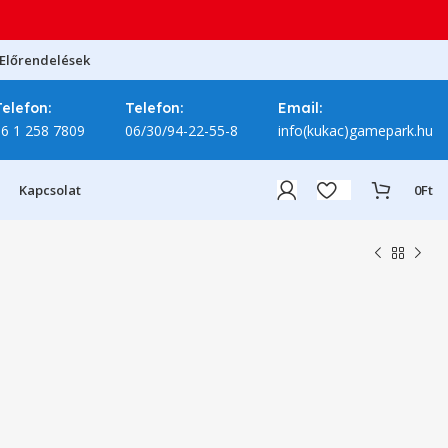
Előrendelések
Telefon:
Telefon:
Email:
06 1 258 7809
06/30/94-22-55-8
info(kukac)gamepark.hu
Kapcsolat
0
Ft