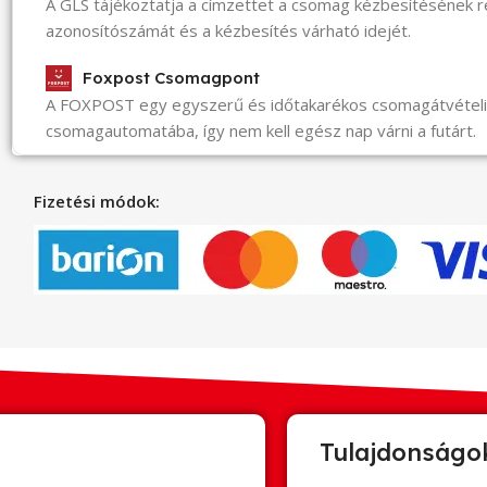
A GLS tájékoztatja a címzettet a csomag kézbesítésének 
azonosítószámát és a kézbesítés várható idejét.
Foxpost Csomagpont
A FOXPOST egy egyszerű és időtakarékos csomagátvéte
csomagautomatába, így nem kell egész nap várni a futárt.
Fizetési módok:
Tulajdonságo