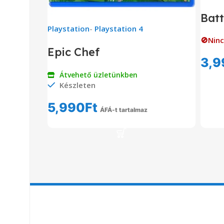
Batt
Playstation
-
Playstation 4
🚫Ninc
Epic Chef
3,9
Átvehető üzletünkben
Készleten
5,990
Ft
ÁFÁ-t tartalmaz
Kosárba Teszem