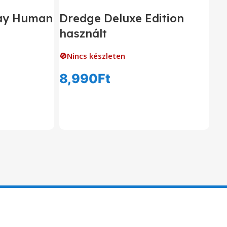
tay Human
Dredge Deluxe Edition
használt
🚫Nincs készleten
8,990
Ft
om
Tovább Olvasom