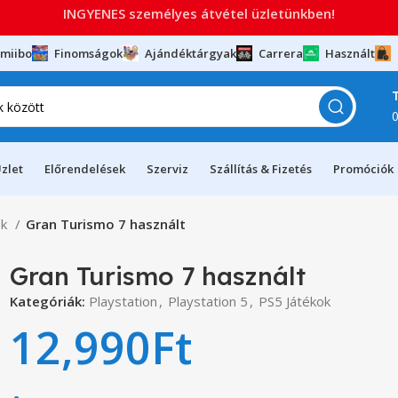
INGYENES személyes átvétel üzletünkben!
miibo
Finomságok
Ajándéktárgyak
Carrera
Használt
zlet
Előrendelések
Szerviz
Szállítás & Fizetés
Promóciók
ok
Gran Turismo 7 használt
Gran Turismo 7 használt
Kategóriák:
Playstation
,
Playstation 5
,
PS5 Játékok
12,990
Ft