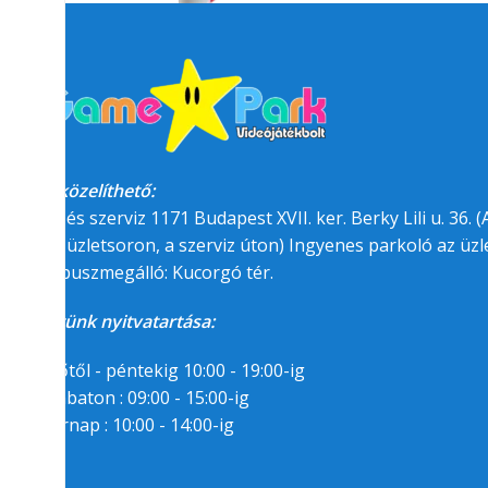
Megközelíthető:
üzlet és szerviz 1171 Budapest XVII. ker. Berky Lili u. 36. (A
felőli üzletsoron, a szerviz úton) Ingyenes parkoló az üzle
BKK buszmegálló: Kucorgó tér.
Üzletünk nyitvatartása:
Hétfőtől - péntekig 10:00 - 19:00-ig
Szombaton : 09:00 - 15:00-ig
Vasárnap : 10:00 - 14:00-ig
Segítségre van
szükséged?