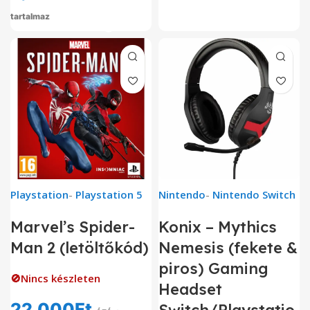
tartalmaz
Playstation
-
Playstation 5
Nintendo
-
Nintendo Switch
Marvel’s Spider-
Konix – Mythics
Man 2 (letöltőkód)
Nemesis (fekete &
piros) Gaming
🚫Nincs készleten
Headset
22,000
Ft
Switch/Playstatio