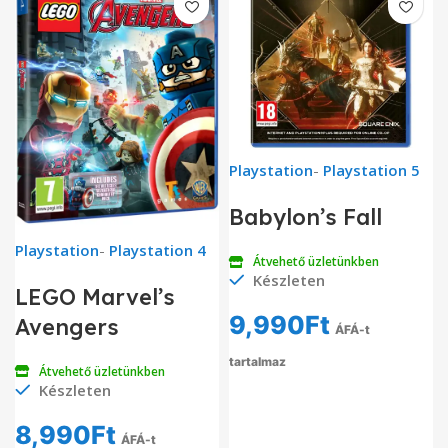
Playstation
-
Playstation 5
Babylon’s Fall
Playstation
-
Playstation 4
Átvehető üzletünkben
Készleten
LEGO Marvel’s
9,990
Ft
Avengers
ÁFÁ-t
tartalmaz
Átvehető üzletünkben
Készleten
8,990
Ft
ÁFÁ-t