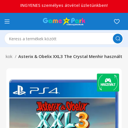
INGYENES személyes átvétel üzletünkben!
játékok
Asterix & Obelix XXL3 The Crystal Menhir használt