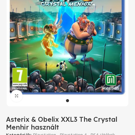
Click to enlarge
Asterix & Obelix XXL3 The Crystal
Menhir használt
Kategóriák:
Playstation
,
Playstation 4
,
PS4 játékok