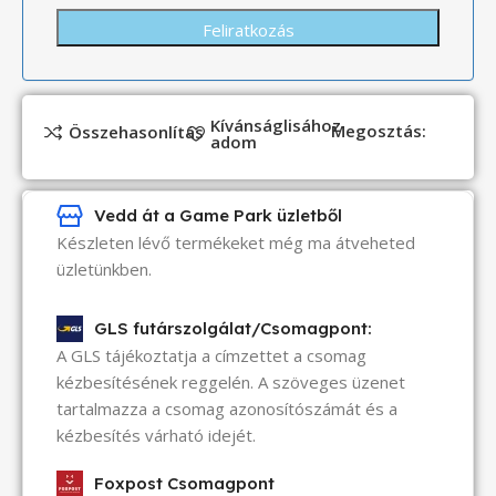
Kívánságlisához
Megosztás:
Összehasonlítás
adom
Vedd át a Game Park üzletből
Készleten lévő termékeket még ma átveheted
üzletünkben.
GLS futárszolgálat/Csomagpont:
A GLS tájékoztatja a címzettet a csomag
kézbesítésének reggelén. A szöveges üzenet
tartalmazza a csomag azonosítószámát és a
kézbesítés várható idejét.
Foxpost Csomagpont