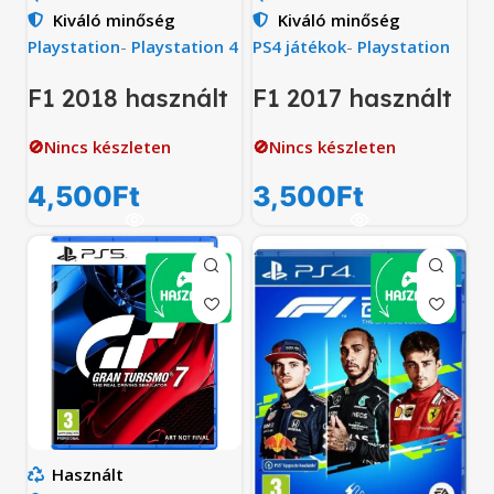
Kiváló minőség
Kiváló minőség
Playstation
-
Playstation 4
PS4 játékok
-
Playstation
F1 2018 használt
F1 2017 használt
🚫Nincs készleten
🚫Nincs készleten
4,500
Ft
3,500
Ft
Használt