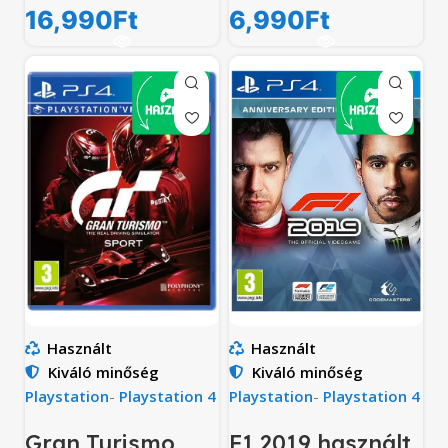
16,990
Ft
6,990
Ft
Használt
Használt
Kiváló minőség
Kiváló minőség
Playstation
-
Playstation 4
Playstation
-
Playstation 4
Gran Turismo
F1 2019 használt