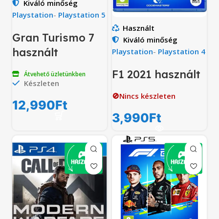
Kiváló minőség
Playstation
-
Playstation 5
Használt
Gran Turismo 7
Kiváló minőség
használt
Playstation
-
Playstation 4
F1 2021 használt
Átvehető üzletünkben
Készleten
🚫Nincs készleten
12,990
Ft
3,990
Ft