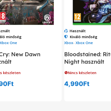
znált
Használt
áló minőség
Kiváló minőség
Xbox One
Xbox
-
Xbox One
 Cry: New Dawn
Bloodstained: Rit
nált
Night használt
s készleten
🚫Nincs készleten
90
Ft
4,990
Ft
Tovább Olvasom
Tovább Olvas