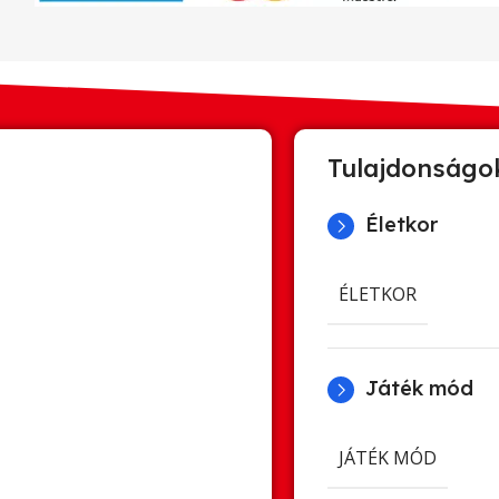
Tulajdonságo
Életkor
ÉLETKOR
Játék mód
JÁTÉK MÓD