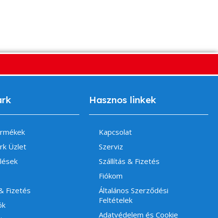
ark
Hasznos linkek
ermékek
Kapcsolat
rk Üzlet
Szerviz
lések
Szállítás & Fizetés
Fiókom
 & Fizetés
Általános Szerződési
Feltételek
ók
Adatvédelem és Cookie