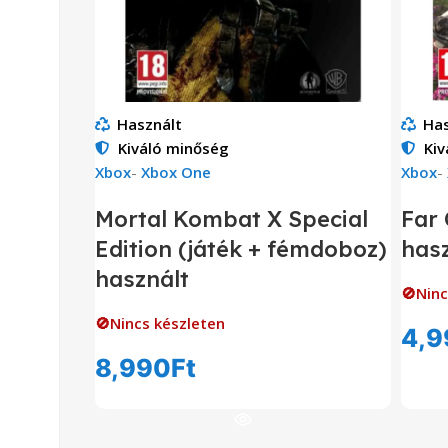
Használt
Has
Kiváló minőség
Kiv
Xbox
-
Xbox One
Xbox
-
Mortal Kombat X Special
Far
Edition (játék + fémdoboz)
hasz
használt
🚫Ninc
🚫Nincs készleten
4,9
8,990
Ft
Tovább Olvasom