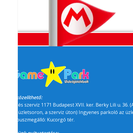
Megközelíthető:
üzlet és szerviz 1171 Budapest XVII. ker. Berky Lili u. 36. (A
felőli üzletsoron, a szerviz úton) Ingyenes parkoló az üzle
BKK buszmegálló: Kucorgó tér.