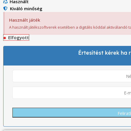
Használt
Kiváló minőség
Használt játék
A használt játékszoftverek esetében a digitális kóddal aktiválandó 
Elfogyott
Értesítést kérek ha