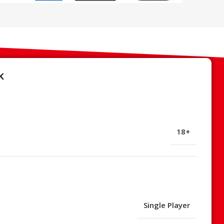
k
18+
Single Player