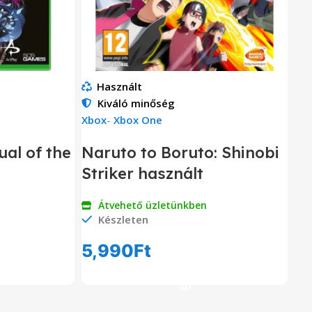
Használt
Kiváló minőség
Xbox
-
Xbox One
ual of the
Naruto to Boruto: Shinobi
Striker használt
Átvehető üzletünkben
Készleten
5,990
Ft
om
Kosárba Teszem