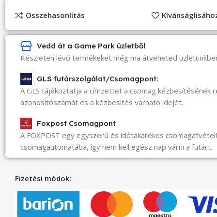
Összehasonlítás
Kívánságlisáh
Vedd át a Game Park üzletből
Készleten lévő termékeket még ma átveheted üzletünkbe
GLS futárszolgálat/Csomagpont:
A GLS tájékoztatja a címzettet a csomag kézbesítésének 
azonosítószámát és a kézbesítés várható idejét.
Foxpost Csomagpont
A FOXPOST egy egyszerű és időtakarékos csomagátvéte
csomagautomatába, így nem kell egész nap várni a futárt.
Fizetési módok: