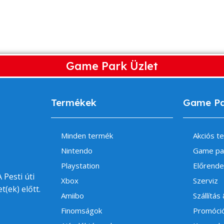
Game Park Üzlet
Termékek
Game P
Minden termék
Akciós t
Nintendo
Game pa
Playstation
Előrende
 Pesti úti
Xbox
Szerviz
t(ek) előtt.
Amiibo
Szállítás
Finomságok
Promóci