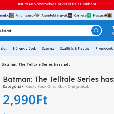
INGYENES személyes átvétel üzletünkben!
miibo
Finomságok
Ajándéktárgyak
Carrera
Használt
zlet
Előrendelések
Szerviz
Szállítás & Fizetés
Promóciók
Batman: The Telltale Series használt
Batman: The Telltale Series has
Kategóriák:
Xbox
,
Xbox One
,
Xbox One játékok
2,990
Ft