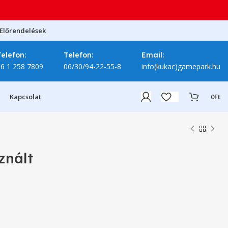
Előrendelések
Telefon:
Telefon:
Email:
06 1 258 7809
06/30/94-22-55-8
info(kukac)gamepark.hu
Kapcsolat
0
Ft
znált