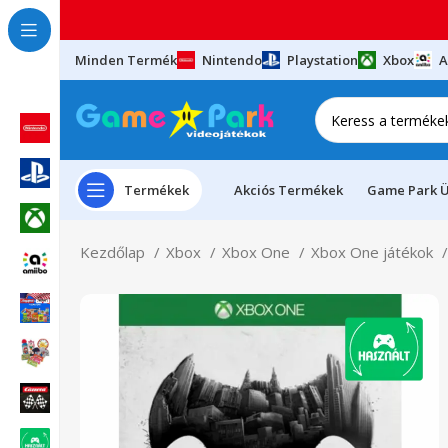
Minden Termék
Nintendo
Playstation
Xbox
A
Termékek
Akciós Termékek
Game Park Ü
Kezdőlap
Xbox
Xbox One
Xbox One játékok