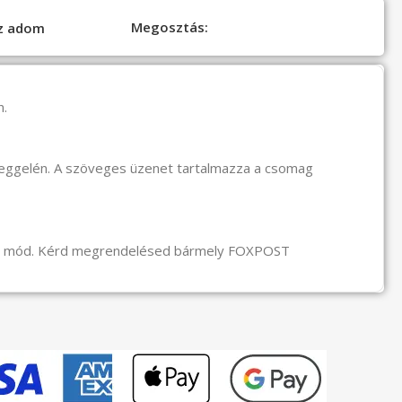
Megosztás:
oz adom
n.
reggelén. A szöveges üzenet tartalmazza a csomag
li mód. Kérd megrendelésed bármely FOXPOST