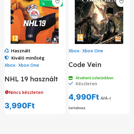
Használt
Xbox
-
Xbox One
Kiváló minőség
Code Vein
Xbox
-
Xbox One
NHL 19 használt
Átvehető üzletünkben
Készleten
🚫Nincs készleten
4,990
Ft
ÁFÁ-t
3,990
Ft
tartalmaz