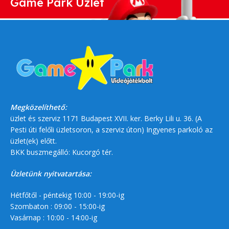
Game Park Üzlet
Megközelíthető:
üzlet és szerviz 1171 Budapest XVII. ker. Berky Lili u. 36. (A
Pesti úti felőli üzletsoron, a szerviz úton) Ingyenes parkoló az
üzlet(ek) előtt.
BKK buszmegálló: Kucorgó tér.
Üzletünk nyitvatartása:
Hétfőtől - péntekig 10:00 - 19:00-ig
Szombaton : 09:00 - 15:00-ig
Vasárnap : 10:00 - 14:00-ig