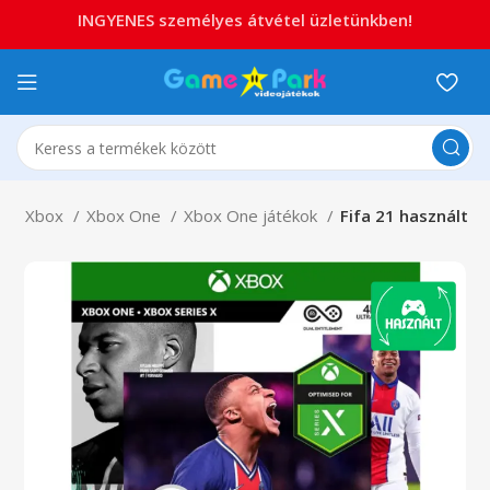
INGYENES személyes átvétel üzletünkben!
p
Xbox
Xbox One
Xbox One játékok
Fifa 21 használt