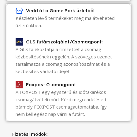
Vedd át a Game Park üzletből
Készleten lévő termékeket még ma átveheted
üzletünkben.
GLS futárszolgálat/Csomagpont:
A GLS tájékoztatja a címzettet a csomag
kézbesítésének reggelén. A szöveges üzenet
tartalmazza a csomag azonosítószámát és a
kézbesítés várható idejét.
Foxpost Csomagpont
A FOXPOST egy egyszerű és időtakarékos
csomagátvételi mód. Kérd megrendelésed
bármely FOXPOST csomagautomatába, így
nem kell egész nap várni a futárt.
Fizetési módok: