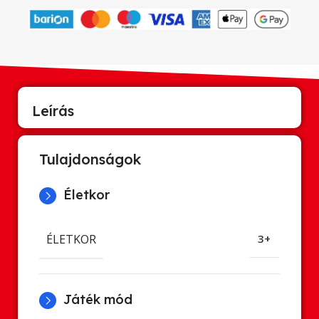
Leírás
Tulajdonságok
Életkor
ÉLETKOR
3+
Játék mód