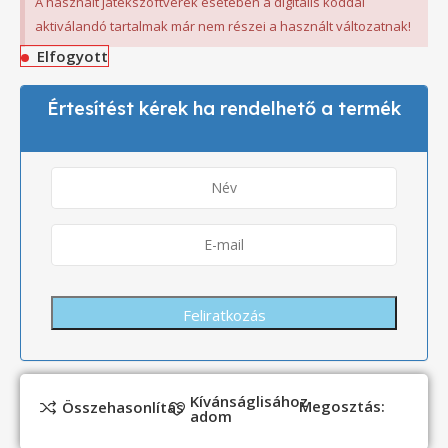
A használt játékszoftverek esetében a digitális kóddal
aktiválandó tartalmak már nem részei a használt változatnak!
Elfogyott
Értesítést kérek ha rendelhető a termék
Kívánságlisához
Megosztás:
Összehasonlítás
adom