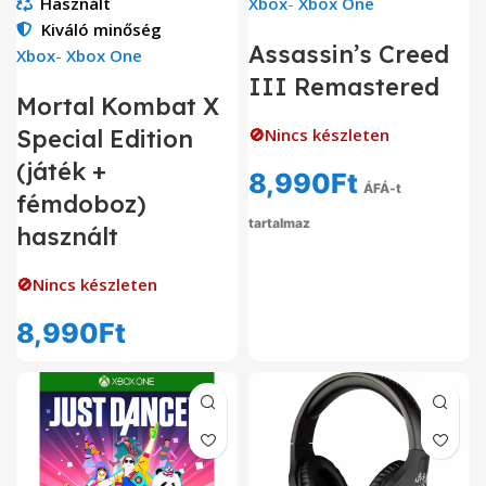
Használt
Xbox
-
Xbox One
Kiváló minőség
Assassin’s Creed
Xbox
-
Xbox One
III Remastered
Mortal Kombat X
Special Edition
🚫Nincs készleten
(játék +
8,990
Ft
ÁFÁ-t
fémdoboz)
tartalmaz
használt
🚫Nincs készleten
8,990
Ft