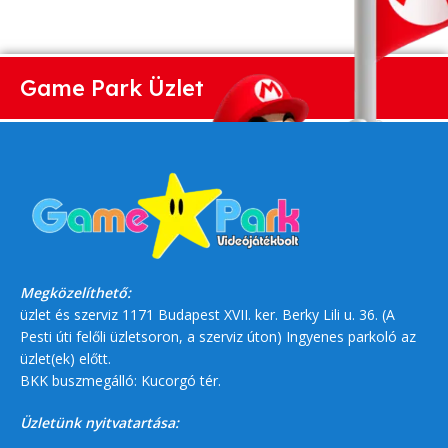
Game Park Üzlet
Megközelíthető:
üzlet és szerviz 1171 Budapest XVII. ker. Berky Lili u. 36. (A
Pesti úti felőli üzletsoron, a szerviz úton) Ingyenes parkoló az
üzlet(ek) előtt.
BKK buszmegálló: Kucorgó tér.
Üzletünk nyitvatartása: