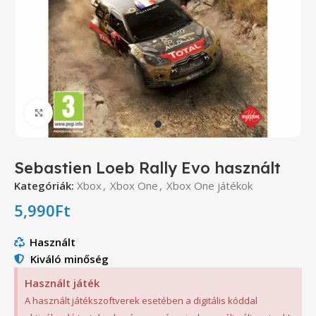
Click to enlarge
Sebastien Loeb Rally Evo használt
Kategóriák:
Xbox
,
Xbox One
,
Xbox One játékok
5,990
Ft
Használt
Kiváló minőség
Használt játék
A használt játékszoftverek esetében a digitális kóddal