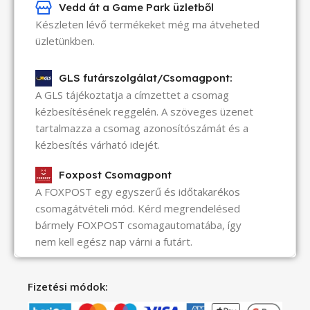
Vedd át a Game Park üzletből
Készleten lévő termékeket még ma átveheted
üzletünkben.
GLS futárszolgálat/Csomagpont:
A GLS tájékoztatja a címzettet a csomag
kézbesítésének reggelén. A szöveges üzenet
tartalmazza a csomag azonosítószámát és a
kézbesítés várható idejét.
Foxpost Csomagpont
A FOXPOST egy egyszerű és időtakarékos
csomagátvételi mód. Kérd megrendelésed
bármely FOXPOST csomagautomatába, így
nem kell egész nap várni a futárt.
Fizetési módok: