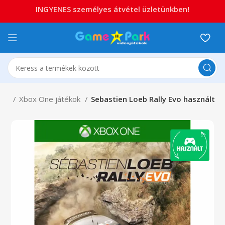
INGYENES személyes átvétel üzletünkben!
One
Xbox One játékok
Sebastien Loeb Rally Evo használt