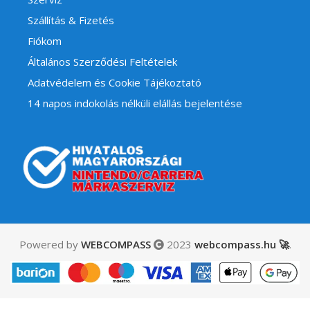
Szállítás & Fizetés
Fiókom
Általános Szerződési Feltételek
Adatvédelem és Cookie Tájékoztató
14 napos indokolás nélküli elállás bejelentése
Powered by
WEBCOMPASS
2023
webcompass.hu 🚀
.