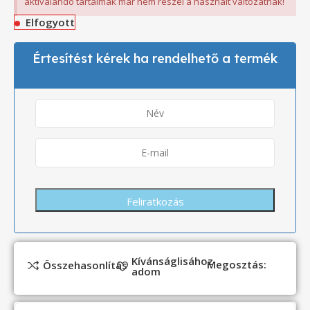
aktiválandó tartalmak már nem részei a használt változatnak!
Elfogyott
Értesítést kérek ha rendelhető a termék
Kívánságlisához
Megosztás:
Összehasonlítás
adom