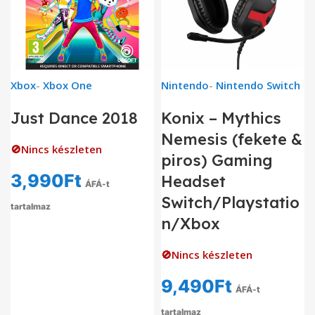
Xbox
-
Xbox One
Nintendo
-
Nintendo Switch
Just Dance 2018
Konix – Mythics
Nemesis (fekete &
🚫Nincs készleten
piros) Gaming
3,990
Ft
Headset
ÁFÁ-t
Switch/Playstatio
tartalmaz
n/Xbox
🚫Nincs készleten
9,490
Ft
ÁFÁ-t
tartalmaz