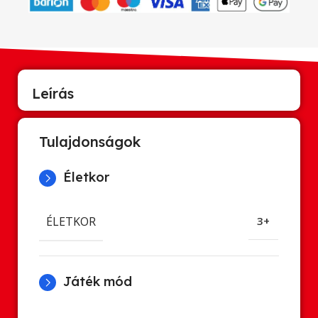
Leírás
Tulajdonságok
Életkor
ÉLETKOR
3+
Játék mód