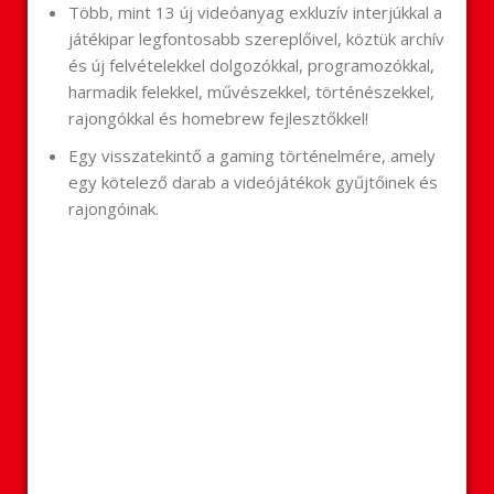
Több, mint 13 új videóanyag exkluzív interjúkkal a
játékipar legfontosabb szereplőivel, köztük archív
és új felvételekkel dolgozókkal, programozókkal,
harmadik felekkel, művészekkel, történészekkel,
rajongókkal és homebrew fejlesztőkkel!
Egy visszatekintő a gaming történelmére, amely
egy kötelező darab a videójátékok gyűjtőinek és
rajongóinak.