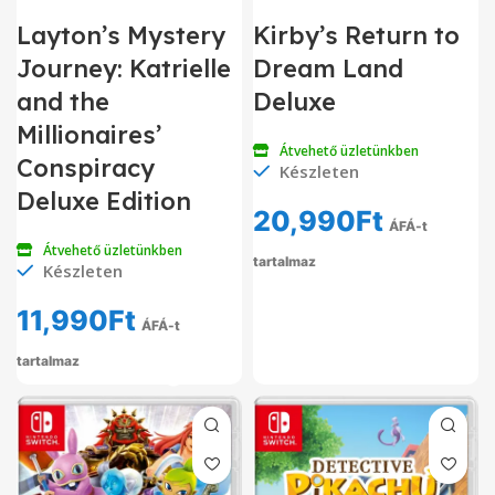
Layton’s Mystery
Kirby’s Return to
Journey: Katrielle
Dream Land
and the
Deluxe
Millionaires’
Átvehető üzletünkben
Conspiracy
Készleten
Deluxe Edition
20,990
Ft
ÁFÁ-t
Átvehető üzletünkben
tartalmaz
Készleten
11,990
Ft
ÁFÁ-t
tartalmaz