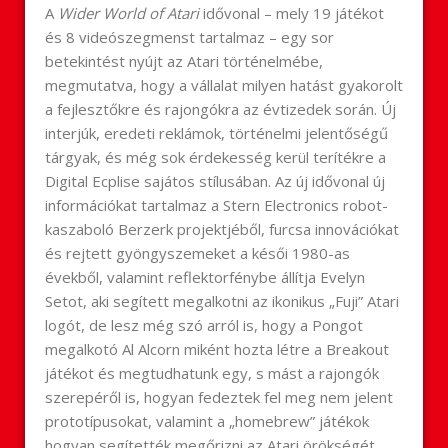
A
Wider World of Atari
idővonal – mely 19 játékot
és 8 videószegmenst tartalmaz – egy sor
betekintést nyújt az Atari történelmébe,
megmutatva, hogy a vállalat milyen hatást gyakorolt
a fejlesztőkre és rajongókra az évtizedek során. Új
interjúk, eredeti reklámok, történelmi jelentőségű
tárgyak, és még sok érdekesség kerül terítékre a
Digital Ecplise sajátos stílusában. Az új idővonal új
információkat tartalmaz a Stern Electronics robot-
kaszaboló Berzerk projektjéből, furcsa innovációkat
és rejtett gyöngyszemeket a késői 1980-as
évekből, valamint reflektorfénybe állítja Evelyn
Setot, aki segített megalkotni az ikonikus „Fuji” Atari
logót, de lesz még szó arról is, hogy a Pongot
megalkotó Al Alcorn miként hozta létre a Breakout
játékot és megtudhatunk egy, s mást a rajongók
szerepéről is, hogyan fedeztek fel meg nem jelent
prototípusokat, valamint a „homebrew” játékok
hogyan segítették megőrizni az Atari örökségét.