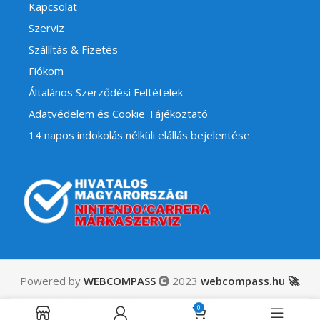
Kapcsolat
Szerviz
Szállítás & Fizetés
Fiókom
Általános Szerződési Feltételek
Adatvédelem és Cookie Tájékoztató
14 napos indokolás nélküli elállás bejelentése
Powered by
WEBCOMPASS
2023
webcompass.hu 🚀
.
Atari 50: The
15,990
Ft
Anniversary
0
ÁFÁ-t
Elfogyott