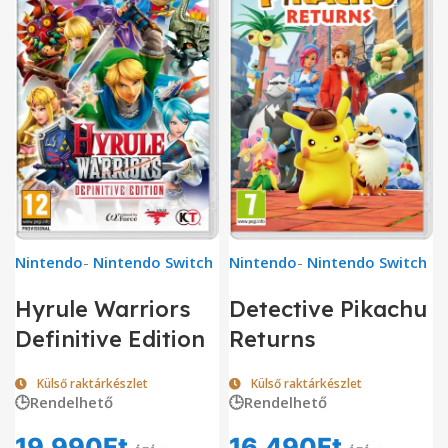
Nintendo
-
Nintendo Switch
Nintendo
-
Nintendo Switch
Hyrule Warriors
Detective Pikachu
Definitive Edition
Returns
Külső raktárkészlet
Külső raktárkészlet
🕒Rendelhető
🕒Rendelhető
19,990
Ft
16,490
Ft