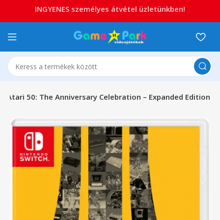
INGYENES személyes átvétel üzletünkben!
Atari 50: The Anniversary Celebration – Expanded Edition