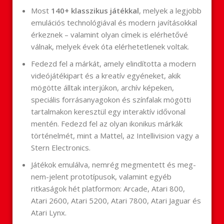
Most
140+ klasszikus játékkal
, melyek a legjobb
emulációs technológiával és modern javításokkal
érkeznek – valamint olyan címek is elérhetővé
válnak, melyek évek óta elérhetetlenek voltak.
Fedezd fel a márkát, amely elindította a modern
videójátékipart és a kreatív egyéneket, akik
mögötte álltak interjúkon, archív képeken,
speciális forrásanyagokon és színfalak mögötti
tartalmakon keresztül egy interaktív idővonal
mentén. Fedezd fel az olyan ikonikus márkák
történelmét, mint a Mattel, az Intellivision vagy a
Stern Electronics.
Játékok emulálva, nemrég megmentett és meg-
nem-jelent prototípusok, valamint egyéb
ritkaságok hét platformon: Arcade, Atari 800,
Atari 2600, Atari 5200, Atari 7800, Atari Jaguar és
Atari Lynx.