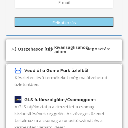
Kívánságlisához
Megosztás:
Összehasonlítás
adom
Vedd át a Game Park üzletből
Készleten lévő termékeket még ma átveheted
üzletünkben.
GLS futárszolgálat/Csomagpont:
A GLS tájékoztatja a címzettet a csomag
kézbesítésének reggelén. A szöveges üzenet
tartalmazza a csomag azonosítószámát és a
kézbesítés várható idejét.