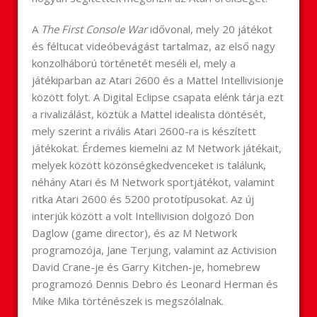
A
The First Console War
idővonal, mely 20 játékot
és féltucat videóbevágást tartalmaz, az első nagy
konzolháború történetét meséli el, mely a
játékiparban az Atari 2600 és a Mattel Intellivisionje
között folyt. A Digital Eclipse csapata elénk tárja ezt
a rivalizálást, köztük a Mattel idealista döntését,
mely szerint a rivális Atari 2600-ra is készített
játékokat. Érdemes kiemelni az M Network játékait,
melyek között közönségkedvenceket is találunk,
néhány Atari és M Network sportjátékot, valamint
ritka Atari 2600 és 5200 prototípusokat. Az új
interjúk között a volt Intellivision dolgozó Don
Daglow (game director), és az M Network
programozója, Jane Terjung, valamint az Activision
David Crane-je és Garry Kitchen-je, homebrew
programozó Dennis Debro és Leonard Herman és
Mike Mika történészek is megszólalnak.