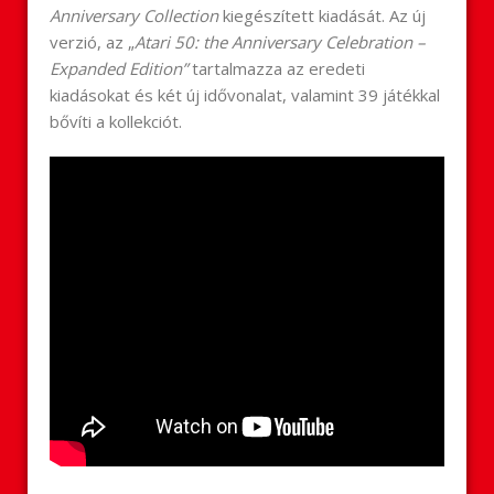
Anniversary Collection
kiegészített kiadását. Az új
verzió, az „
Atari 50: the Anniversary Celebration –
Expanded Edition”
tartalmazza az eredeti
kiadásokat és két új idővonalat, valamint 39 játékkal
bővíti a kollekciót.