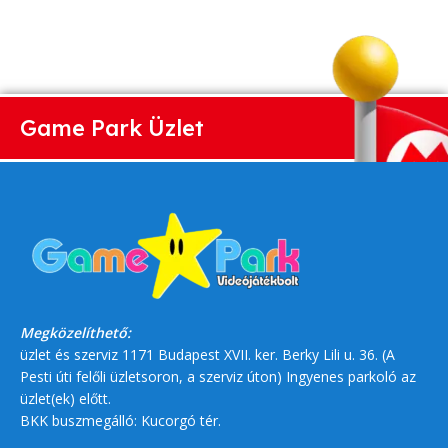
Game Park Üzlet
Megközelíthető:
üzlet és szerviz 1171 Budapest XVII. ker. Berky Lili u. 36. (A
Pesti úti felőli üzletsoron, a szerviz úton) Ingyenes parkoló az
üzlet(ek) előtt.
BKK buszmegálló: Kucorgó tér.