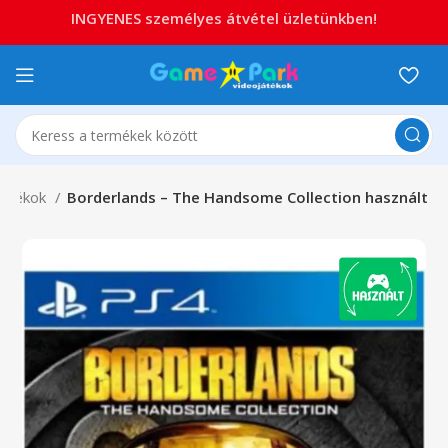
INGYENES személyes átvétel üzletünkben!
játékok
Borderlands – The Handsome Collection használt