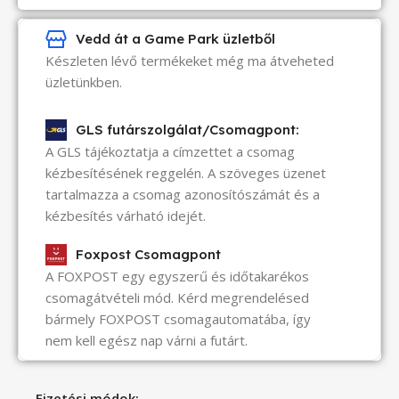
Vedd át a Game Park üzletből
Készleten lévő termékeket még ma átveheted
üzletünkben.
GLS futárszolgálat/Csomagpont:
A GLS tájékoztatja a címzettet a csomag
kézbesítésének reggelén. A szöveges üzenet
tartalmazza a csomag azonosítószámát és a
kézbesítés várható idejét.
Foxpost Csomagpont
A FOXPOST egy egyszerű és időtakarékos
csomagátvételi mód. Kérd megrendelésed
bármely FOXPOST csomagautomatába, így
nem kell egész nap várni a futárt.
Fizetési módok: