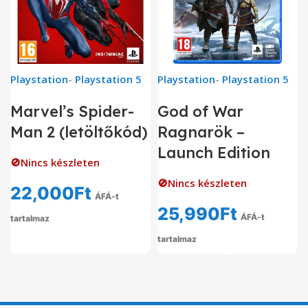
Playstation
-
Playstation 5
Playstation
-
Playstation 5
Marvel’s Spider-
God of War
Man 2 (letöltőkód)
Ragnarök –
Launch Edition
🚫Nincs készleten
🚫Nincs készleten
22,000
Ft
ÁFÁ-t
25,990
Ft
ÁFÁ-t
tartalmaz
tartalmaz