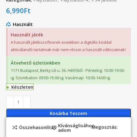
6,990
Ft
Használt
Használt játék
A használt játékszoftverek esetében a digitális kóddal
aktiválandó tartalmak már nem részei a használt változatnak!
Átvehető üzletünkben
1171 Budapest, Berky Lili u. 36. Hétfőtől - Péntekig: 10:00-19:00-
ig. Szombaton: 09:00-15:00-ig. Vasárnap: 10:00-14:00-ig.
Készleten
Kosárba Teszem
Kívánságlisához
Megosztás:
Összehasonlítás
adom