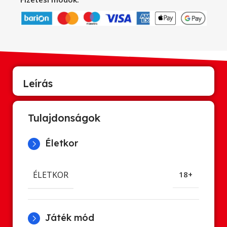
Leírás
Tulajdonságok
Életkor
ÉLETKOR
18+
Játék mód