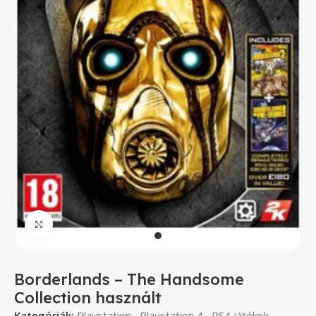
Click to enlarge
Borderlands – The Handsome
Collection használt
Kategóriák:
Playstation
,
Playstation 4
,
PS4 játékok