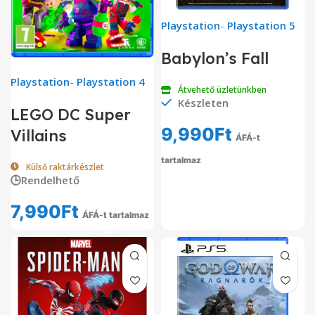
Playstation
-
Playstation 5
Babylon’s Fall
Playstation
-
Playstation 4
Átvehető üzletünkben
Készleten
LEGO DC Super
9,990
Ft
Villains
ÁFÁ-t
tartalmaz
Külső raktárkészlet
🕒Rendelhető
7,990
Ft
ÁFÁ-t tartalmaz